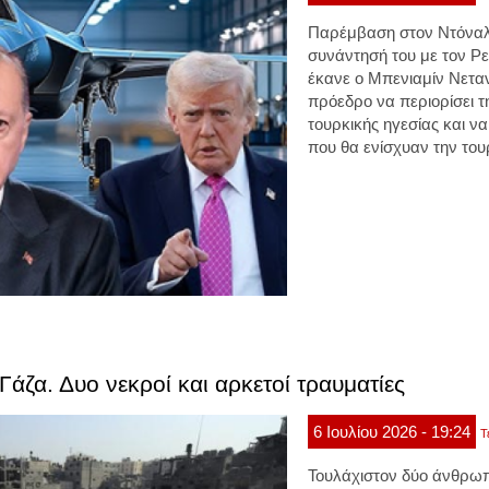
Παρέμβαση στον Ντόναλν
συνάντησή του με τον Ρ
έκανε ο Μπενιαμίν Νετα
πρόεδρο να περιορίσει τ
τουρκικής ηγεσίας και ν
που θα ενίσχυαν την του
Γάζα. Δυο νεκροί και αρκετοί τραυματίες
6
Ιουλίου
2026
- 19:24
Τ
Τουλάχιστον
δύο άνθρωπ