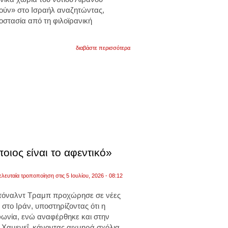
ούν» στο Ισραήλ αναζητώντας,
οστασία από τη φιλοϊρανική
για
διαβάστε περισσότερα
νετανιάχου:
εμείς
προστατεύουμε
τα
χριστιανικά
χωρία
από
τους
φανατικούς
της
χεζμπολάχ
που
θέλουν
οιος είναι το αφεντικό»
να
τα
αφανίσουν
ελευταία τροποποίηση στις 5 Ιουλίου, 2026 - 08:12
τόναλντ Τραμπ προχώρησε σε νέες
ς στο Ιράν, υποστηρίζοντας ότι η
φωνία, ενώ αναφέρθηκε και στην
ί Χαμενεΐ, κάνοντας αιχμηρά σχόλια.