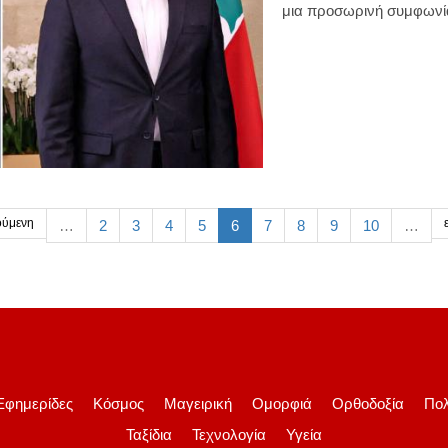
μια προσωρινή συμφωνί
ύμενη
…
2
3
4
5
6
7
8
9
10
…
Εφημερίδες
Κόσμος
Μαγειρική
Ομορφιά
Ορθοδοξία
Πολ
Ταξίδια
Τεχνολογία
Υγεία