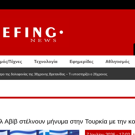
σμός/Τέχνες
Τεχνολογία
Εφημερίδες
Αθλητισμός
ητρο της δολοφονίας της 38χρονης Βρετανίδας – Τι υποστηρίζει ο 26χρονος
ελ Αβίβ στέλνουν μήνυμα στην Τουρκία με την 
7
Ιουλίου
2026
- 17:02