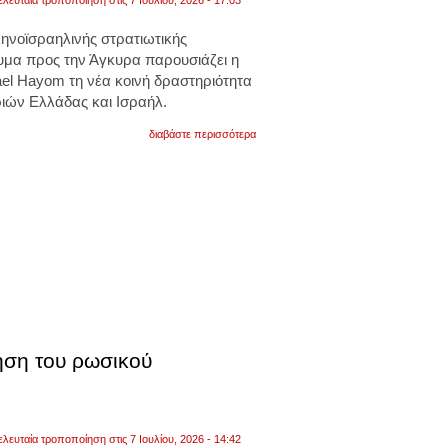
ελευταία τροποποίηση στις 7 Ιουλίου, 2026 - 17:03
ληνοϊσραηλινής στρατιωτικής
υμα προς την Άγκυρα παρουσιάζει η
ael Hayom τη νέα κοινή δραστηριότητα
ιών Ελλάδας και Ισραήλ.
για
διαβάστε περισσότερα
israel
hayom:
αθήνα
και
τελ
αβίβ
στέλνουν
μήνυμα
στην
τουρκία
με
την
κοινή
αεροπορική
άσκηση
ηση του ρωσικού
ελευταία τροποποίηση στις 7 Ιουλίου, 2026 - 14:42