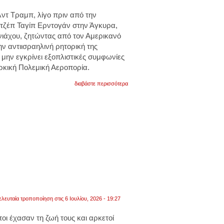
τ Τραμπ, λίγο πριν από την
ετζέπ Ταγίπ Ερντογάν στην Άγκυρα,
νιάχου, ζητώντας από τον Αμερικανό
ην αντιισραηλινή ρητορική της
α μην εγκρίνει εξοπλιστικές συμφωνίες
ρκική Πολεμική Αεροπορία.
για
διαβάστε περισσότερα
η
ουάσινγκτον
απέκλεισε
το
2019
την
άγκυρα
από
τα
f-
35
μετά
την
απόκτηση
του
ελευταία τροποποίηση στις 6 Ιουλίου, 2026 - 19:27
ρωσικού
συστήματος
αντιπυραυλικής
οι έχασαν τη ζωή τους
και
αρκετοί
άμυνας