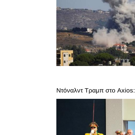
Ντόναλντ Τραμπ στο Axios: 