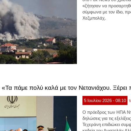
«ζήτησαν να προσαρτηθ
σύμφωνα με τον ίδιο, πρ
Χεζμπολάχ.
«Τα πάμε πολύ καλά με τον Νετανιάχου. Ξέρει π
5
Ιουλίου
2026
- 08:10
Τ
Ο πρόεδρος των ΗΠΑ Ν
δηλώσεις για τις εξελίξει
Τεχεράνη επιδιώκει συμ
κηδεία του Αγιατολάχ Αλ