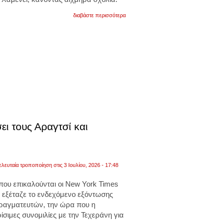
για
διαβάστε περισσότερα
ντόναλντ
τραμπ
στο
axios:
«τα
πάμε
πολύ
καλά
με
τον
νετανιάχου.
ξέρει
ποιος
είναι
το
ι τους Αραγτσί και
αφεντικό»
ελευταία τροποποίηση στις 3 Ιουλίου, 2026 - 17:48
 που επικαλούνται οι New York Times
 εξέταζε το ενδεχόμενο εξόντωσης
ραγματευτών, την ώρα που η
ίσιμες συνομιλίες με την Τεχεράνη για