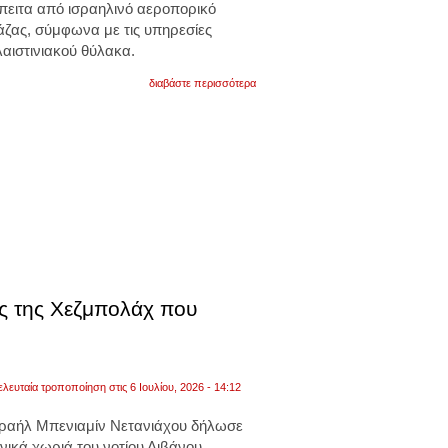
πειτα από
ισραηλινό αεροπορικό
s-
άζας
, σύμφωνα με τις υπηρεσίες
400
από
αιστινιακού θύλακα.
την
τουρκία
για
διαβάστε περισσότερα
το
νέα
2017
ισραηλινή
επίθεση
στη
γάζα.
δυο
νεκροί
και
αρκετοί
τραυματίες
ύς της Χεζμπολάχ που
ελευταία τροποποίηση στις 6 Ιουλίου, 2026 - 14:12
σραήλ
Μπενιαμίν Νετανιάχου
δήλωσε
ανικά χωριά του νοτίου
Λιβάνου