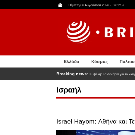
Παράκαμψη
Πέμπτη 06 Αυγούστου 2026
-
8:01:20
προς
το
κυρίως
περιεχόμενο
Ελλάδα
Κόσμος
Πολιτι
Breaking news:
Κυψέλη: Τα σενάρια για το κίν
Ισραήλ
Israel Hayom: Αθήνα και Τ