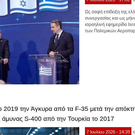
Τ
Ως σαφή επίδειξη της ελ
συνεργασίας και ως μήν
ισραηλινή εφημερίδα Isr
των Πολεμικών Αεροπορ
ο 2019 την Άγκυρα από τα F-35 μετά την απόκτ
 άμυνας S-400 από την Τουρκία το 2017
7
Ιουλίου
2026
- 14:39
Τ