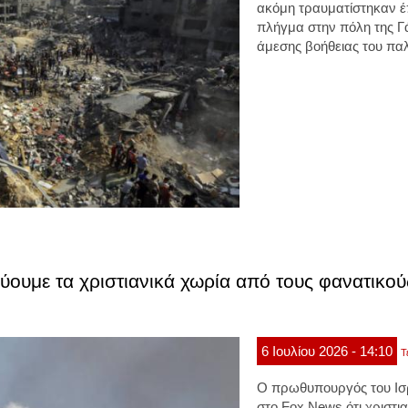
ακόμη τραυματίστηκαν
έ
πλήγμα
στην πόλη της
Γ
άμεσης βοήθειας του παλ
εύουμε τα χριστιανικά χωρία από τους φανατικο
6
Ιουλίου
2026
- 14:10
Τ
Ο πρωθυπουργός του Ι
στο Fox News ότι χριστι