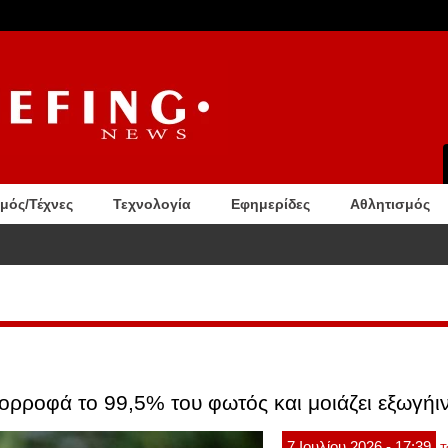
σμός/Τέχνες
Τεχνολογία
Εφημερίδες
Αθλητισμός
ύμενη αυτοκτονία η 49χρονη TikToker Ρεμπέκα Λούνα: Είχε διαγνωστεί με Αλτσχάιμερ. Βίντ
ορροφά το 99,5% του φωτός και μοιάζει εξωγήιν
7
Ιουλίου
2026
- 17:39