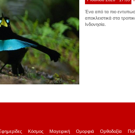
Τ
Ένα από τα πιο εντυπωσ
αποκλειστικά στα τροπι
Ινδονησία.
Εφημερίδες
Κόσμος
Μαγειρική
Ομορφιά
Ορθοδοξία
Πολ