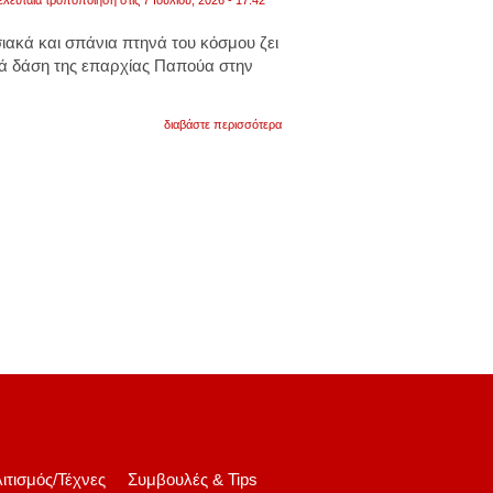
ελευταία τροποποίηση στις 7 Ιουλίου, 2026 - 17:42
ιακά και σπάνια πτηνά του κόσμου ζει
κά δάση της επαρχίας Παπούα στην
για
διαβάστε περισσότερα
το
απίστευτο
πτηνό
που
απορροφά
το
99,5%
του
φωτός
και
μοιάζει
εξωγήινο.
βίντεο
ιτισμός/Τέχνες
Συμβουλές & Tips