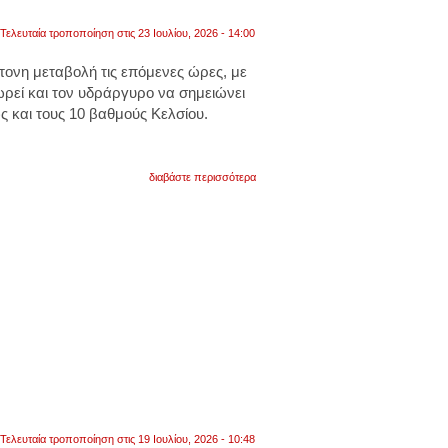
Τελευταία τροποποίηση στις 23 Ιουλίου, 2026 - 14:00
τονη μεταβολή τις επόμενες ώρες, με
ωρεί και τον υδράργυρο να σημειώνει
 και τους 10 βαθμούς Κελσίου.
για
διαβάστε περισσότερα
η
παρασκευή
θα
είναι
μια
ημέρα
έντονης
κακοκαιρίας,
με
ισχυρές
καταιγίδες,
ανέμους,
χαλαζοπτώσεις
και
έντονους
κεραυνούς
Τελευταία τροποποίηση στις 19 Ιουλίου, 2026 - 10:48