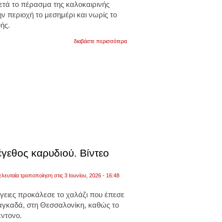
ετά το πέρασμα της καλοκαιρινής
ην περιοχή το μεσημέρι και νωρίς το
ής.
για
διαβάστε περισσότερα
φθιώτιδα:
χαλάζι
σαν
φουντούκι
κατέστρεψε
τις
δενδροκαλλιέργειες
στα
λουτρά
υπάτης
.βίντεο
γεθος καρυδιού. Βίντεο
ελευταία τροποποίηση στις 3 Ιουνίου, 2026 - 16:48
γειες
προκάλεσε το
χαλάζι
που έπεσε
Λαγκαδά, στη Θεσσαλονίκη, καθώς το
έντονο.