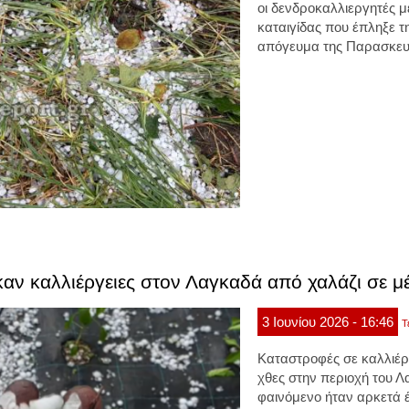
οι δενδροκαλλιεργητές μ
καταιγίδας που έπληξε τ
απόγευμα της Παρασκευ
ν καλλιέργειες στον Λαγκαδά από χαλάζι σε μέ
3
Ιουνίου
2026
- 16:46
Τ
Καταστροφές
σε
καλλιέρ
χθες στην περιοχή του 
φαινόμενο ήταν αρκετά 