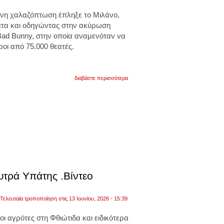
ονη χαλαζόπτωση έπληξε το
Μιλάνο,
τα και οδηγώντας στην ακύρωση
Bad Bunny,
στην οποία αναμενόταν να
οι από 75.000 θεατές.
για
διαβάστε περισσότερα
ιταλία:
σφοδρή
καταιγίδα
με
χαλάζι
έπληξε
το
μιλάνο.
βίντεο
υτρά Υπάτης .Βίντεο
Τελευταία τροποποίηση στις 13 Ιουνίου, 2026 - 15:39
οι αγρότες στη Φθιώτιδα και ειδικότερα