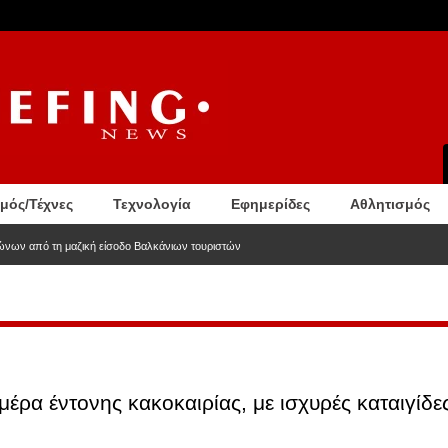
σμός/Τέχνες
Τεχνολογία
Εφημερίδες
Αθλητισμός
ώνων από τη μαζική είσοδο Βαλκάνιων τουριστών
μέρα έντονης κακοκαιρίας, με ισχυρές καταιγίδε