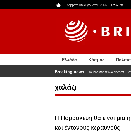
Παράκαμψη
Σάββατο 08 Αυγούστου 2026
-
12:32:29
προς
το
κυρίως
περιεχόμενο
Ελλάδα
Κόσμος
Πολιτι
Breaking news:
Πανικός στο τελωνείο των Ευζ
χαλάζι
Η Παρασκευή θα είναι μια η
και έντονους κεραυνούς