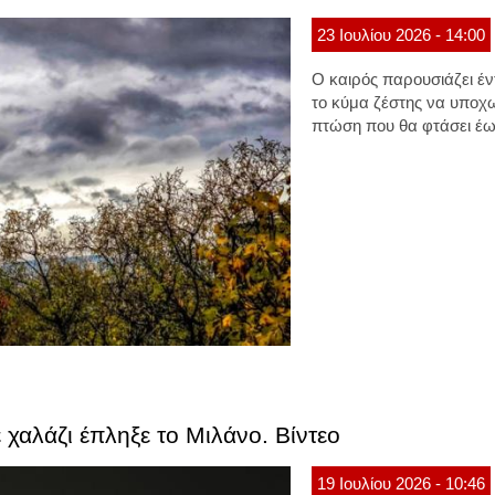
23
Ιουλίου
2026
- 14:00
Ο καιρός παρουσιάζει έν
το κύμα ζέστης να υποχ
πτώση που θα φτάσει έως
 χαλάζι έπληξε το Μιλάνο. Βίντεο
19
Ιουλίου
2026
- 10:46