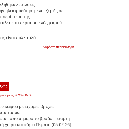
κλήθηκαν πτώσεις
ην ηλεκτροδότηση, ενώ ζημιές σε
α περίπτερο της
κάλεσε το πέρασμα ενός μικρού
ας είναι πολλαπλά.
για
διαβάστε περισσότερα
οι
ενισχυμένοι
νότιοι
άνεμοι
που
επικρατούν
έχουν
οδηγήσει
σε
15:02
αυξημένες
συγκεντρώσεις
ρουαρίου, 2026 - 15:03
αφρικανικής
σκόνης
υ καιρού με ισχυρές βροχές,
στην
ατμόσφαιρα
κατά τόπους
ται, από σήμερα το βράδυ (Τετάρτη
ική χώρα και αύριο Πέμπτη (05-02-26)