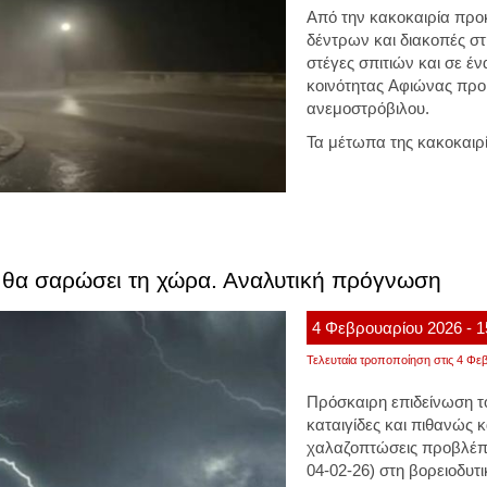
Από την κακοκαιρία προ
δέντρων και διακοπές στ
στέγες σπιτιών και σε έν
κοινότητας Αφιώνας προ
ανεμοστρόβιλου.
Τα μέτωπα της κακοκαιρί
 θα σαρώσει τη χώρα. Αναλυτική πρόγνωση
4
Φεβρουαρίου
2026
- 
Τελευταία τροποποίηση στις 4 Φεβ
Πρόσκαιρη επιδείνωση το
καταιγίδες και πιθανώς 
χαλαζοπτώσεις προβλέπε
04-02-26) στη βορειοδυτ