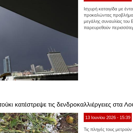
Ισχυρή καταιγίδα
με έντ
προκαλώντας προβλήμα
μεγάλης συναυλίας του
παρευρεθούν περισσότερ
ούκι κατέστρεψε τις δενδροκαλλιέργειες στα Λο
13
Ιουνίου
2026
- 15:39
Τις πληγές τους μετρούν 