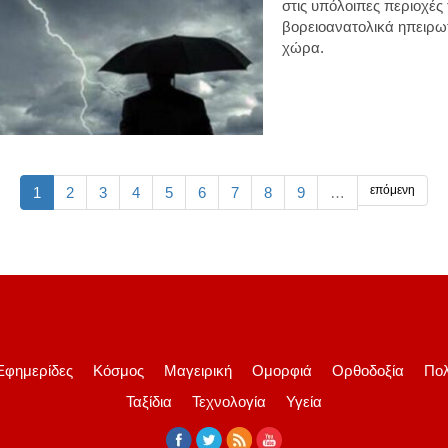
στις υπόλοιπες περιοχές 
βορειοανατολικά ηπειρωτ
χώρα.
επόμενη
1
2
3
4
5
6
7
8
9
…
Εφημερίδες
Κόσμος
Μαγειρική
Ομορφιά
Ορθοδοξία
Πολ
Ταξίδια
Τεχνολογία
Υγεία