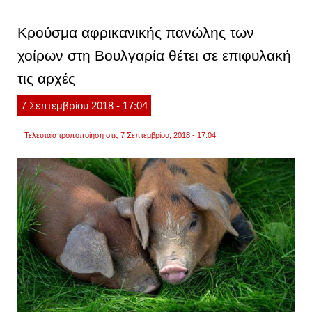
γουρο
εξαπλ
στην
Κρούσμα αφρικανικής πανώλης των
πυρην
ζώνη
χοίρων στη Βουλγαρία θέτει σε επιφυλακή
της
φουκο
τις αρχές
7
Σεπτεμβρίου
2018
- 17:04
Τελευταία τροποποίηση στις 7 Σεπτεμβρίου, 2018 - 17:04