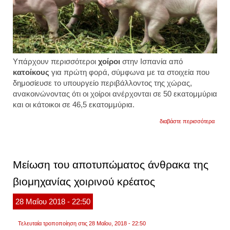
Υπάρχουν περισσότεροι
χοίροι
στην Ισπανία από
κατοίκους
για πρώτη φορά, σύμφωνα με τα στοιχεία που
δημοσίευσε το υπουργείο περιβάλλοντος της χώρας,
ανακοινώνοντας ότι οι χοίροι ανέρχονται σε 50 εκατομμύρια
και οι κάτοικοι σε 46,5 εκατομμύρια.
για
διαβάστε περισσότερα
δεν
ξανάγι
περισ
τα
γουρο
Μείωση του αποτυπώματος άνθρακα της
από
τους
βιομηχανίας χοιρινού κρέατος
κατοί
στην
ισπαν
28
Μαΐου
2018
- 22:50
Τελευταία τροποποίηση στις 28 Μαΐου, 2018 - 22:50