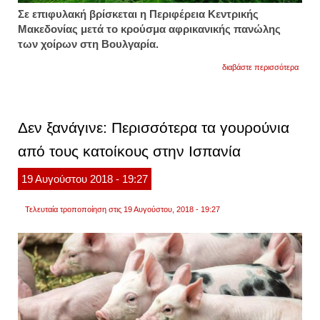
Σε επιφυλακή βρίσκεται η Περιφέρεια Κεντρικής
Μακεδονίας μετά το κρούσμα αφρικανικής πανώλης
των χοίρων στη Βουλγαρία.
για
διαβάστε περισσότερα
κρού
αφρικ
πανώ
των
χοίρω
Δεν ξανάγινε: Περισσότερα τα γουρούνια
στη
βουλγ
από τους κατοίκους στην Ισπανία
θέτει
σε
επιφυ
19
Αυγούστου
2018
- 19:27
τις
αρχές
Τελευταία τροποποίηση στις 19 Αυγούστου, 2018 - 19:27