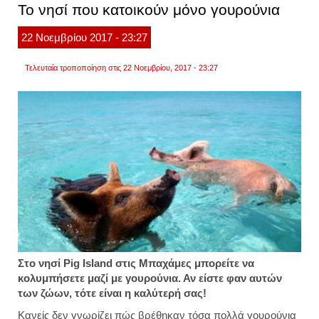
Το νησί που κατοικούν μόνο γουρούνια
βιομη
χοιριν
κρέατ
22
Νοεμβρίου
2017
- 23:27
Τελευταία τροποποίηση στις 22 Νοεμβρίου, 2017 - 23:27
Στο νησί Pig Island στις Μπαχάμες μπορείτε να
κολυμπήσετε μαζί με γουρούνια. Αν είστε φαν αυτών
των ζώων, τότε είναι η καλύτερή σας!
Κανείς δεν γνωρίζει πώς βρέθηκαν τόσα πολλά γουρούνια