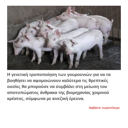
Η γενετική τροποποίηση των γουρουνιών για να τα
βοηθήσει να αφομοιώνουν καλύτερα τις θρεπτικές
ουσίες θα μπορούσε να συμβάλει στη μείωση του
αποτυπώματος άνθρακα της βιομηχανίας χοιρινού
κρέατος, σύμφωνα με κινεζική έρευνα.
για
διαβάστε περισσότερα
μείωσ
του
αποτ
άνθρα
της