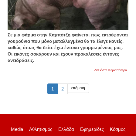
Σε μια φάρμα στην Καμπότζη φαίνεται πως εκτρέφονται
γουρούνια που μόνο μεταλλαγμένα θα τα έλεγε κανείς,
καθώς όπως θα δείτε έχω έντονα γραμμωμένους μυς.
Οι εικόνες σοκάρουν και έχουν προκαλέσεις έντονες
αντιδράσεις.
για
διαβάστε περισσότερα
τρομα
εικόνε
από
«υπερ
επόμενη
1
2
γουρο
σε
φάρμ
στην
καμπό
Media
Αθλητισμός
Ελλάδα
Εφημερίδες
Κόσμος