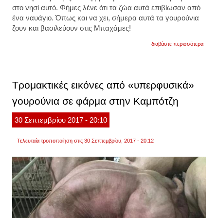
στο νησί αυτό. Φήμες λένε ότι τα ζώα αυτά επιβίωσαν από
ένα ναυάγιο. Όπως και να χει, σήμερα αυτά τα γουρούνια
ζουν και βασιλεύουν στις Μπαχάμες!
για
διαβάστε περισσότερα
το
νησί
που
κατοι
μόνο
Τρομακτικές εικόνες από «υπερφυσικά»
γουρο
γουρούνια σε φάρμα στην Καμπότζη
30
Σεπτεμβρίου
2017
- 20:10
Τελευταία τροποποίηση στις 30 Σεπτεμβρίου, 2017 - 20:12