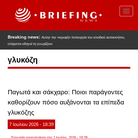
Παράκαμψη
προς
Toggl
το
navig
κυρίως
περιεχόμενο
Breaking news:
Αυτην την «κρυφή» λειτουργία του κλειδιού αυτοκινήτου,
ελάχιστοι οδηγοί τη γνωρίζουν
γλυκόζη
Παγωτά και σάκχαρο: Ποιοι παράγοντες
καθορίζουν πόσο αυξάνονται τα επίπεδα
γλυκόζης
7
Ιουλίου
2026
- 18:39
Τελευταία τροποποίηση στις 7 Ιουλίου, 2026 - 18:39