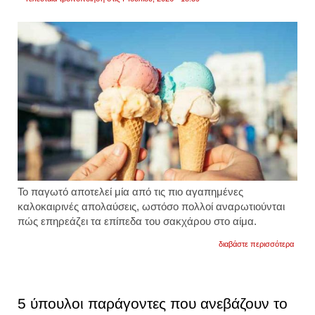
Το παγωτό αποτελεί μία από τις πιο αγαπημένες
καλοκαιρινές απολαύσεις, ωστόσο πολλοί αναρωτιούνται
πώς επηρεάζει τα επίπεδα του σακχάρου στο αίμα.
για
διαβάστε περισσότερα
παγω
και
σάκχα
ποιοι
παράγ
5 ύπουλοι παράγοντες που ανεβάζουν το
καθορ
πόσο