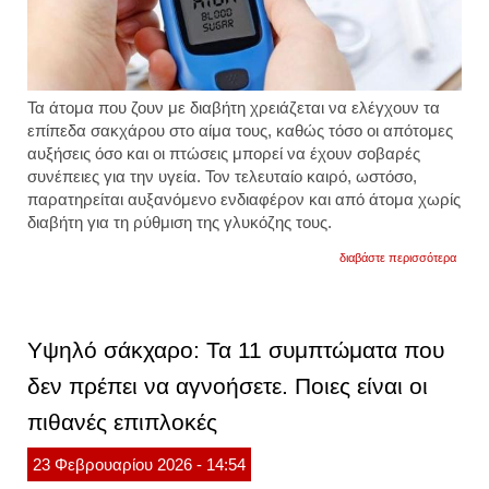
Τα άτομα που ζουν με διαβήτη χρειάζεται να ελέγχουν τα
επίπεδα σακχάρου στο αίμα τους, καθώς τόσο οι απότομες
αυξήσεις όσο και οι πτώσεις μπορεί να έχουν σοβαρές
συνέπειες για την υγεία. Τον τελευταίο καιρό, ωστόσο,
παρατηρείται αυξανόμενο ενδιαφέρον και από άτομα χωρίς
διαβήτη για τη ρύθμιση της γλυκόζης τους.
για
διαβάστε περισσότερα
το
σάκχ
αυξομ
χωρίς
την
Υψηλό σάκχαρο: Τα 11 συμπτώματα που
παρου
διαβήτ
δεν πρέπει να αγνοήσετε. Ποιες είναι οι
πότε
πρέπε
πιθανές επιπλοκές
να
ανησυ
23
Φεβρουαρίου
2026
- 14:54