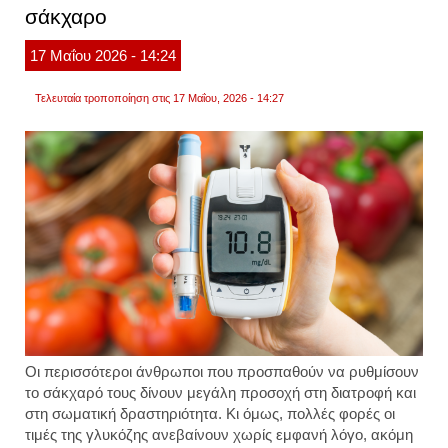
σάκχαρο
αυξάν
τα
επίπε
17
Μαΐου
2026
- 14:24
γλυκό
Τελευταία τροποποίηση στις 17 Μαΐου, 2026 - 14:27
Οι περισσότεροι άνθρωποι που προσπαθούν να ρυθμίσουν
το σάκχαρό τους δίνουν μεγάλη προσοχή στη διατροφή και
στη σωματική δραστηριότητα. Κι όμως, πολλές φορές οι
τιμές της γλυκόζης ανεβαίνουν χωρίς εμφανή λόγο, ακόμη