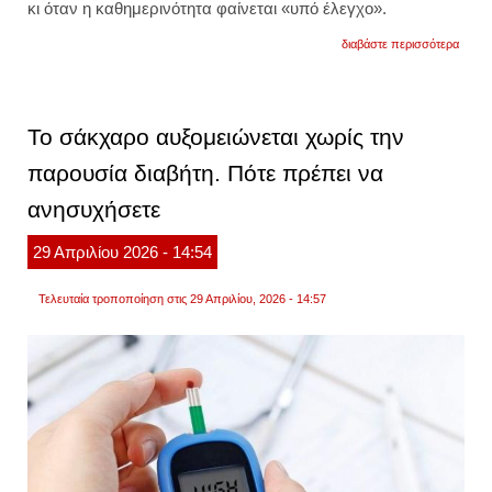
κι όταν η καθημερινότητα φαίνεται «υπό έλεγχο».
για
διαβάστε περισσότερα
5
ύπουλ
παράγ
που
ανεβά
Το σάκχαρο αυξομειώνεται χωρίς την
το
σάκχ
παρουσία διαβήτη. Πότε πρέπει να
ανησυχήσετε
29
Απριλίου
2026
- 14:54
Τελευταία τροποποίηση στις 29 Απριλίου, 2026 - 14:57