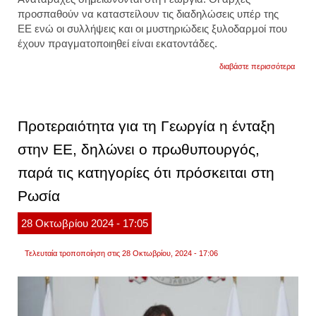
προσπαθούν να καταστείλουν τις διαδηλώσεις υπέρ της
ΕΕ ενώ οι συλλήψεις και οι μυστηριώδεις ξυλοδαρμοί που
έχουν πραγματοποιηθεί είναι εκατοντάδες.
για
διαβάστε περισσότερα
εκρηκ
η
κατάσ
στην
γεωργ
Προτεραιότητα για τη Γεωργία η ένταξη
συλλή
και
στην ΕΕ, δηλώνει ο πρωθυπουργός,
ξυλοδ
στους
παρά τις κατηγορίες ότι πρόσκειται στη
διαδη
Ρωσία
28
Οκτωβρίου
2024
- 17:05
Τελευταία τροποποίηση στις 28 Οκτωβρίου, 2024 - 17:06