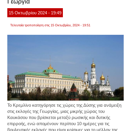
Γεωργία
πρωθ
παρά
15
Οκτωβρίου
2024
- 19:49
τις
κατηγ
ότι
Τελευταία τροποποίηση στις 15 Οκτωβρίου, 2024 - 19:51
πρόσκ
στη
ρωσία
Το Κρεμλίνο κατηγόρησε τις χώρες της Δύσης για ανάμειξη
στις εκλογές της Γεωργίας, μιας μικρής χώρας του
Καυκάσου που βρίσκεται μεταξύ ρωσικής και δυτικής
επιρροής, ενώ απομένουν περίπου 10 ημέρες για τις
βουλευτικές εκλογές που είναι κρίσιμες για το μέλλον της