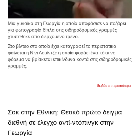
Μια γυναίκα στη Γεωργία η οποία αποφάσισε να ποζάρει
για φωτογραφία δίπλα στις σιδηροδρομικές γραμμές
χτυπήθηκε από διερχόμενο τρένο.
Στο βίντεο στο οποίο έχει καταγραφεί το περιστατικό
φαίνεται η Νίνι Λομίντζε η οποία φοράει ένα κόκκινο
φόρεμα να βρίσκεται επικίνδυνα κοντά στις σιδηροδρομικές
γραμμές.
για
διαβάστε περισσότερα
γυναί
ποζάρ
για
φωτογ
δίπλα
Σοκ στην Εθνική: Θετικό πρώτο δείγμα
στις
σιδηρ
διεθνή σε έλεγχο αντί-ντόπινγκ στην
γραμμ
Γεωργία