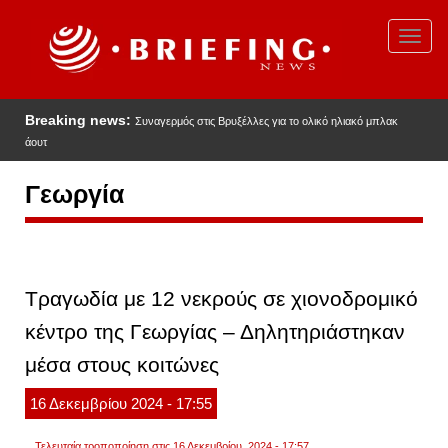
Παράκαμψη
προς
Toggl
το
navig
κυρίως
περιεχόμενο
Breaking news:
Συναγερμός στις Βρυξέλλες για το ολικό ηλιακό μπλακ
άουτ
Γεωργία
Τραγωδία με 12 νεκρούς σε χιονοδρομικό
κέντρο της Γεωργίας – Δηλητηριάστηκαν
μέσα στους κοιτώνες
16
Δεκεμβρίου
2024
- 17:55
Τελευταία τροποποίηση στις 16 Δεκεμβρίου, 2024 - 17:57