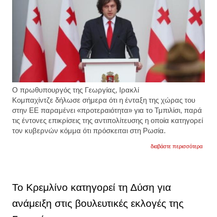
Ο πρωθυπουργός της Γεωργίας, Ιρακλί
Κομπαχίντζε δήλωσε σήμερα ότι η ένταξη της χώρας του
στην ΕΕ παραμένει «προτεραιότητα» για το Τμπιλίσι, παρά
τις έντονες επικρίσεις της αντιπολίτευσης η οποία κατηγορεί
τον κυβερνών κόμμα ότι πρόσκειται στη Ρωσία.
για
διαβάστε περισσότερα
προτε
για
τη
γεωργ
η
Το Κρεμλίνο κατηγορεί τη Δύση για
ένταξ
στην
ανάμειξη στις βουλευτικές εκλογές της
εε,
δηλών
ο