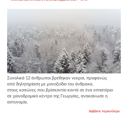
Συνολικά 12 άνθρωποι βρέθηκαν νεκροί, προφανώς
από δηλητηρίαση με μονοξείδιο του άνθρακα,
στους κοιτώνες που βρίσκονται κοντά σε ένα εστιατόριο
σε χιονοδρομικό κέντρο της Γεωργίας, ανακοίνωσε η
αστυνομία.
για
διαβάστε περισσότερα
τραγω
με
12
νεκρο