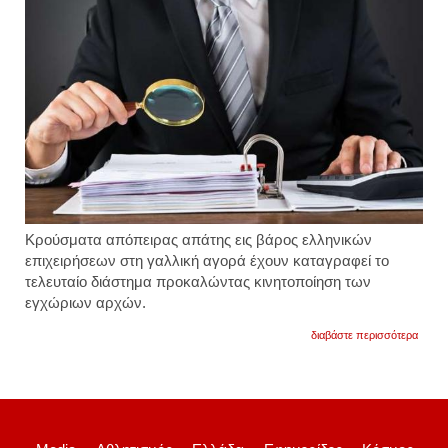
Κρούσματα απόπειρας απάτης εις βάρος ελληνικών
επιχειρήσεων στη γαλλική αγορά έχουν καταγραφεί το
τελευταίο διάστημα προκαλώντας κινητοποίηση των
εγχώριων αρχών.
για
διαβάστε περισσότερα
γαλλι
αγορά
κρούσ
εξαπά
ελλην
επιχε