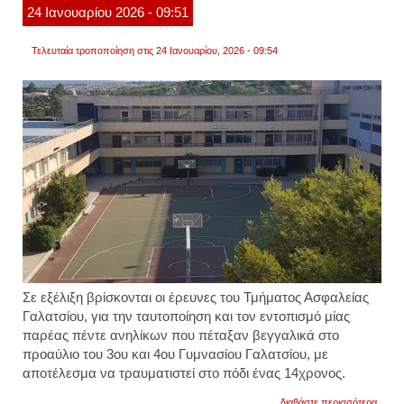
24
Ιανουαρίου
2026
- 09:51
οποίο
παρέλ
η
Τελευταία τροποποίηση στις 24 Ιανουαρίου, 2026 - 09:54
αστυν
Σε εξέλιξη βρίσκονται οι έρευνες του Τμήματος Ασφαλείας
Γαλατσίου, για την ταυτοποίηση και τον εντοπισμό μίας
παρέας πέντε
ανηλίκων
που πέταξαν βεγγαλικά στο
προαύλιο του 3
ου
και 4
ου
Γυμνασίου Γαλατσίου, με
αποτέλεσμα να τραυματιστεί στο πόδι ένας 14χρονος.
για
διαβάστε περισσότερα