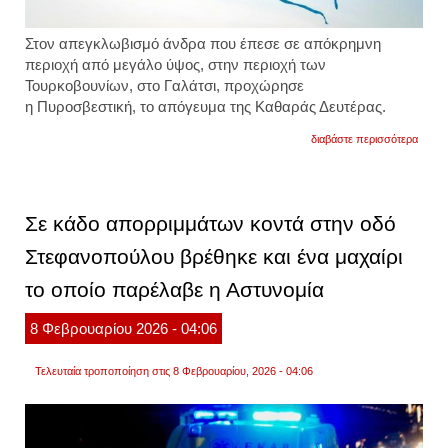
Στον απεγκλωβισμό άνδρα που έπεσε σε απόκρημνη
περιοχή από μεγάλο ύψος, στην περιοχή των
Τουρκοβουνίων, στο Γαλάτσι, προχώρησε
η
Πυροσβεστική,
το απόγευμα της Καθαράς Δευτέρας.
για
διαβάστε περισσότερα
γαλάτσ
άνδρα
που
πετού
χαρτα
Σε κάδο απορριμμάτων κοντά στην οδό
έπεσε
σε
Στεφανοπούλου βρέθηκε και ένα μαχαίρι
γκρεμ
στα
το οποίο παρέλαβε η Αστυνομία
τουρκ
νοσηλ
με
8
Φεβρουαρίου
2026
- 04:06
τραύμ
στον
αυχέν
Τελευταία τροποποίηση στις 8 Φεβρουαρίου, 2026 - 04:06
βίντεο