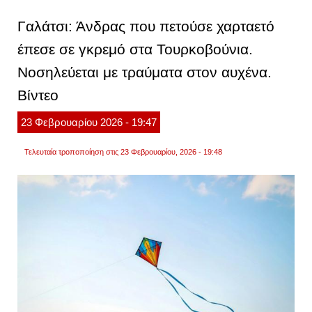
άουτ
σε
Γαλάτσι: Άνδρας που πετούσε χαρταετό
αγών
πυγμα
έπεσε σε γκρεμό στα Τουρκοβούνια.
μποξέ
έσπρ
Νοσηλεύεται με τραύματα στον αυχένα.
με
δυνατ
κροσέ
Βίντεο
τον
αντίπ
23
Φεβρουαρίου
2026
- 19:47
του
εκτός
ρινγκ.
Τελευταία τροποποίηση στις 23 Φεβρουαρίου, 2026 - 19:48
βίντεο