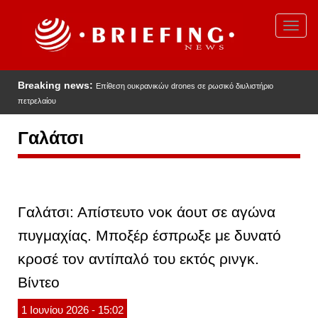
Παράκαμψη
προς
Toggl
το
navig
κυρίως
περιεχόμενο
Breaking news:
Επίθεση ουκρανικών drones σε ρωσικό διυλιστήριο
πετρελαίου
Γαλάτσι
Γαλάτσι: Απίστευτο νοκ άουτ σε αγώνα
πυγμαχίας. Μποξέρ έσπρωξε με δυνατό
κροσέ τον αντίπαλό του εκτός ρινγκ.
Βίντεο
1
Ιουνίου
2026
- 15:02