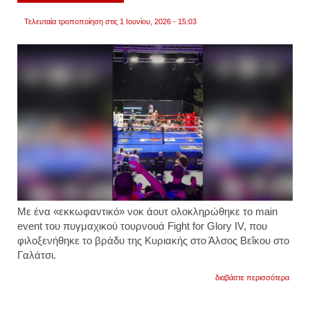
Τελευταία τροποποίηση στις 1 Ιουνίου, 2026 - 15:03
Με ένα «εκκωφαντικό» νοκ άουτ ολοκληρώθηκε το main
event του πυγμαχικού τουρνουά Fight for Glory IV, που
φιλοξενήθηκε το βράδυ της Κυριακής στο Άλσος Βεΐκου στο
Γαλάτσι.
για
διαβάστε περισσότερα
γαλάτσ
απίστ
νοκ