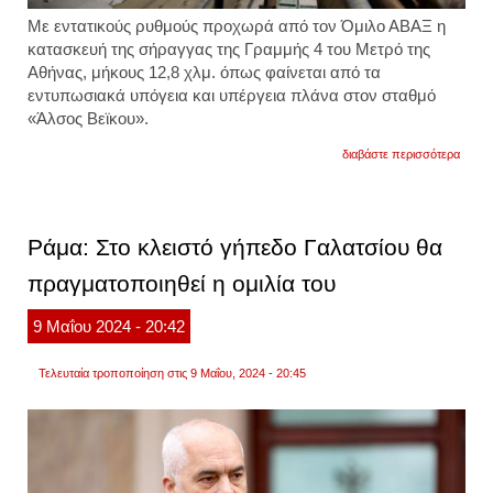
Με εντατικούς ρυθμούς προχωρά από τον Όμιλο ΑΒΑΞ η
κατασκευή της σήραγγας της Γραμμής 4 του Μετρό της
Αθήνας, μήκους 12,8 χλμ. όπως φαίνεται από τα
εντυπωσιακά υπόγεια και υπέργεια πλάνα στον σταθμό
«Άλσος Βεϊκου».
για
διαβάστε περισσότερα
με
εντατι
ρυθμο
οι
μετρο
Ράμα: Στο κλειστό γήπεδο Γαλατσίου θα
στη
γραμμ
πραγματοποιηθεί η ομιλία του
4
του
μετρό
9
Μαΐου
2024
- 20:42
Τελευταία τροποποίηση στις 9 Μαΐου, 2024 - 20:45