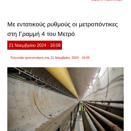
γαλάτσ
ανήλικ
πέταξ
βεγγα
σε
Με εντατικούς ρυθμούς οι μετροπόντικες
προαύ
γυμνα
στη Γραμμή 4 του Μετρό
και
τραυμ
14χρο
21
Νοεμβρίου
2024
- 16:08
Τελευταία τροποποίηση στις 21 Νοεμβρίου, 2024 - 16:09