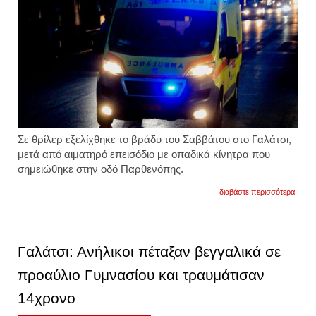
Σε θρίλερ εξελίχθηκε το βράδυ του Σαββάτου στο Γαλάτσι,
μετά από αιματηρό επεισόδιο με οπαδικά κίνητρα που
σημειώθηκε στην οδό Παρθενόπης.
για
διαβάστε περισσότερα
σε
κάδο
απορρ
κοντά
στην
Γαλάτσι: Ανήλικοι πέταξαν βεγγαλικά σε
οδό
στεφ
προαύλιο Γυμνασίου και τραυμάτισαν
βρέθη
και
14χρονο
ένα
μαχαίρ
το