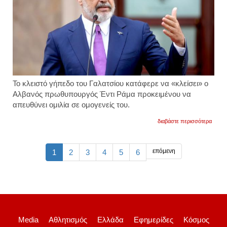
Το κλειστό γήπεδο του Γαλατσίου κατάφερε να «κλείσει» ο
Αλβανός πρωθυπουργός Έντι Ράμα προκειμένου να
απευθύνει ομιλία σε ομογενείς του.
για
διαβάστε περισσότερα
ράμα:
στο
κλεισ
γήπε
επόμενη
1
2
3
4
5
6
γαλατ
θα
πραγμ
η
ομιλία
του
Media
Αθλητισμός
Ελλάδα
Εφημερίδες
Κόσμος