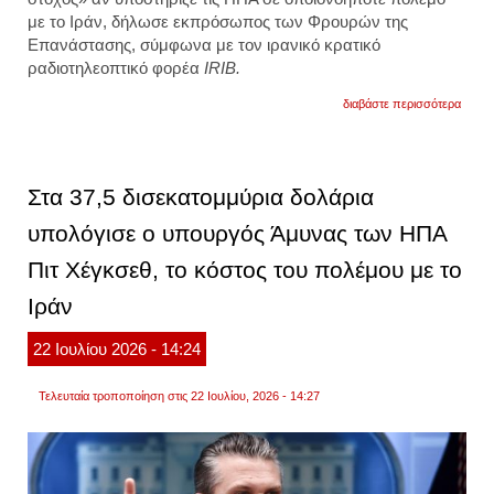
με το
Ιράν,
δήλωσε εκπρόσωπος των
Φρουρών της
Επανάστασης
, σύμφωνα με τον ιρανικό κρατικό
ραδιοτηλεοπτικό φορέα
IRIB.
για
διαβάστε περισσότερα
φρουρ
της
επανά
«νόμι
στόχο
Στα 37,5 δισεκατομμύρια δολάρια
η
βρετα
υπολόγισε ο υπουργός Άμυνας των ΗΠΑ
αν
βοηθο
Πιτ Χέγκσεθ, το κόστος του πολέμου με το
τις
ηπα
στον
Ιράν
πόλε
με
22
Ιουλίου
2026
- 14:24
το
ιράν
Τελευταία τροποποίηση στις 22 Ιουλίου, 2026 - 14:27