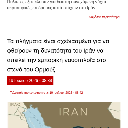
Πολιτείες εξαπέλυσαν για δέκατη συνεχόμενη νύχτα
αεροπορικές επιδρομές κατά στόχων στο Ιράν.
για
διαβάστε περισσότερα
νέες
επιθέσ
σε
δεξαμ
στα
Τα πλήγματα είναι σχεδιασμένα για να
στενά
του
φθείρουν τη δυνατότητα του Ιράν να
ορμού
μηδεν
απειλεί την εμπορική ναυσιπλοΐα στο
σχεδό
οι
διελεύ
στενό του Ορμούζ
πλοί
19
Ιουλίου
2026
- 08:39
Τελευταία τροποποίηση στις 19 Ιουλίου, 2026 - 08:42