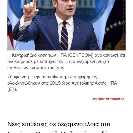
Η
Κεντρική Διοίκηση των ΗΠΑ (CENTCOM)
ανακοίνωσε ότι
ολοκλήρωσε με επιτυχία την 11η συνεχόμενη νύχτα
επιθέσεων
εναντίον του
Ιράν
.
Σύμφωνα με την ανακοίνωση, οι επιχειρήσεις
ολοκληρώθηκαν στις 20:15 ώρα Ανατολικής Ακτής ΗΠΑ
(ET).
για
διαβάστε περισσότερα
στα
37,5
δισεκ
δολάρ
υπολό
Νέες επιθέσεις σε δεξαμενόπλοια στα
ο
υπου
άμυνα