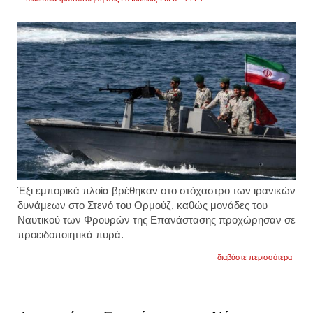
Έξι εμπορικά πλοία βρέθηκαν στο στόχαστρο των ιρανικών
δυνάμεων στο Στενό του Ορμούζ, καθώς μονάδες του
Ναυτικού των Φρουρών της Επανάστασης προχώρησαν σε
προειδοποιητικά πυρά.
για
διαβάστε περισσότερα
οι
φρουρ
της
επανά
πυρο