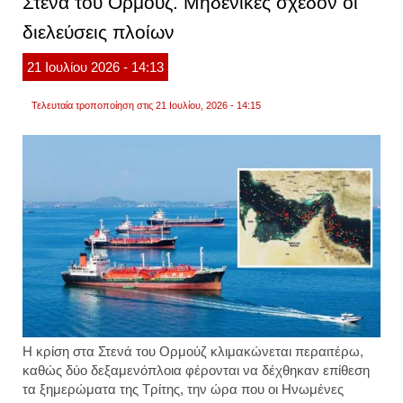
Στενά του Ορμούζ. Μηδενικές σχεδόν οι
των
διελεύσεις πλοίων
ηπα
πιτ
χέγκσ
21
Ιουλίου
2026
- 14:13
το
κόστο
του
Τελευταία τροποποίηση στις 21 Ιουλίου, 2026 - 14:15
πολέ
με
το
ιράν
Η κρίση στα Στενά του Ορμούζ κλιμακώνεται περαιτέρω,
καθώς
δύο δεξαμενόπλοια
φέρονται να δέχθηκαν επίθεση
τα ξημερώματα της Τρίτης, την ώρα που οι Ηνωμένες