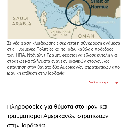
Σε νέα φάση κλιμάκωσης εισέρχεται η σύγκρουση ανάμεσα
στις Ηνωμένες Πολιτείες και το Ιράν, καθώς ο πρόεδρος
των ΗΠΑ, Ντόναλντ Τραμπ, φέρεται να έδωσε εντολή για
στρατιωτικά πλήγματα εναντίον ιρανικών στόχων, ως
απάντηση στον θάνατο δύο Αμερικανών στρατιωτικών από
ιρανική επίθεση στην Ιορδανία.
για
διαβάστε περισσότερα
τα
πλήγμ
είναι
σχεδι
για
Πληροφορίες για θύματα στο Ιράν και
να
φθείρ
τραυματισμοί Αμερικανών στρατιωτών
τη
δυνατ
στην Ιορδανία
του
ιράν