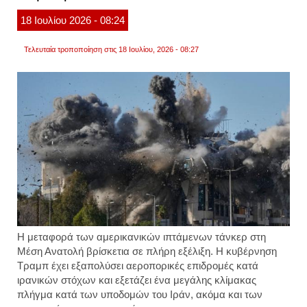
να
18
Ιουλίου
2026
- 08:24
απειλε
την
εμπορ
Τελευταία τροποποίηση στις 18 Ιουλίου, 2026 - 08:27
ναυσι
στο
στενό
του
ορμού
Η μεταφορά των αμερικανικών ιπτάμενων τάνκερ στη
Μέση Ανατολή βρίσκετια σε πλήρη εξέλιξη. Η κυβέρνηση
Τραμπ έχει εξαπολύσει αεροπορικές επιδρομές κατά
ιρανικών στόχων και εξετάζει ένα μεγάλης κλίμακας
πλήγμα κατά των υποδομών του Ιράν, ακόμα και των