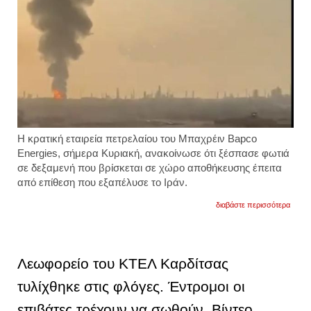
Η κρατική εταιρεία πετρελαίου του Μπαχρέιν Bapco
Energies, σήμερα Κυριακή, ανακοίνωσε ότι ξέσπασε φωτιά
σε δεξαμενή που βρίσκεται σε χώρο αποθήκευσης έπειτα
από επίθεση που εξαπέλυσε το Ιράν.
για
διαβάστε περισσότερα
οι
ιρανοί
χτύπ
χώρο
αποθ
Λεωφορείο του ΚΤΕΛ Καρδίτσας
της
bapco
τυλίχθηκε στις φλόγες. Έντρομοι οι
στο
μπαχρ
επιβάτες τρέχουν να σωθούν. Βίντεο
φωτιά