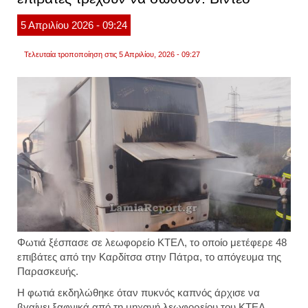
σε
δεξαμ
5
Απριλίου
2026
- 09:24
πετρε
βίντεο
Τελευταία τροποποίηση στις 5 Απριλίου, 2026 - 09:27
Φωτιά ξέσπασε σε λεωφορείο ΚΤΕΛ, το οποίο μετέφερε 48
επιβάτες από την Καρδίτσα στην Πάτρα, το απόγευμα της
Παρασκευής.
Η φωτιά εκδηλώθηκε όταν πυκνός καπνός άρχισε να
βγαίνει ξαφνικά από τη μηχανή λεωφορείου του ΚΤΕΛ