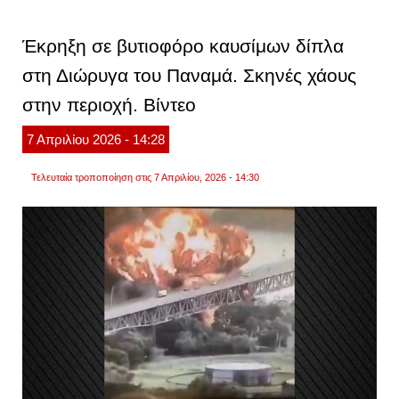
σφοδ
τροχαί
μηχαν
Έκρηξη σε βυτιοφόρο καυσίμων δίπλα
τυλίγε
στις
στη Διώρυγα του Παναμά. Σκηνές χάους
φλόγε
μετά
στην περιοχή. Βίντεο
από
σύγκρ
βίντεο
7
Απριλίου
2026
- 14:28
Τελευταία τροποποίηση στις 7 Απριλίου, 2026 - 14:30