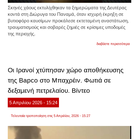
Σκηνές χάους εκτυλίχθηκαν τα ξημερώματα της Δευτέρας
κοντά στη Διώρυγα του Παναμά, όταν ισχυρή έκρηξη σε
βυτιοφόρο καυσίμων προκάλεσε εκτεταμένη αναστάτωση,
τραυματισμούς και σοβαρές ζημιές σε κρίσιμες υποδομές
της περιοχής.
για
διαβάστε περισσότερα
έκρηξ
σε
βυτιο
καυσί
δίπλα
Οι Ιρανοί χτύπησαν χώρο αποθήκευσης
στη
διώρυ
της Bapco στο Μπαχρέιν. Φωτιά σε
του
παναμ
δεξαμενή πετρελαίου. Βίντεο
σκηνέ
χάους
στην
5
Απριλίου
2026
- 15:24
περιο
βίντεο
Τελευταία τροποποίηση στις 5 Απριλίου, 2026 - 15:27