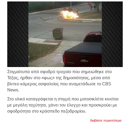
Στιγμιότυπα από σφοδρό τροχαίο που σημειώθηκε στο
Τέξας, ήρθαν στο «φως» της δημοσιότητας, μέσα από
βίντεο κάμερας ασφαλείας που αναμετάδωσε το CBS
News.
Στο υλικό καταγράφεται η στιγμή που μοτοσικλέτα κινείται
με μεγάλη ταχύτητα, χάνει τον έλεγχο και προσκρούει με
σφοδρότητα στο κράσπεδο πεζοδρομίου.
για
διαβάστε περισσότερα
ηπα
-τέξας