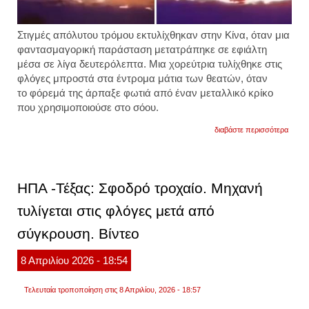
Στιγμές απόλυτου τρόμου εκτυλίχθηκαν στην Κίνα, όταν μια
φαντασμαγορική παράσταση μετατράπηκε σε εφιάλτη
μέσα σε λίγα δευτερόλεπτα. Μια χορεύτρια τυλίχθηκε στις
φλόγες μπροστά στα έντρομα μάτια των θεατών, όταν
το φόρεμά της άρπαξε φωτιά από έναν μεταλλικό κρίκο
που χρησιμοποιούσε στο σόου.
για
διαβάστε περισσότερα
κίνα:
φόρεμ
χορεύ
τυλίχ
στις
ΗΠΑ -Τέξας: Σφοδρό τροχαίο. Μηχανή
φλόγε
την
τυλίγεται στις φλόγες μετά από
ώρα
παράσ
σύγκρουση. Βίντεο
έσωσ
τη
ζωή
8
Απριλίου
2026
- 18:54
της
την
τελευτ
Τελευταία τροποποίηση στις 8 Απριλίου, 2026 - 18:57
στιγμή
βίντεο