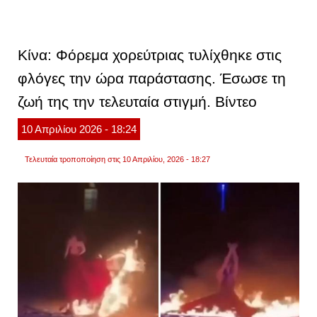
τραγω
στη
νέα
σμύρν
μία
Κίνα: Φόρεμα χορεύτριας τυλίχθηκε στις
γυναί
νεκρή
φλόγες την ώρα παράστασης. Έσωσε τη
από
φωτιά
ζωή της την τελευταία στιγμή. Βίντεο
σε
διαμέ
έκτου
10
Απριλίου
2026
- 18:24
ορόφ
Τελευταία τροποποίηση στις 10 Απριλίου, 2026 - 18:27