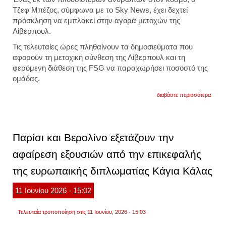
Τζεφ Μπέζος, σύμφωνα με το Sky News, έχει δεχτεί
πρόσκληση να εμπλακεί στην αγορά μετοχών της
Λίβερπουλ.
Τις τελευταίες ώρες πληθαίνουν τα δημοσιεύματα που
αφορούν τη μετοχική σύνθεση της Λίβερπουλ και τη
φερόμενη διάθεση της FSG να παραχωρήσει ποσοστό της
ομάδας.
για
διαβάστε περισσότερα
ο
τζεφ
μπέζο
έχει
δεχτεί
Παρίσι και Βερολίνο εξετάζουν την
πρόσ
να
αφαίρεση εξουσιών από την επικεφαλής
εμπλα
στην
της ευρωπαικής διπλωματίας Κάγια Κάλας
αγορά
μετοχ
της
11
Ιουνίου
2026
- 15:02
λίβερ
Τελευταία τροποποίηση στις 11 Ιουνίου, 2026 - 15:03