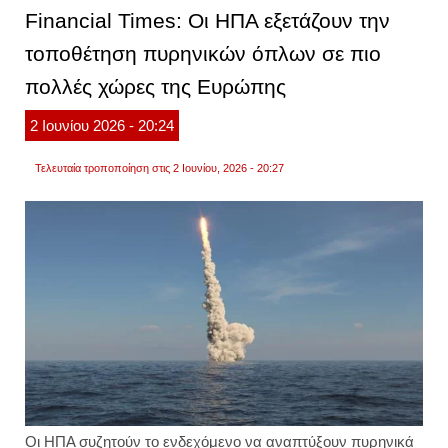
την
Financial Times: Οι ΗΠΑ εξετάζουν την
αφαίρ
εξουσ
τοποθέτηση πυρηνικών όπλων σε πιο
από
την
πολλές χώρες της Ευρώπης
επικε
της
ευρωπ
2
Ιουνίου
2026
- 20:24
διπλω
κάγια
κάλας
Τελευταία τροποποίηση στις 2 Ιουνίου, 2026 - 20:27
Οι
ΗΠΑ
συζητούν το ενδεχόμενο να αναπτύξουν
πυρηνικά