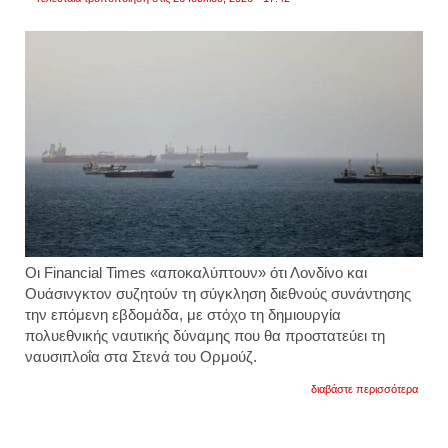
Οι
Financial Times
«αποκαλύπτουν» ότι Λονδίνο και
Ουάσινγκτον συζητούν τη σύγκληση διεθνούς συνάντησης
την επόμενη εβδομάδα, με στόχο τη δημιουργία
πολυεθνικής ναυτικής δύναμης που θα προστατεύει τη
ναυσιπλοΐα στα
Στενά του Ορμούζ
.
για
διαβάστε περισσότερα
financ
times:
βρετα
και