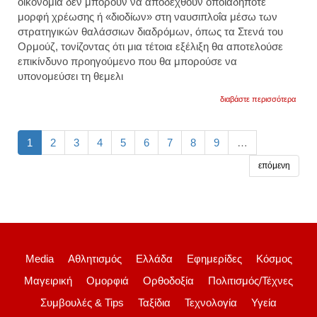
οικονομία δεν μπορούν να αποδεχθούν οποιαδήποτε
μορφή χρέωσης ή «διοδίων» στη ναυσιπλοΐα μέσω των
στρατηγικών θαλάσσιων διαδρόμων, όπως τα
Στενά του
Ορμούζ
, τονίζοντας ότι μια τέτοια εξέλιξη θα αποτελούσε
επικίνδυνο προηγούμενο που θα μπορούσε να
υπονομεύσει τη θεμελι
για
διαβάστε περισσότερα
κυριά
μητσο
στους
financ
1
2
3
4
5
6
7
8
9
…
times:
η
επόμενη
ευρώ
δεν
μπορε
να
αποδε
καμία
μορφ
πληρ
για
Media
Αθλητισμός
Ελλάδα
Εφημερίδες
Κόσμος
τη
διέλε
Μαγειρική
Ομορφιά
Ορθοδοξία
Πολιτισμός/Τέχνες
εμπορ
πλοί
Συμβουλές & Tips
Ταξίδια
Τεχνολογία
Υγεία
στα