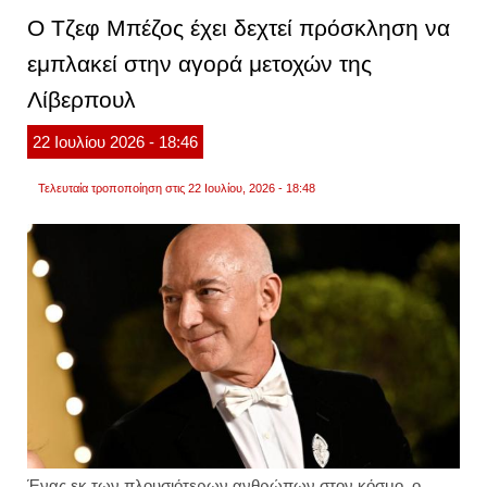
ηπα
Ο Τζεφ Μπέζος έχει δεχτεί πρόσκληση να
σχεδι
συμμα
εμπλακεί στην αγορά μετοχών της
για
τα
Λίβερπουλ
στενά
του
ορμού
22
Ιουλίου
2026
- 18:46
Τελευταία τροποποίηση στις 22 Ιουλίου, 2026 - 18:48
Ένας εκ των πλουσιότερων ανθρώπων στον κόσμο, ο