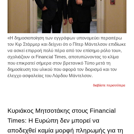
«Η δημοσιοποίηση των εγγράφων υπονομεύει περαιτέρω
τον Κιρ Στάρμερ και δείχνει ότι ο Πίτερ Μάντελσον επιδίωκε
να ασκεί επιρροή πολύ πέρα από τον επίσημο ρόλο του»,
σχολιάζουν οι
Financial Times
, αποτυπώνοντας το κλίμα
που επικρατεί σήμερα στον βρετανικό Τύπο μετά τη
δημοσίευση του υλικού που αφορά τον διορισμό και τον
έλεγχο ασφαλείας του Λόρδου Μάντελσον.
για
διαβάστε περισσότερα
βρετα
μέσα
ενημέ
τα
έγγρα
Κυριάκος Μητσοτάκης στους Financial
μάντε
πυροδ
Times: Η Ευρώπη δεν μπορεί να
νέα
πίεση
αποδεχθεί καμία μορφή πληρωμής για τη
στον
στάρμ