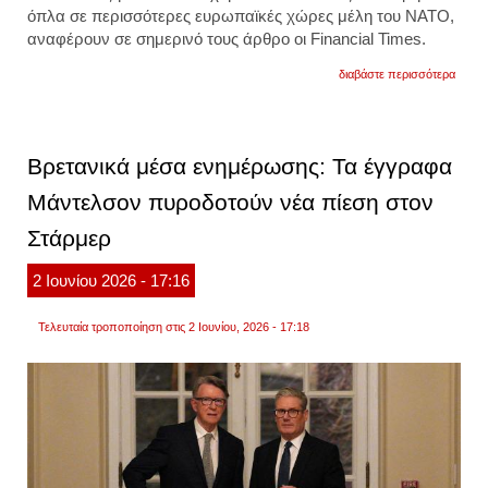
όπλα
σε περισσότερες ευρωπαϊκές χώρες μέλη του ΝΑΤΟ,
αναφέρουν σε σημερινό τους άρθρο οι
Financial Times
.
για
διαβάστε περισσότερα
financ
times:
οι
ηπα
εξετά
Βρετανικά μέσα ενημέρωσης: Τα έγγραφα
την
τοποθ
Μάντελσον πυροδοτούν νέα πίεση στον
πυρη
όπλω
Στάρμερ
σε
πιο
πολλέ
2
Ιουνίου
2026
- 17:16
χώρε
της
ευρώ
Τελευταία τροποποίηση στις 2 Ιουνίου, 2026 - 17:18