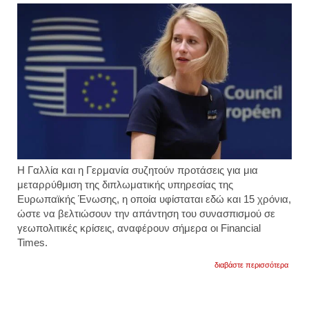
Η Γαλλία και η Γερμανία συζητούν προτάσεις για μια
μεταρρύθμιση της διπλωματικής υπηρεσίας της
Ευρωπαϊκής Ένωσης, η οποία υφίσταται εδώ και 15 χρόνια,
ώστε να βελτιώσουν την απάντηση του συνασπισμού σε
γεωπολιτικές κρίσεις, αναφέρουν σήμερα οι Financial
Times.
για
διαβάστε περισσότερα
παρίσ
και
βερολ
εξετά