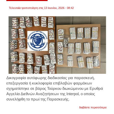
Τελευταία τροποποίηση στις 13 Ιουνίου, 2026 - 08:42
Δικογραφία αυτόφωρης διαδικασίας για παρασκευή,
επεξεργασία ή κυκλοφορία επιβλαβών φαρμάκων
σχηματίστηκε σε βάρος
Τούρκου
διωκώμενου με Ερυθρά
Αγγελία Διεθνών Αναζητήσεων της
Interpol
, ο οποίος
συνελήφθη το πρωί της Παρασκευής.
για
διαβάστε περισσότερα
σε
σακίδι