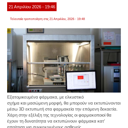
21
Απριλίου
2026
- 19:46
Τελευταία τροποποίηση στις 21 Απριλίου, 2026 - 19:48
Εξατομικευμένα φάρμακα
, με
ελκυστικό
σχήμα
και
μασώμενη μορφή
, θα μπορούν να
εκτυπώνονται
μέσω 3D εκτυπωτή
στα
φαρμακεία
την επόμενη δεκαετία.
Χάρη στην εξέλιξη της τεχνολογίας οι φαρμακοποιοί θα
έχουν τη δυνατότητα να εκτυπώνουν φάρμακα κατ’
απαίτηση για συγκεκριμένους ασθενείς.