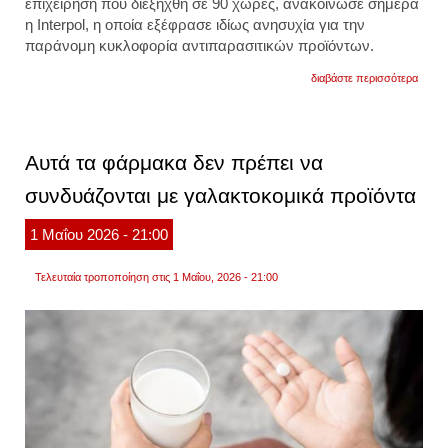
επιχείρηση που διεξήχθη σε 90 χώρες, ανακοίνωσε σήμερα
η Interpol, η οποία εξέφρασε ιδίως ανησυχία για την
παράνομη κυκλοφορία αντιπαρασιτικών προϊόντων.
για
διαβάστε περισσότερα
επιχε
«pang
xviii»:
η
interp
Αυτά τα φάρμακα δεν πρέπει να
ανακο
270
συνδυάζονται με γαλακτοκομικά προϊόντα
συλλή
για
λαθρε
1
Μαΐου
2026
- 21:00
φαρμ
σε
90
Τελευταία τροποποίηση στις 1 Μαΐου, 2026 - 21:00
χώρε