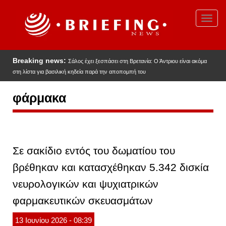
Παράκαμψη
προς
Toggl
το
navig
κυρίως
περιεχόμενο
Breaking news:
Σάλος έχει ξεσπάσει στη Βρετανία: Ο Άντριου είναι ακόμα
στη λίστα για βασιλική κηδεία παρά την αποπομπή του
φάρμακα
Σε σακίδιο εντός του δωματίου του
βρέθηκαν και κατασχέθηκαν 5.342 δισκία
νευρολογικών και ψυχιατρικών
φαρμακευτικών σκευασμάτων
13
Ιουνίου
2026
- 08:39