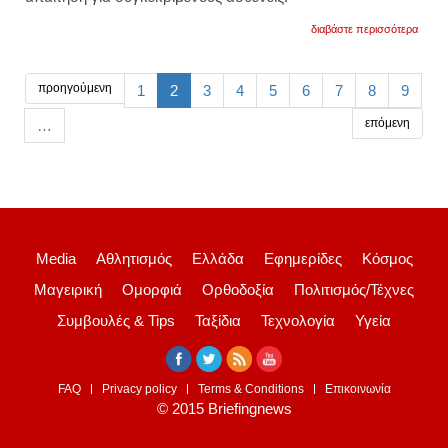
για
διαβάστε περισσότερα
νέα
τεχνο
για
τρισδι
προηγούμενη
1
2
3
4
5
6
7
8
9
εκτύ
εξατο
επόμενη
…
φαρμ
για
ασθενε
βίντεο
Media
Αθλητισμός
Ελλάδα
Εφημερίδες
Κόσμος
Μαγειρική
Ομορφιά
Ορθοδοξία
Πολιτισμός/Τέχνες
Συμβουλές & Tips
Ταξίδια
Τεχνολογία
Υγεία
FAQ
Privacy policy
Terms & Conditions
Επικοινωνία
© 2015 Briefingnews