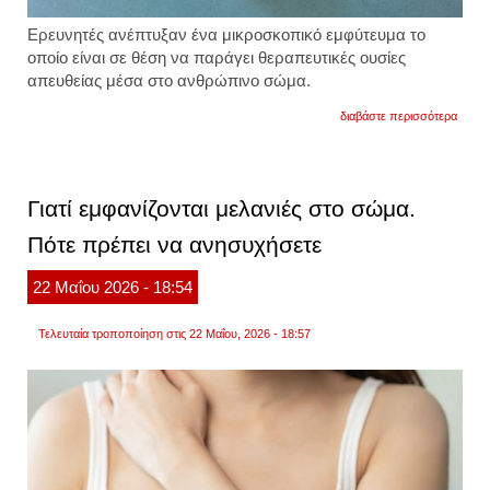
Ερευνητές ανέπτυξαν ένα μικροσκοπικό εμφύτευμα το
οποίο είναι σε θέση να παράγει θεραπευτικές ουσίες
απευθείας μέσα στο ανθρώπινο σώμα.
για
διαβάστε περισσότερα
επιστ
επανά
εμφύτ
θα
μπορε
Γιατί εμφανίζονται μελανιές στο σώμα.
να
παράγ
Πότε πρέπει να ανησυχήσετε
φάρμ
μέσα
στον
22
Μαΐου
2026
- 18:54
οργαν
βίντεο
Τελευταία τροποποίηση στις 22 Μαΐου, 2026 - 18:57