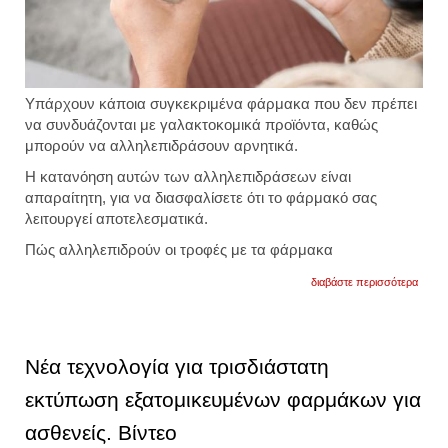
Υπάρχουν κάποια συγκεκριμένα φάρμακα που δεν πρέπει
να συνδυάζονται με γαλακτοκομικά προϊόντα, καθώς
μπορούν να αλληλεπιδράσουν αρνητικά.
Η κατανόηση αυτών των αλληλεπιδράσεων είναι
απαραίτητη, για να διασφαλίσετε ότι το φάρμακό σας
λειτουργεί αποτελεσματικά.
Πώς αλληλεπιδρούν οι τροφές με τα φάρμακα
για
διαβάστε περισσότερα
αυτά
τα
φάρμ
δεν
πρέπε
Νέα τεχνολογία για τρισδιάστατη
να
συνδυ
εκτύπωση εξατομικευμένων φαρμάκων για
με
γαλακ
ασθενείς. Βίντεο
προϊό