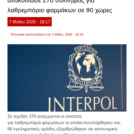
ανακοίνωσε 270 συλλήψεις για
ανησυ
λαθρεμπόριο φαρμάκων σε 90 χώρες
7
Μαΐου
2026
- 18:17
Τελευταία τροποποίηση στις 7 Μαΐου, 2026 - 18:18
Σε σχεδόν 270 ανέρχονται οι ύποπτοι
για λαθρεμπόριο φαρμάκων οι οποίοι συνελήφθησαν και
66 εγκληματικές ομάδες εξαρθρώθηκαν σε αστυνομική