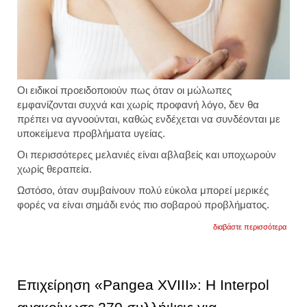
Οι ειδικοί προειδοποιούν πως όταν οι μώλωπες
εμφανίζονται συχνά και χωρίς προφανή λόγο, δεν θα
πρέπει να αγνοούνται, καθώς ενδέχεται να συνδέονται με
υποκείμενα προβλήματα υγείας.
Οι περισσότερες μελανιές είναι αβλαβείς και υποχωρούν
χωρίς θεραπεία.
Ωστόσο, όταν συμβαίνουν πολύ εύκολα μπορεί μερικές
φορές να είναι σημάδι ενός πιο σοβαρού προβλήματος.
για
διαβάστε περισσότερα
γιατί
εμφανί
μελαν
στο
σώμα
Επιχείρηση «Pangea XVIII»: Η Interpol
πότε
πρέπε
να