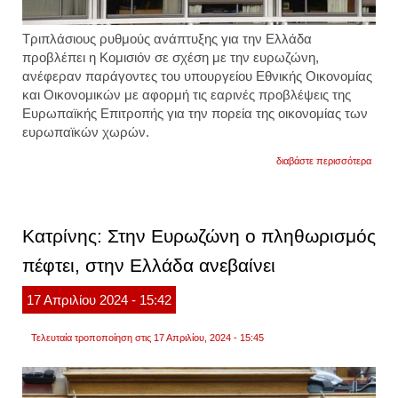
Τριπλάσιους ρυθμούς ανάπτυξης για την Ελλάδα
προβλέπει η Κομισιόν σε σχέση με την ευρωζώνη,
ανέφεραν παράγοντες του υπουργείου Εθνικής Οικονομίας
και Οικονομικών με αφορμή τις εαρινές προβλέψεις της
Ευρωπαϊκής Επιτροπής για την πορεία της οικονομίας των
ευρωπαϊκών χωρών.
για
διαβάστε περισσότερα
τριπλ
ρυθμο
ανάπτ
για
την
Κατρίνης: Στην Ευρωζώνη ο πληθωρισμός
ελλάδ
προβλ
πέφτει, στην Ελλάδα ανεβαίνει
η
κομισ
σε
17
Απριλίου
2024
- 15:42
σχέσ
με
την
Τελευταία τροποποίηση στις 17 Απριλίου, 2024 - 15:45
ευρω