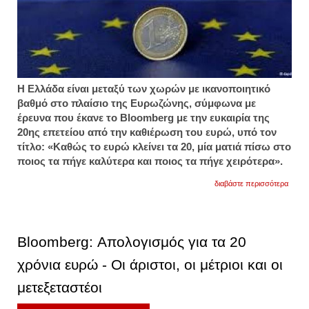
H Ελλάδα είναι μεταξύ των χωρών με ικανοποιητικό
βαθμό στο πλαίσιο της Ευρωζώνης, σύμφωνα με
έρευνα που έκανε το Bloomberg με την ευκαιρία της
20ης επετείου από την καθιέρωση του ευρώ, υπό τον
τίτλο: «Καθώς το ευρώ κλείνει τα 20, μία ματιά πίσω στο
ποιος τα πήγε καλύτερα και ποιος τα πήγε χειρότερα».
για
διαβάστε περισσότερα
bloom
ικανο
ο
βαθμό
της
Bloomberg: Απολογισμός για τα 20
ελλάδ
στην
χρόνια ευρώ - Οι άριστοι, οι μέτριοι και οι
ευρω
μετεξεταστέοι