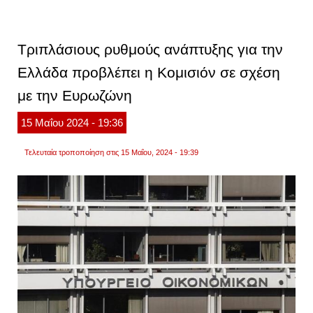
εκτιμή
διεθν
οίκων
δεν
Τριπλάσιους ρυθμούς ανάπτυξης για την
αποκλ
ακόμη
Ελλάδα προβλέπει η Κομισιόν σε σχέση
και
επαν
με την Ευρωζώνη
του
πληθ
κοντά
15
Μαΐου
2024
- 19:36
στο
5%
σε
Τελευταία τροποποίηση στις 15 Μαΐου, 2024 - 19:39
περί
παρατ
ενεργ
κρίση