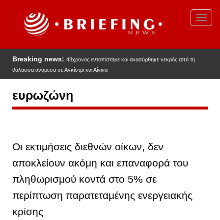
Παράκαμψη
προς
Toggl
το
navig
κυρίως
περιεχόμενο
Breaking news:
43χρονος εντοπίστηκε και ανασύρθηκε νεκρός από τη
θάλασσα ανάμεσα σε Αγκίστρι και Αίγινα
ευρωζώνη
Οι εκτιμήσεις διεθνών οίκων, δεν
αποκλείουν ακόμη και επαναφορά του
πληθωρισμού κοντά στο 5% σε
περίπτωση παρατεταμένης ενεργειακής
κρίσης