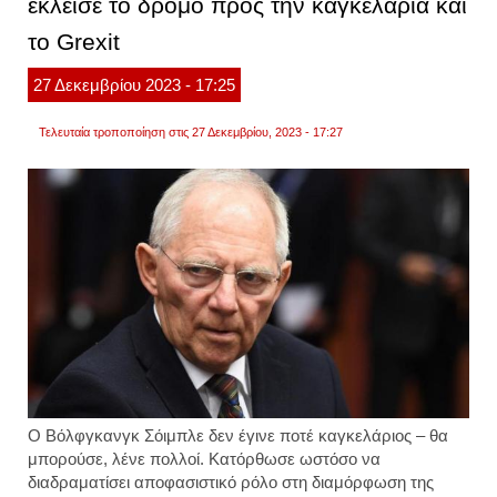
έκλεισε το δρόμο προς την καγκελαρία και
το Grexit
27
Δεκεμβρίου
2023
- 17:25
Τελευταία τροποποίηση στις 27 Δεκεμβρίου, 2023 - 17:27
Ο Βόλφγκανγκ Σόιμπλε δεν έγινε ποτέ καγκελάριος – θα
μπορούσε, λένε πολλοί. Κατόρθωσε ωστόσο να
διαδραματίσει αποφασιστικό ρόλο στη διαμόρφωση της