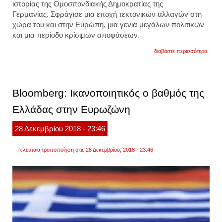
ιστορίας της Ομοσπονδιακής Δημοκρατίας της
Γερμανίας. Σφράγισε μια εποχή τεκτονικών αλλαγών στη
χώρα του και στην Ευρώπη, μια γενιά μεγάλων πολιτικών
και μια περίοδο κρίσιμων αποφάσεων.
για
διαβάστε περισσότερα
σόιμπ
ο
ρόλος
του
στην
Bloomberg: Ικανοποιητικός ο βαθμός της
επαν
των
Ελλάδας στην Ευρωζώνη
γερμα
το
σκάν
28
Δεκεμβρίου
2018
- 23:46
που
του
έκλει
Τελευταία τροποποίηση στις 28 Δεκεμβρίου, 2018 - 23:46
το
δρόμο
προς
την
καγκε
και
το
grexit