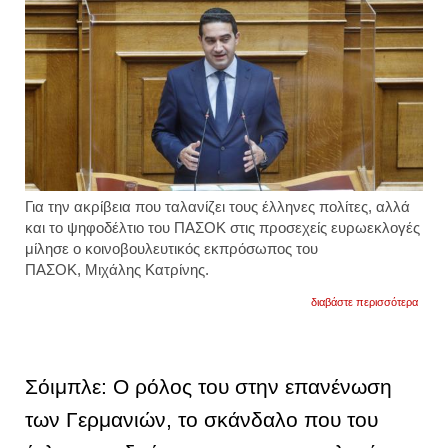
Για την ακρίβεια που ταλανίζει τους έλληνες πολίτες, αλλά
και το ψηφοδέλτιο του ΠΑΣΟΚ στις προσεχείς ευρωεκλογές
μίλησε ο κοινοβουλευτικός εκπρόσωπος του
ΠΑΣΟΚ, Μιχάλης Κατρίνης.
για
διαβάστε περισσότερα
κατρίν
στην
ευρω
ο
πληθ
Σόιμπλε: Ο ρόλος του στην επανένωση
πέφτει
στην
των Γερμανιών, το σκάνδαλο που του
ελλάδ
ανεβαί