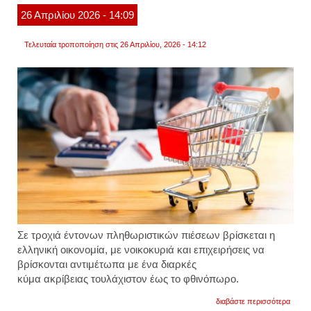
26
Απριλίου
2026
- 14:09
Τελευταία τροποποίηση στις 26 Απριλίου, 2026 - 14:12
Σε τροχιά έντονων πληθωριστικών πιέσεων βρίσκεται η
ελληνική οικονομία, με νοικοκυριά και επιχειρήσεις να
βρίσκονται αντιμέτωπα με ένα διαρκές
κύμα ακρίβειας τουλάχιστον έως το φθινόπωρο.
για
διαβάστε περισσότερα
οι