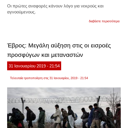
Οι πρώτες αναφορές κάνουν λόγο για νεκρούς και
αγνοούμενους.
για
διαβάστε περισσότερα
συναγ
στον
έβρο
-
νεκρο
Έβρος: Μεγάλη αύξηση στις οι εισροές
και
αγνοο
προσφύγων και μεταναστών
στα
σύνο
31
Ιανουαρίου
2019
- 21:54
Τελευταία τροποποίηση στις 31 Ιανουαρίου, 2019 - 21:54