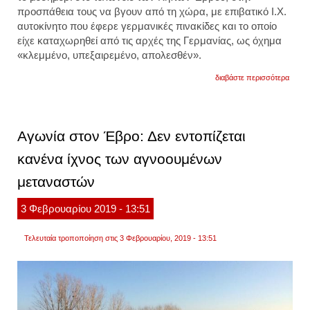
προσπάθεια τους να βγουν από τη χώρα, με επιβατικό Ι.Χ.
αυτοκίνητο που έφερε γερμανικές πινακίδες και το οποίο
είχε καταχωρηθεί από τις αρχές της Γερμανίας, ως όχημα
«κλεμμένο, υπεξαιρεμένο, απολεσθέν».
για
διαβάστε περισσότερα
τους
έπιασ
στον
έβρο
με
Αγωνία στον Έβρο: Δεν εντοπίζεται
κλεμμ
όχημα
κανένα ίχνος των αγνοουμένων
μεταναστών
3
Φεβρουαρίου
2019
- 13:51
Τελευταία τροποποίηση στις 3 Φεβρουαρίου, 2019 - 13:51