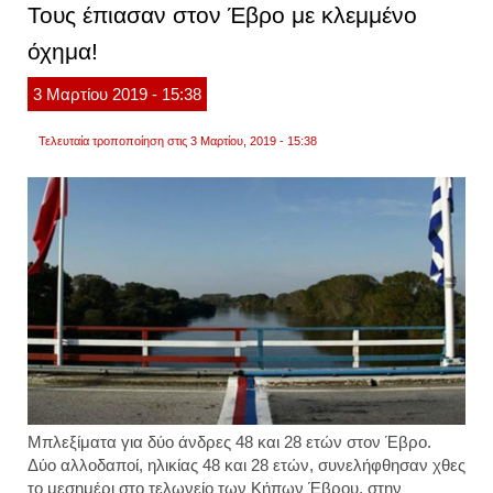
Τους έπιασαν στον Έβρο με κλεμμένο
ι.χ.
κλεμμ
όχημα!
από
την
ιταλία
3
Μαρτίου
2019
- 15:38
Τελευταία τροποποίηση στις 3 Μαρτίου, 2019 - 15:38
Μπλεξίματα για δύο άνδρες 48 και 28 ετών στον Έβρο.
Δύο αλλοδαποί, ηλικίας 48 και 28 ετών, συνελήφθησαν χθες
το μεσημέρι στο τελωνείο των Κήπων Έβρου, στην