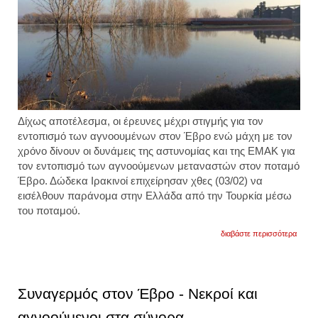
Δίχως αποτέλεσμα, οι έρευνες μέχρι στιγμής για τον
εντοπισμό των αγνοουμένων στον Έβρο ενώ μάχη με τον
χρόνο δίνουν οι δυνάμεις της αστυνομίας και της ΕΜΑΚ για
τον εντοπισμό των αγνοούμενων μεταναστών στον ποταμό
Έβρο. Δώδεκα Ιρακινοί επιχείρησαν χθες (03/02) να
εισέλθουν παράνομα στην Ελλάδα από την Τουρκία μέσω
του ποταμού.
για
διαβάστε περισσότερα
αγωνί
στον
έβρο:
δεν
εντοπί
Συναγερμός στον Έβρο - Νεκροί και
κανέν
ίχνος
αγνοούμενοι στα σύνορα
των