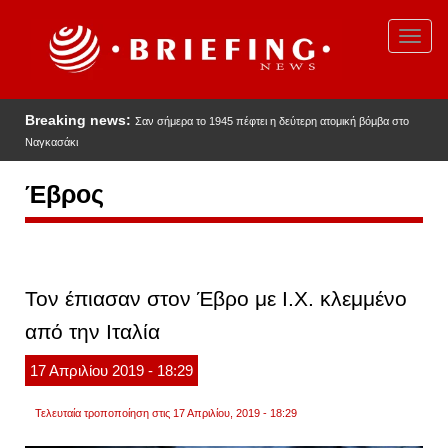
Παράκαμψη
προς
Toggl
το
navig
κυρίως
περιεχόμενο
Breaking news:
Σαν σήμερα το 1945 πέφτει η δεύτερη ατομική βόμβα στο
Ναγκασάκι
Έβρος
Τον έπιασαν στον Έβρο με Ι.Χ. κλεμμένο
από την Ιταλία
17
Απριλίου
2019
- 18:29
Τελευταία τροποποίηση στις 17 Απριλίου, 2019 - 18:29