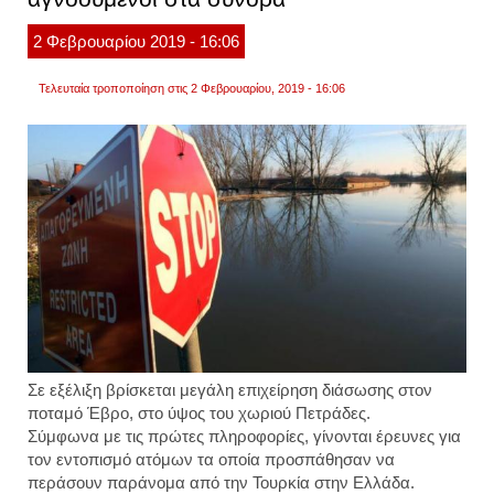
αγνο
μεταν
2
Φεβρουαρίου
2019
- 16:06
Τελευταία τροποποίηση στις 2 Φεβρουαρίου, 2019 - 16:06
Σε εξέλιξη βρίσκεται μεγάλη επιχείρηση διάσωσης στον
ποταμό Έβρο, στο ύψος του χωριού Πετράδες.
Σύμφωνα με τις πρώτες πληροφορίες, γίνονται έρευνες για
τον εντοπισμό ατόμων τα οποία προσπάθησαν να
περάσουν παράνομα από την Τουρκία στην Ελλάδα.