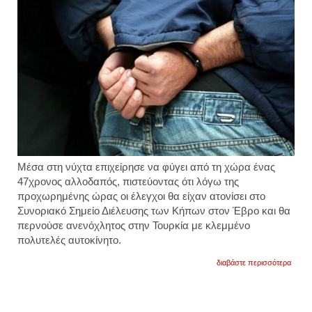
Μέσα στη νύχτα επιχείρησε να φύγει από τη χώρα ένας
47χρονος αλλοδαπός, πιστεύοντας ότι λόγω της
προχωρημένης ώρας οι έλεγχοι θα είχαν ατονίσει στο
Συνοριακό Σημείο Διέλευσης των Κήπων στον Έβρο και θα
περνούσε ανενόχλητος στην Τουρκία με κλεμμένο
πολυτελές αυτοκίνητο.
για
διαβάστε περισσότερα
τον
έπιασ
στον
έβρο
με