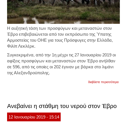
Η αυξητική τάση των προσφύγων και μεταναστών στον
Έβρο επιβεβαιώνεται από τον εκπρόσωπο της Ύπατης
Αρμοστείας του ΟΗΕ για τους Πρόσφυγες στην Ελλάδα,
Φιλίπ Λεκλέρκ.
Συγκεκριμένα, από την 1η μέχρι τις 27 Ιανουαρίου 2019 οι
αφίξεις προσφύγων και μεταναστών στον Έβρο ανήλθαν
σε 596, από τις οποίες οι 202 έγιναν με βάρκα στο λιμάνι
της Αλεξανδρούπολης.
για
διαβάστε περισσότερα
έβρος
μεγάλ
αύξησ
στις
οι
Ανεβαίνει η στάθμη του νερού στον Έβρο
εισρο
προσ
και
12
Ιανουαρίου
2019
- 15:14
μεταν