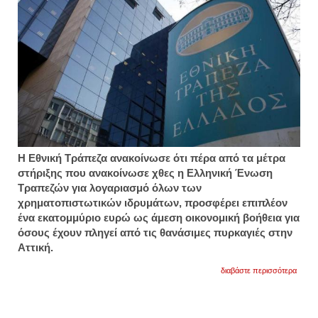
Η Εθνική Τράπεζα ανακοίνωσε ότι πέρα από τα μέτρα
στήριξης που ανακοίνωσε χθες η Ελληνική Ένωση
Τραπεζών για λογαριασμό όλων των
χρηματοπιστωτικών ιδρυμάτων, προσφέρει επιπλέον
ένα εκατομμύριο ευρώ ως άμεση οικονομική βοήθεια για
όσους έχουν πληγεί από τις θανάσιμες πυρκαγιές στην
Αττική.
για
διαβάστε περισσότερα
βοήθε
ενός
εκατ.
ευρώ