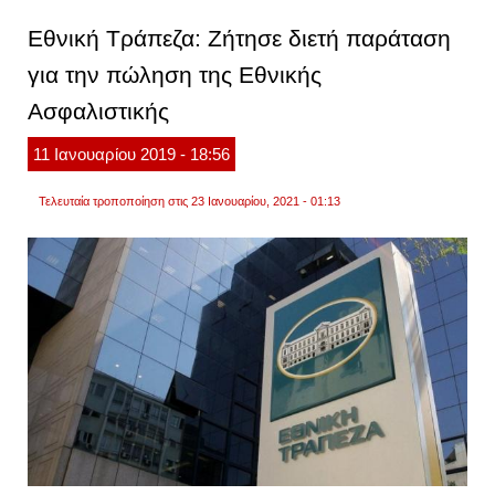
ξαναγί
δημόσ
Εθνική Τράπεζα: Ζήτησε διετή παράταση
η
εθνικ
για την πώληση της Εθνικής
τράπε
Ασφαλιστικής
11
Ιανουαρίου
2019
- 18:56
Τελευταία τροποποίηση στις 23 Ιανουαρίου, 2021 - 01:13