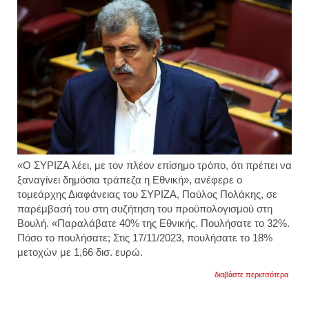
«Ο ΣΥΡΙΖΑ λέει, με τον πλέον επίσημο τρόπο, ότι πρέπει να
ξαναγίνει δημόσια τράπεζα η Εθνική», ανέφερε ο
τομεάρχης Διαφάνειας του ΣΥΡΙΖΑ, Παύλος Πολάκης, σε
παρέμβασή του στη συζήτηση του προϋπολογισμού στη
Βουλή. «Παραλάβατε 40% της Εθνικής. Πουλήσατε το 32%.
Πόσο το πουλήσατε; Στις 17/11/2023, πουλήσατε το 18%
μετοχών με 1,66 δισ. ευρώ.
για
διαβάστε περισσότερα
πολάκ
πρέπε
να