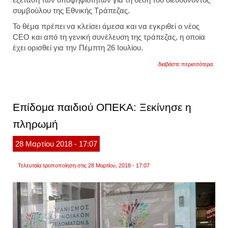
συμβούλου της Εθνικής Τράπεζας.
Το θέμα πρέπει να κλείσει άμεσα και να εγκριθεί ο νέος
CEO και από τη γενική συνέλευση της τράπεζας, η οποία
έχει ορισθεί για την Πέμπτη 26 Ιουλίου.
για
διαβάστε περισσότερα
«κληρ
για
τον
ceo
της
Επίδομα παιδιού ΟΠΕΚΑ: Ξεκίνησε η
εθνικ
τράπε
πληρωμή
28
Μαρτίου
2018
- 17:07
Τελευταία τροποποίηση στις 28 Μαρτίου, 2018 - 17:07