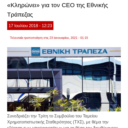
από
«Κληρώνει» για τον CEO της Εθνικής
την
εθνικ
Τράπεζας
τράπε
για
τους
17
Ιουλίου
2018
- 12:23
πληγέ
Τελευταία τροποποίηση στις 23 Ιανουαρίου, 2021 - 01:15
Συνεδριάζει την Τρίτη το Συμβούλιο του Ταμείου
Χρηματοπιστωτικής Σταθερότητας (ΤΧΣ), με θέμα την
εξέταση των υποψηφιοτήτων για τη θέση του διευθύνοντος