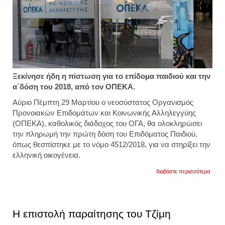
Ξεκίνησε ήδη η πίστωση για το επίδομα παιδιού και την
α΄δόση του 2018, από τον ΟΠΕΚΑ.
Αύριο Πέμπτη 29 Μαρτίου ο νεοσύστατος Οργανισμός
Προνοιακών Επιδομάτων και Κοινωνικής Αλληλεγγύης
(ΟΠΕΚΑ), καθολικός διάδοχος του ΟΓΑ, θα ολοκληρώσει
την πληρωμή την πρώτη δόση του Επιδόματος Παιδιού,
όπως θεσπίστηκε με το νόμο 4512/2018, για να στηρίξει την
ελληνική οικογένεια.
για
διαβάστε περισσότερα
επίδο
παιδι
οπεκα
ξεκίν
η
Η επιστολή παραίτησης του Τζίμη
πληρ