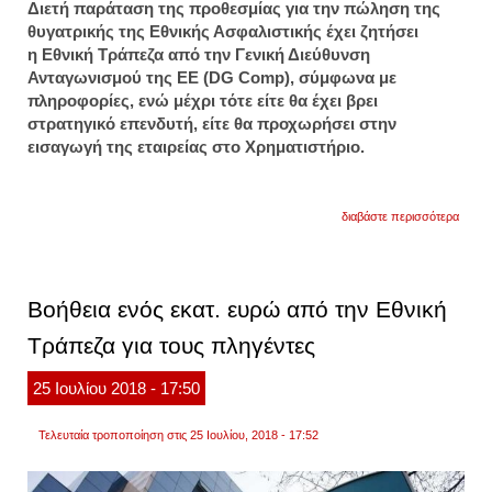
Διετή παράταση της προθεσμίας για την πώληση της
θυγατρικής της Εθνικής Ασφαλιστικής έχει ζητήσει
η Εθνική Τράπεζα από την Γενική Διεύθυνση
Ανταγωνισμού της ΕΕ
(DG Comp), σύμφωνα με
πληροφορίες, ενώ μέχρι τότε είτε θα έχει βρει
στρατηγικό επενδυτή, είτε θα προχωρήσει στην
εισαγωγή της εταιρείας στο Χρηματιστήριο.
για
διαβάστε περισσότερα
εθνικ
τράπε
ζήτησ
διετή
παρά
Βοήθεια ενός εκατ. ευρώ από την Εθνική
για
την
Τράπεζα για τους πληγέντες
πώλη
της
εθνικ
25
Ιουλίου
2018
- 17:50
ασφαλ
Τελευταία τροποποίηση στις 25 Ιουλίου, 2018 - 17:52