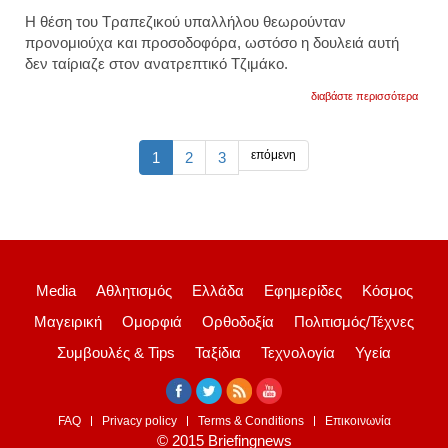
Η θέση του Τραπεζικού υπαλλήλου θεωρούνταν
προνομιούχα και προσοδοφόρα, ωστόσο η δουλειά αυτή
δεν ταίριαζε στον ανατρεπτικό Τζιμάκο.
για
διαβάστε περισσότερα
η
επιστ
παραί
του
επόμενη
1
2
3
τζίμη
πανο
από
την
εθνικ
τράπε
Media
Αθλητισμός
Ελλάδα
Εφημερίδες
Κόσμος
Μαγειρική
Ομορφιά
Ορθοδοξία
Πολιτισμός/Τέχνες
Συμβουλές & Tips
Ταξίδια
Τεχνολογία
Υγεία
FAQ
Privacy policy
Terms & Conditions
Επικοινωνία
© 2015 Briefingnews