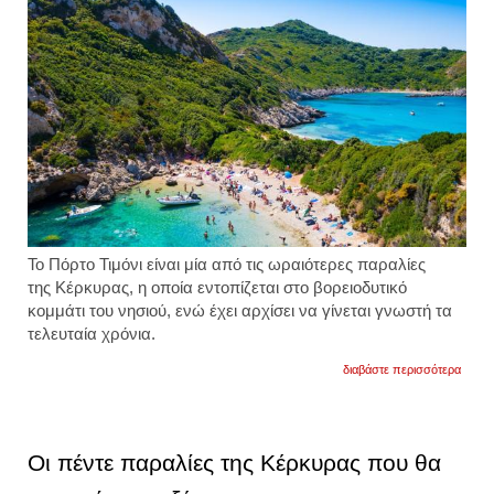
Το Πόρτο Τιμόνι είναι μία από τις ωραιότερες παραλίες
της Κέρκυρας, η οποία εντοπίζεται στο βορειοδυτικό
κομμάτι του νησιού, ενώ έχει αρχίσει να γίνεται γνωστή τα
τελευταία χρόνια.
για
διαβάστε περισσότερα
σε
αυτήν
την
πανέ
παραλ
Οι πέντε παραλίες της Κέρκυρας που θα
λέγετα
πως