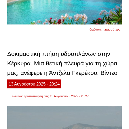
για
διαβάστε περισσότερα
απολα
τον
μύρτο
της
κεφαλ
Δοκιμαστική πτήση υδροπλάνων στην
και
την
Κέρκυρα. Μία θετική πλευρά για τη χώρα
άγρια
ομορφ
μας, ανέφερε η Άντζελα Γκερέκου. Βίντεο
του
13
Αυγούστου
2025
- 20:24
Τελευταία τροποποίηση στις 13 Αυγούστου, 2025 - 20:27