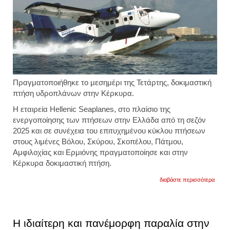
Πραγματοποιήθηκε το μεσημέρι της Τετάρτης,
δοκιμαστική
πτήση υδροπλάνων
στην
Κέρκυρα
.
Η εταιρεία Hellenic Seaplanes, στο πλαίσιο της
ενεργοποίησης των πτήσεων στην Ελλάδα από τη σεζόν
2025 και σε συνέχεια του επιτυχημένου κύκλου πτήσεων
στους λιμένες Βόλου, Σκύρου, Σκοπέλου, Πάτμου,
Αμφιλοχίας και Ερμιόνης πραγματοποίησε και στην
Κέρκυρα δοκιμαστική πτήση.
για
διαβάστε περισσότερα
δοκιμ
πτήσ
υδρο
στην
κέρκυ
Η ιδιαίτερη και πανέμορφη παραλία στην
μία