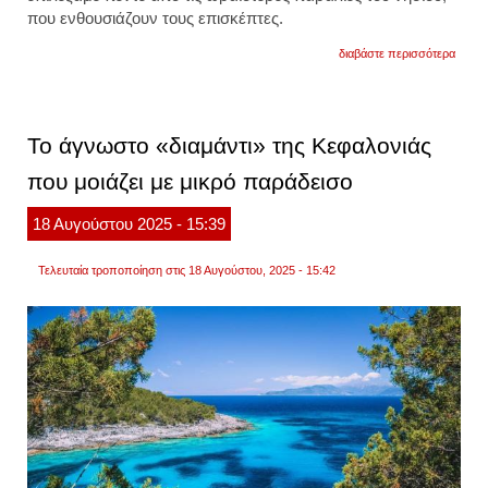
που ενθουσιάζουν τους επισκέπτες.
για
διαβάστε περισσότερα
οι
πέντε
παραλ
της
κέρκυ
Το άγνωστο «διαμάντι» της Κεφαλονιάς
που
θα
που μοιάζει με μικρό παράδεισο
σας
μείνο
αξέχα
18
Αυγούστου
2025
- 15:39
Τελευταία τροποποίηση στις 18 Αυγούστου, 2025 - 15:42