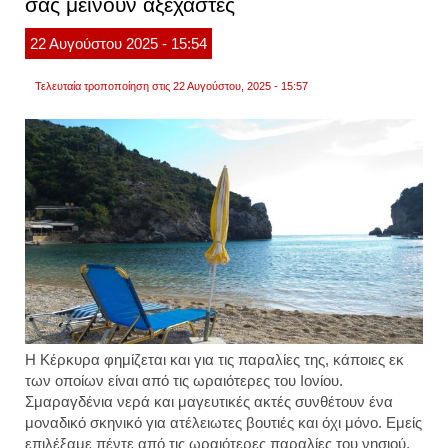
σας μείνουν αξέχαστες
ο
οδυσσ
συνάν
22
Αυγούστου
2025
- 15:54
τη
ναυσι
Τελευταία τροποποίηση στις 22 Αυγούστου, 2025 - 15:57
Η Κέρκυρα φημίζεται και για τις παραλίες της, κάποιες εκ
των οποίων είναι από τις ωραιότερες του Ιονίου.
Σμαραγδένια νερά και μαγευτικές ακτές συνθέτουν ένα
μοναδικό σκηνικό για ατέλειωτες βουτιές και όχι μόνο. Εμείς
επιλέξαμε πέντε από τις ωραιότερες παραλίες του νησιού,