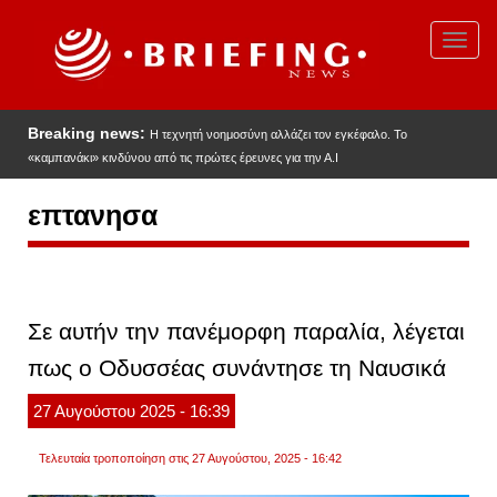
Παράκαμψη
προς
Toggl
το
navig
κυρίως
περιεχόμενο
Breaking news:
Η τεχνητή νοημοσύνη αλλάζει τον εγκέφαλο. Το
«καμπανάκι» κινδύνου από τις πρώτες έρευνες για την Α.Ι
επτανησα
Σε αυτήν την πανέμορφη παραλία, λέγεται
πως ο Οδυσσέας συνάντησε τη Ναυσικά
27
Αυγούστου
2025
- 16:39
Τελευταία τροποποίηση στις 27 Αυγούστου, 2025 - 16:42