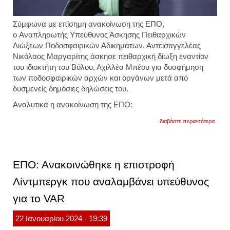
Σύμφωνα με επίσημη ανακοίνωση της ΕΠΟ,
ο Αναπληρωτής Υπεύθυνος Άσκησης Πειθαρχικών
Διώξεων Ποδοσφαιρικών Αδικημάτων, Αντεισαγγελέας
Νικόλαος Μαργαρίτης άσκησε πειθαρχική δίωξη εναντίον
του ιδιοκτήτη του Βόλου, Αχιλλέα Μπέου για δυσφήμηση
των ποδοσφαιρικών αρχών και οργάνων μετά από
δυσμενείς δημόσιες δηλώσεις του.
Αναλυτικά η ανακοίνωση της ΕΠΟ:
για
διαβάστε περισσότερα
επο:
πειθα
δίωξη
σε
βάρος
ΕΠΟ: Ανακοινώθηκε η επιστροφή
του
α.μπέ
Λίντμπεργκ που αναλαμβάνει υπεύθυνος
για το VAR
22
Ιανουαρίου
2024
- 19:39