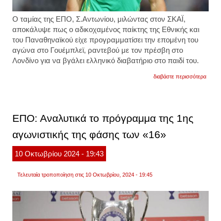
Ο ταμίας της ΕΠΟ, Σ.Αντωνίου, μιλώντας στον ΣΚΑΪ,
αποκάλυψε πως ο αδικοχαμένος παίκτης της Εθνικής και
του Παναθηναϊκού είχε προγραμματίσει την επομένη του
αγώνα στο Γουέμπλεϊ, ραντεβού με τον πρέσβη στο
Λονδίνο για να βγάλει ελληνικό διαβατήριο στο παιδί του.
για
διαβάστε περισσότερα
τι
αποκ
παράγ
της
επο
ΕΠΟ: Αναλυτικά το πρόγραμμα της 1ης
για
τον
αγωνιστικής της φάσης των «16»
αδικο
τζορτζ
μπάλν
10
Οκτωβρίου
2024
- 19:43
Τελευταία τροποποίηση στις 10 Οκτωβρίου, 2024 - 19:45