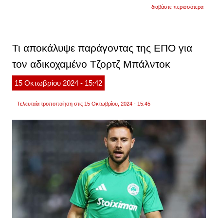
για
διαβάστε περισσότερα
εθνικ
ελλάδ
εντυπ
η
νέα
Τι αποκάλυψε παράγοντας της ΕΠΟ για
εκτός
έδρας
τον αδικοχαμένο Τζορτζ Μπάλντοκ
φανέλ
βίντεο
και
15
Οκτωβρίου
2024
- 15:42
φωτογ
Τελευταία τροποποίηση στις 15 Οκτωβρίου, 2024 - 15:45