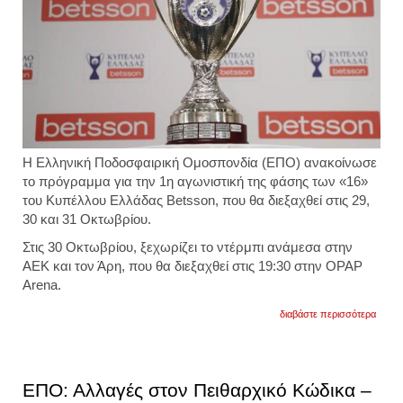
Η Ελληνική Ποδοσφαιρική Ομοσπονδία (ΕΠΟ) ανακοίνωσε
το πρόγραμμα για την 1η αγωνιστική της φάσης των «16»
του Κυπέλλου Ελλάδας Betsson, που θα διεξαχθεί στις 29,
30 και 31 Οκτωβρίου.
Στις 30 Οκτωβρίου, ξεχωρίζει το ντέρμπι ανάμεσα στην
ΑΕΚ και τον Άρη, που θα διεξαχθεί στις 19:30 στην OPAP
Arena.
για
διαβάστε περισσότερα
επο:
αναλυ
το
πρόγ
της
ΕΠΟ: Αλλαγές στον Πειθαρχικό Κώδικα –
1ης