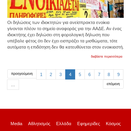
Οι δηλώσεις των ιδιοκτητών για ανείσπρακτα ενοίκια
γίνονται πλέον το σημείο αναφοράς για την ΑΑΔΕ. Αν ένας
ιδιοκτήτης έχει δηλώσει στη φορολογική δήλωση που
υπέβαλε φέτος ότι δεν έχει εισπράξει τα μισθώματα, τότε
αυτόματα η επιδότηση δεν θα κατευθύνεται στον ενοικιαστή.
για
διαβάστε περισσότερα
η
ααδε
προχ
σε
προηγούμενη
1
2
3
4
5
6
7
8
9
διαστ
δηλώ
επόμενη
…
ενοικ
για
χρέη
προς
τους
ιδιοκτ
ποιες
θα
είναι
Media
Αθλητισμός
Ελλάδα
Εφημερίδες
Κόσμος
οι
κυρώσ