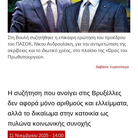
Στη Βουλή συζητήθηκε η επίκαιρη ερώτηση του προέδρου
του ΠΑΣΟΚ, Νίκου Ανδρουλάκη, για την αντιμετώπιση της
ακρίβειας και το ιδιωτικό χρέος, στο πλαίσιο της «Ώρας του
Πρωθυπουργού».
για
διαβάστε περισσότερα
κυριά
μητσο
στην
βουλή
«
Η συζήτηση που ανοίγει στις Βρυξέλλες
δεν
είμαι
δεν αφορά μόνο αριθμούς και ελλείμματα,
χάρι
πότερ
αλλά το δικαίωμα στην κατοικία ως
πρόβ
ακρίβε
στη
πυλώνα κοινωνικής συνοχής
χώρα
και
11
Νοεμβρίου
2025
- 14:00
σεβόμ