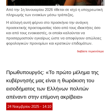
Από την 1η Ιανουαρίου 2026 τίθεται σε ισχύ η υποχρεωτική
πληρωμής των ενοικίων μέσω τράπεζας.
Η αλλαγή αυτή φέρνει στο προσκήνιο την ανάγκη
προσεκτικής προετοιμασίας τόσο από τους ιδιοκτήτες όσο
και από τους ενοικιαστές, οι οποίοι καλούνται να
προσαρμοστούν εγκαίρως ώστε να αποφύγουν απώλειες
φορολογικών προνομίων και κρατικών επιδομάτων.
για
διαβάστε περισσότερα
υποχρ
η
πληρ
των
ενοικ
Πρωθυπουργός: «Το πρώτο μέλημα της
μέσω
τράπε
κυβέρνησής μας είναι η θωράκιση του
από
την
εισοδήματος των Ελλήνων πολιτών
1η
ιανου
απέναντι στην επίμονη ακρίβεια»
24
Νοεμβρίου
2025
- 14:10