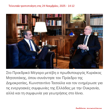
Τελευταία τροποποίηση στις 24 Νοεμβρίου, 2025 - 14:12
Στο Προεδρικό Μέγαρο μετέβη ο πρωθυπουργός Κυριάκος
Μητσοτάκης, όπου συνάντησε τον Πρόεδρο της
Δημοκρατίας, Κωνσταντίνο Τασούλα και τον ενημέρωσε για
τις ενεργειακές συμφωνίες της Ελλάδας με την Ουκρανία,
αλλά και τη συμφωνία για γεωτρήσεις στο Ιόνιο.
για
διαβάστε περισσότερα