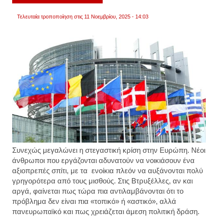
τους
συμπο
Τελευταία τροποποίηση στις 11 Νοεμβρίου, 2025 - 14:03
μας,
αλλά
τους
μιλάμ
με
ειλικρ
βίντεο
Συνεχώς μεγαλώνει η στεγαστική κρίση στην Ευρώπη. Νέοι
άνθρωποι που εργάζονται αδυνατούν να νοικιάσουν ένα
αξιοπρεπές σπίτι, με τα ενοίκια πλεόν να αυξάνονται πολύ
γρηγορότερα από τους μισθούς. Στις Βτρυξέλλες, αν και
αργά, φαίνεται πως τώρα πια αντιλαμβάνονται ότι το
πρόβλημα δεν είναι πια «τοπικό» ή «αστικό», αλλά
πανευρωπαϊκό και πως χρειάζεται άμεση πολιτική δράση.