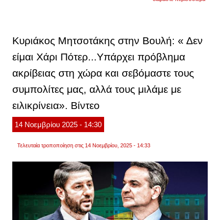
πρωθ
«το
πρώτ
μέλημ
της
Κυριάκος Μητσοτάκης στην Βουλή: « Δεν
κυβέρ
μας
είμαι Χάρι Πότερ...Υπάρχει πρόβλημα
είναι
η
ακρίβειας στη χώρα και σεβόμαστε τους
θωράκ
του
εισοδ
συμπολίτες μας, αλλά τους μιλάμε με
των
ελλή
ειλικρίνεια». Βίντεο
πολιτ
απένα
στην
14
Νοεμβρίου
2025
- 14:30
επίμο
ακρίβε
Τελευταία τροποποίηση στις 14 Νοεμβρίου, 2025 - 14:33