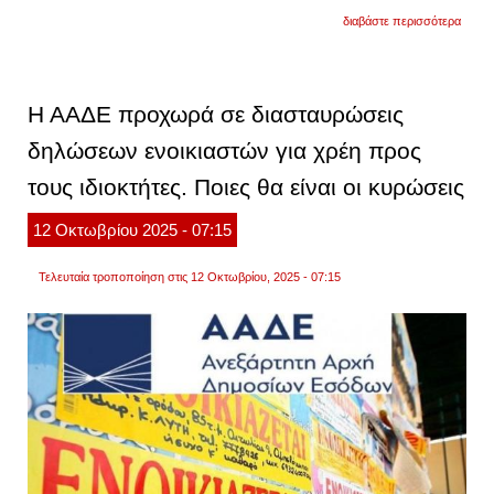
για
διαβάστε περισσότερα
η
συζήτ
που
ανοίγε
στις
Η ΑΑΔΕ προχωρά σε διασταυρώσεις
βρυξέ
δεν
δηλώσεων ενοικιαστών για χρέη προς
αφορ
μόνο
τους ιδιοκτήτες. Ποιες θα είναι οι κυρώσεις
αριθμ
και
ελλείμ
12
Οκτωβρίου
2025
- 07:15
αλλά
το
δικαί
Τελευταία τροποποίηση στις 12 Οκτωβρίου, 2025 - 07:15
στην
κατοικ
ως
πυλώ
κοινω
συνοχ