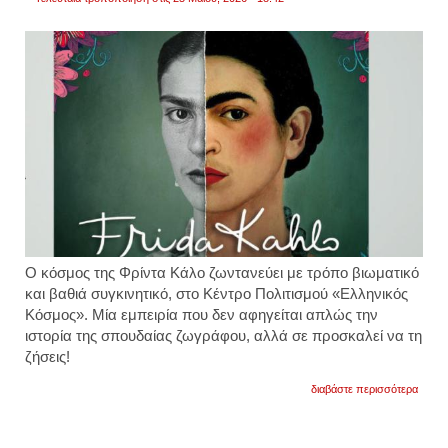
O κόσμος της Φρίντα Κάλο ζωντανεύει με τρόπο βιωματικό
και βαθιά συγκινητικό, στο Κέντρο Πολιτισμού «Ελληνικός
Κόσμος». Μία εμπειρία που δεν αφηγείται απλώς την
ιστορία της σπουδαίας ζωγράφου, αλλά σε προσκαλεί να τη
ζήσεις!
για
διαβάστε περισσότερα
φρίντ
κάλο:
η
διεθν