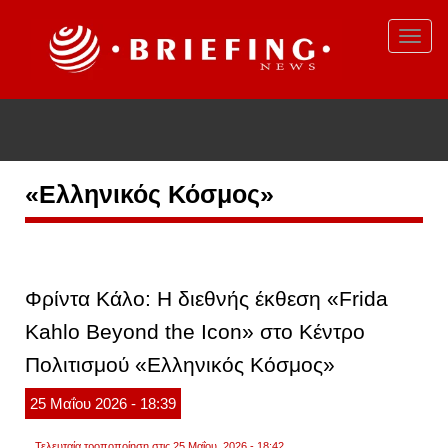
Παράκαμψη
προς
Toggl
το
navig
κυρίως
περιεχόμενο
Breaking news:
43χρονος εντοπίστηκε και ανασύρθηκε νεκρός από τη
θάλασσα ανάμεσα σε Αγκίστρι και Αίγινα
«Ελληνικός Κόσμος»
Φρίντα Κάλο: Η διεθνής έκθεση «Frida
Kahlo Beyond the Icon» στο Κέντρο
Πολιτισμού «Ελληνικός Κόσμος»
25
Μαΐου
2026
- 18:39
Τελευταία τροποποίηση στις 25 Μαΐου, 2026 - 18:42