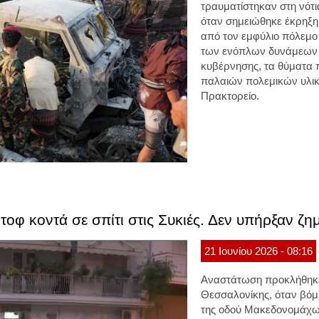
τραυματίστηκαν στη νότι
όταν σημειώθηκε έκρηξη
από τον εμφύλιο πόλεμο
των ενόπλων δυνάμεων 
κυβέρνησης, τα θύματα 
παλαιών πολεμικών υλι
Πρακτορείο.
φ κοντά σε σπίτι στις Συκιές. Δεν υπήρξαν ζημι
21
Ιουνίου
2026
- 08:16
Αναστάτωση προκλήθηκε
Θεσσαλονίκης
, όταν
βόμ
της οδού Μακεδονομάχων,