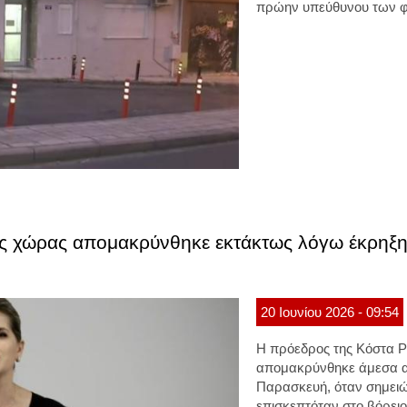
πρώην υπεύθυνου των 
ης χώρας απομακρύνθηκε εκτάκτως λόγω έκρηξη
20
Ιουνίου
2026
- 09:54
Η πρόεδρος της Κόστα Ρ
απομακρύνθηκε άμεσα α
Παρασκευή, όταν σημειώ
επισκεπτόταν στο βόρειο