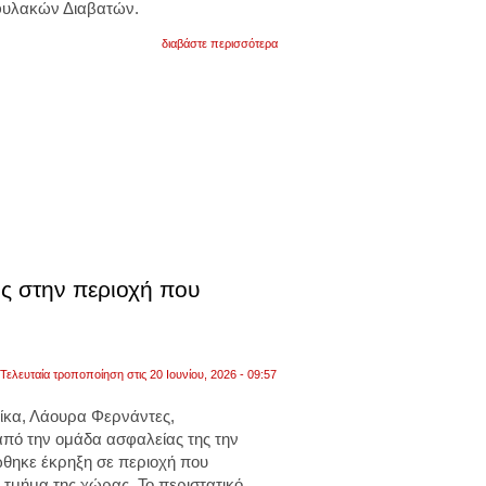
φυλακών Διαβατών.
για
διαβάστε περισσότερα
θεσσαλονίκη:
έκρηξη
μολότοφ
κοντά
σε
σπίτι
στις
συκιές.
δεν
υπήρξαν
ζημιές
ή
τραυματισμοί.
βίντεο
ς στην περιοχή που
Τελευταία τροποποίηση στις 20 Ιουνίου, 2026 - 09:57
ίκα, Λάουρα Φερνάντες,
πό την ομάδα ασφαλείας της την
θηκε έκρηξη σε περιοχή που
 τμήμα της χώρας. Το περιστατικό