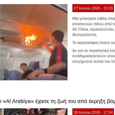
27
Ιουνίου
2026
- 15:39
Μία μπαταρία λιθίου έπι
αποσκευών πάνω από το 
Air China, προκαλώντας
δευτερόλεπτα.
Το αεροσκάφος έκανε α
Αν και το περιστατικό έ
αναδημοσιεύεται εκ νέου
ατυχήμτατα αυτού του τ
 «Al Arabiya» έχασε τη ζωή του από έκρηξη βό
26
Ιουνίου
2026
- 17:54