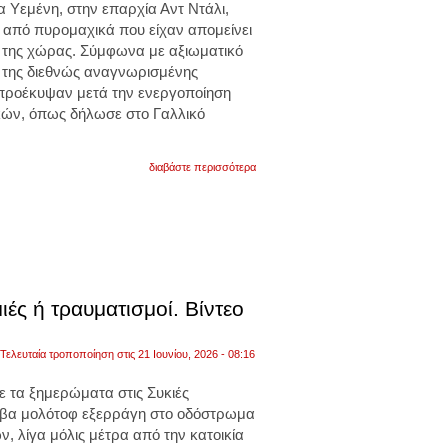
α Υεμένη, στην επαρχία Αντ Ντάλι,
 από πυρομαχικά που είχαν απομείνει
 της χώρας. Σύμφωνα με αξιωματικό
της διεθνώς αναγνωρισμένης
προέκυψαν μετά την ενεργοποίηση
κών, όπως δήλωσε στο Γαλλικό
για
διαβάστε περισσότερα
τραγωδία
στην
υεμένη:
τέσσερα
νεκρά
παιδιά
από
έκρηξη
παλαιών
ές ή τραυματισμοί. Βίντεο
πυρομαχικών
Τελευταία τροποποίηση στις 21 Ιουνίου, 2026 - 08:16
 τα ξημερώματα στις
Συκιές
βα μολότοφ
εξερράγη στο οδόστρωμα
 λίγα μόλις μέτρα από την κατοικία