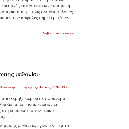
ου οι αρχές καταγράφουν εκτεταμένη
αστηριότητα, με τους σωματοφύλακές
ευσμένα σε ασφαλές σημείο μετά τον
για
διαβάστε περισσότερα
κόστα
ρίκα:
η
πρόεδρος
της
χώρας
απομακρύνθηκε
εκτάκτως
λόγω
ρωσης μεθανίου
έκρηξης
στην
περιοχή
ελευταία τροποποίηση στις 6 Ιουνίου, 2026 - 13:42
που
βρισκόταν.
βίντεο
 από έκρηξη αερίου σε παράνομο
λομβία, όπως ανακοίνωσαν οι
 στη δημοσιότητα τον τελικό
ας.
έντρωσης μεθανίου, έγινε την Πέμπτη