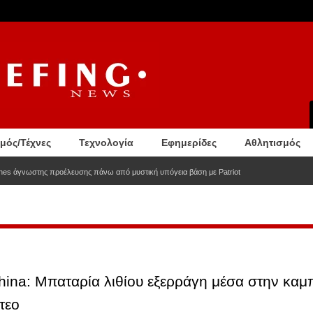
σμός/Τέχνες
Τεχνολογία
Εφημερίδες
Αθλητισμός
nes άγνωστης προέλευσης πάνω από μυστική υπόγεια βάση με Patriot
China: Μπαταρία λιθίου εξερράγη μέσα στην καμ
τεο