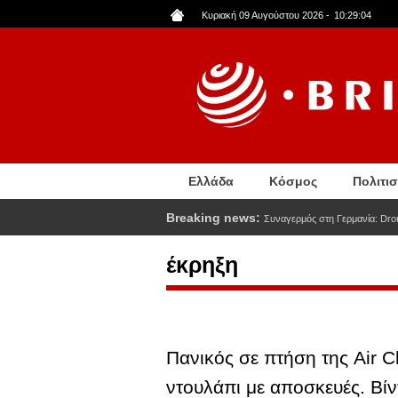
Παράκαμψη
Κυριακή 09 Αυγούστου 2026
-
10:29:05
προς
το
κυρίως
περιεχόμενο
Ελλάδα
Κόσμος
Πολιτι
Breaking news:
Συναγερμός στη Γερμανία: Dro
έκρηξη
Πανικός σε πτήση της Air 
ντουλάπι με αποσκευές. Βίν