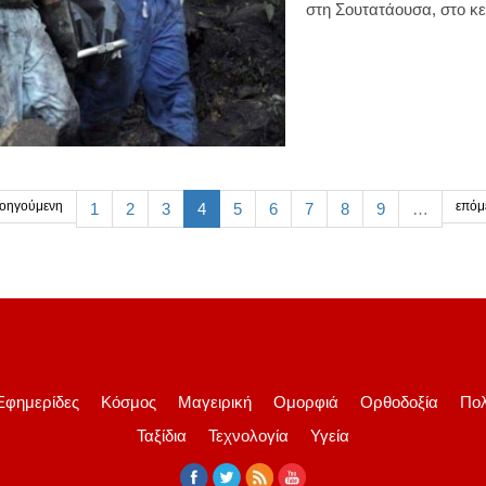
στη Σουτατάουσα, στο κε
οηγούμενη
επόμ
1
2
3
4
5
6
7
8
9
…
Εφημερίδες
Κόσμος
Μαγειρική
Ομορφιά
Ορθοδοξία
Πολ
Ταξίδια
Τεχνολογία
Υγεία