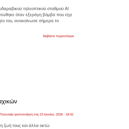
έπιασε
υδαραβικού τηλεοπτικού σταθμού Al
φωτιά
ντουλάπι
οτώθηκε όταν εξεράγη βόμβα που είχε
με
ητο του, ανακοίνωσε σήμερα το
αποσκευές.
βίντεο
για
διαβάστε περισσότερα
υεμένη:
δημοσιογράφος
του
«al
arabiya»
έχασε
τη
ζωή
του
από
έκρηξη
βόμβας
στο
αυτοκίνητό
του
αχικών
Τελευταία τροποποίηση στις 23 Ιουνίου, 2026 - 18:42
η ζωή τους και άλλα οκτώ