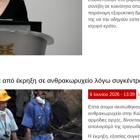
συνέβη σε κοινότητα όπ
παράνομη εξορυκτική δρ
της να την οδηγούν εσπ
ισχυρό κρότο.
τά από έκρηξη σε ανθρακωρυχείο λόγω συγκέντ
6
Ιουνίου
2026
- 13:39
Τ
Επτά άτομα σκοτώθηκαν
ανθρακωρυχείο στην Κο
αρμόδιες αρχές, δίνοντας
απολογισμό της τραγωδί
Η έκρηξη, εξαιτίας συγκ