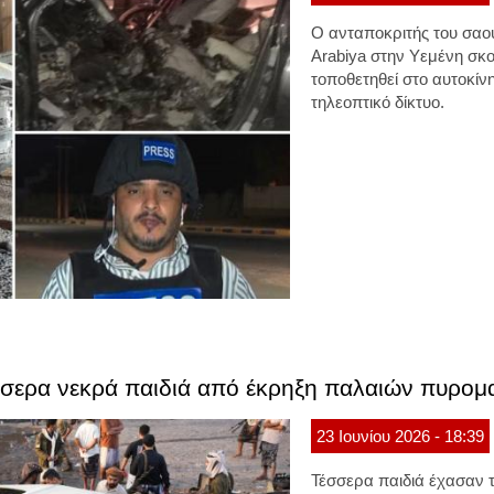
Ο ανταποκριτής του σαο
Arabiya στην Υεμένη σκ
τοποθετηθεί στο αυτοκίν
τηλεοπτικό δίκτυο.
σσερα νεκρά παιδιά από έκρηξη παλαιών πυρομ
23
Ιουνίου
2026
- 18:39
Τέσσερα παιδιά έχασαν τ