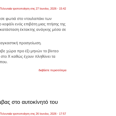
Τελευταία τροποποίηση στις 27 Ιουνίου, 2026 - 15:42
ασε φωτιά στο ντουλαπάκι των
κεφάλι ενός επιβάτη μιας πτήσης της
 κατάσταση έκτακτης ανάγκης μέσα σε
ναγκαστική προσγείωση.
λαβε χώρα προ έξι μηνών το βίντεο
 στο Χ καθώς έχουν πληθύνει τα
ύπου.
για
διαβάστε περισσότερα
πανικός
σε
πτήση
της
air
china:
μπαταρία
λιθίου
μβας στο αυτοκίνητό του
εξερράγη
μέσα
στην
Τελευταία τροποποίηση στις 26 Ιουνίου, 2026 - 17:57
καμπίνα.