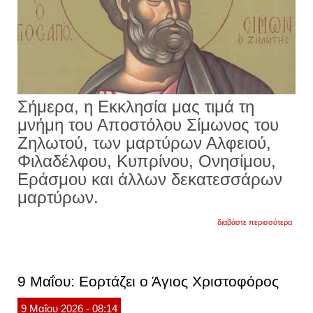
Σήμερα, η Εκκλησία μας τιμά τη
μνήμη του Αποστόλου Σίμωνος του
Ζηλωτού, των μαρτύρων Αλφειού,
Φιλαδέλφου, Κυπρίνου, Ονησίμου,
Εράσμου και άλλων δεκατεσσάρων
μαρτύρων.
για
διαβάστε περισσότερα
10
μαΐου:
εορτάζ
ο
απόστ
9 Μαΐου: Εορτάζει ο Άγιος Χριστοφόρος
σίμων
ο
ζηλωτ
9
Μαΐου
2026
- 08:14