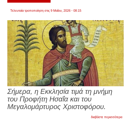
Τελευταία τροποποίηση στις 9 Μαΐου, 2026 - 08:15
Σήμερα, η Εκκλησία τιμά τη μνήμη
του Προφήτη Ησαΐα και του
Μεγαλομάρτυρος Χριστοφόρου.
για
διαβάστε περισσότερα
9
μαΐου:
εορτάζ