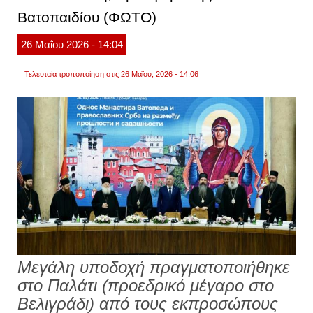
αγία
ζώνη
Βατοπαιδίου (ΦΩΤΟ)
στο
βελιγρ
26
Μαΐου
2026
- 14:04
–
έως
την
Τελευταία τροποποίηση στις 26 Μαΐου, 2026 - 14:06
1η
ιουνίο
το
προσ
(φωτο
Μεγάλη υποδοχή πραγματοποιήθηκε
στο Παλάτι (προεδρικό μέγαρο στο
Βελιγράδι) από τους εκπροσώπους