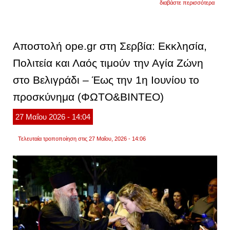
διαβάστε περισσότερα
30
μαΐου:
εορτάζ
ο
άγιος
Αποστολή ope.gr στη Σερβία: Εκκλησία,
ισαάκι
δαλμ
Πολιτεία και Λαός τιμούν την Αγία Ζώνη
ο
ομολο
στο Βελιγράδι – Έως την 1η Ιουνίου το
προσκύνημα (ΦΩΤΟ&ΒΙΝΤΕΟ)
27
Μαΐου
2026
- 14:04
Τελευταία τροποποίηση στις 27 Μαΐου, 2026 - 14:06