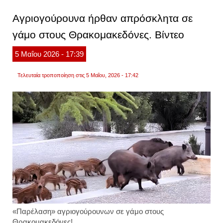
ο
άγιος
Αγριογούρουνα ήρθαν απρόσκλητα σε
χριστ
γάμο στους Θρακομακεδόνες. Βίντεο
5
Μαΐου
2026
- 17:39
Τελευταία τροποποίηση στις 5 Μαΐου, 2026 - 17:42
«Παρέλαση» αγριογούρουνων σε γάμο στους
Θρακομακεδόνες!