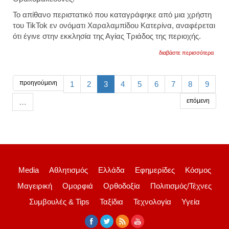
Το απίθανο περιστατικό που καταγράφηκε
από μια χρήστη
του TikTok εν ονόματι Χαραλαμπίδου Κατερίνα, αναφέρεται
ότι έγινε στην εκκλησία της Αγίας Τριάδος της περιοχής.
για
διαβάστε περισσότερα
αγριο
ήρθαν
απρό
σε
προηγούμενη
1
2
3
4
5
6
7
8
9
γάμο
στους
επόμενη
…
θρακο
βίντεο
Media
Αθλητισμός
Ελλάδα
Εφημερίδες
Κόσμος
Μαγειρική
Ομορφιά
Ορθοδοξία
Πολιτισμός/Τέχνες
Συμβουλές & Tips
Ταξίδια
Τεχνολογία
Υγεία