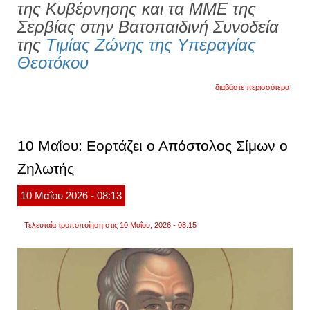
της Κυβέρνησης και τα ΜΜΕ της
Σερβίας στην Βατοπαιδινή Συνοδεία
της
Τιμίας Ζώνης της Υπεραγίας
Θεοτόκου
για
διαβάστε περισσότερα
“παλά
της
σερβία
κράτο
και
10 Μαΐου: Εορτάζει ο Απόστολος Σίμων ο
εκκλη
αναγν
Ζηλωτής
την
παγκό
πολυδ
10
Μαΐου
2026
- 08:13
προσ
της
ι.
Τελευταία τροποποίηση στις 10 Μαΐου, 2026 - 08:15
μ.μ.
βατοπ
(φωτο