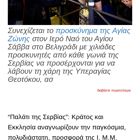
Συνεχίζεται το
προσκύνημα της Αγίας
Ζώνης
στον Ιερό Ναό του Αγίου
Σάββα στο Βελιγράδι με χιλιάδες
προσκυνητές από κάθε γωνιά της
Σερβίας να προσέρχονται για να
λάβουν τη χάρη της Υπεραγίας
Θεοτόκου, ασ
για
διαβάστε περισσότερα
αποσ
ope.g
στη
σερβία
εκκλη
“Παλάτι της Σερβίας”: Κράτος και
πολιτε
και
Εκκλησία αναγνωρίζουν την παγκόσμια,
λαός
τιμούν
πολυδιάστατη, προσφορά της Ι. Μ.Μ.
την