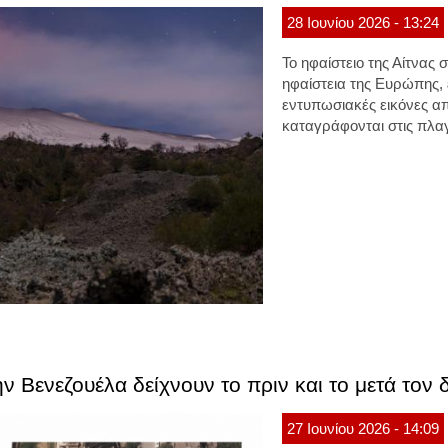
28
Ιουνίου
2026
- 13:24
Το ηφαίστειο της Αίτνας 
ηφαίστεια της Ευρώπης,
εντυπωσιακές εικόνες α
καταγράφονται στις πλαγ
ν Βενεζουέλα δείχνουν το πριν και το μετά τον 
27
Ιουνίου
2026
- 14:09