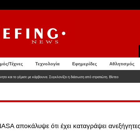
σμός/Τέχνες
Τεχνολογία
Εφημερίδες
Αθλητισμός
νητο και το γέμισε με κάρβουνα. Συγκλονίζει η διάσωση από στρατιώτη. Βίντεο
ASA αποκάλυψε ότι έχει καταγράψει ανεξήγητες