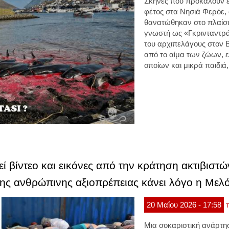
Σκηνές που προκαλούν έ
φέτος στα Νησιά Φερόε,
θανατώθηκαν στο πλαίσι
γνωστή ως «Γκρινταντράπ
του αρχιπελάγους στον 
από το αίμα των ζώων, 
οποίων και μικρά παιδιά
 βίντεο και εικόνες από την κράτηση ακτιβιστώ
ης ανθρώπινης αξιοπρέπειας κάνει λόγο η Μελό
20
Μαΐου
2026
- 17:58
Τ
Μια σοκαριστική ανάρτη