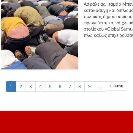
Ασφάλειας, Ιταμάρ Μπεν-
κατακραυγή και διπλωμα
πολιτικός δημοσιοποίησε 
ειρωνεύεται και να χλευ
στολίσκου «Global Sumud 
πλω καθώς επιχειρούσαν
επόμενη
1
2
3
4
5
6
7
8
9
…