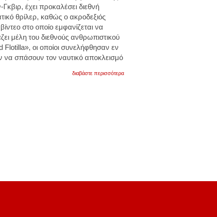
Γκβιρ, έχει προκαλέσει διεθνή
τικό θρίλερ, καθώς ο ακροδεξιός
βίντεο στο οποίο εμφανίζεται να
άζει μέλη του διεθνούς ανθρωπιστικού
Flotilla», οι οποίοι συνελήφθησαν εν
 να σπάσουν τον ναυτικό αποκλεισμό
για
διαβάστε περισσότερα
διεθνή
κατακραυγή
προκαλεί
βίντεο
και
εικόνες
από
την
κράτηση
ακτιβιστών
του
στολίσκου
για
τη
γάζα.
για
πλήρη
κατάλυση
της
ανθρώπινης