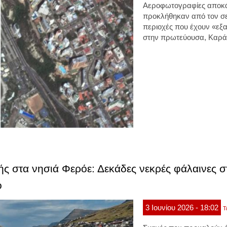
Αεροφωτογραφίες αποκάλ
προκλήθηκαν από τον
σε
περιοχές που έχουν «εξα
στην πρωτεύουσα,
Καρά
ής στα νησιά Φερόε: Δεκάδες νεκρές φάλαινες σ
ο
3
Ιουνίου
2026
- 18:02
Τ