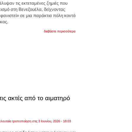
υψαν τις εκτεταμένες ζημιές που
ισμό στη Βενεζουέλα,
δείχνοντας
φανιστεί» σε μια παράκτια πόλη κοντά
κας.
για
διαβάστε περισσότερα
σεισμοί
στη
βενεζουέλα:
δορυφορικές
εικόνες
αποκαλύπτουν
το
μέγέθος
των
καταστροφών.
ολόκληρα
τετράγωνα
έχουν
ισοπεδωθεί.
φωτογραφίες
τις ακτές από το αιματηρό
ελευταία τροποποίηση στις 3 Ιουνίου, 2026 - 18:03