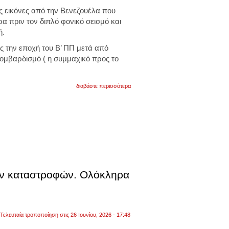
βίντεο
ς εικόνες από την Βενεζουέλα που
α πριν τον διπλό φονικό σεισμό και
ή.
ς την εποχή του Β’ ΠΠ μετά από
ομβαρδισμό ( η συμμαχικό προς το
για
διαβάστε περισσότερα
δορυφορικές
εικόνες
από
την
βενεζουέλα
δείχνουν
το
πριν
και
το
μετά
των καταστροφών. Ολόκληρα
τον
διπλό
φονικό
σεισμό.
βίντεο
Τελευταία τροποποίηση στις 26 Ιουνίου, 2026 - 17:48