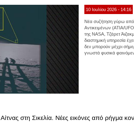
10
Ιουλίου
2026
- 14:16
Νέα συζήτηση γύρω από
Αντικειμένων (ΑΤΙΑ/UFO
της NASA, Τζάρετ Άιζακμ
διαστημική υπηρεσία έχε
δεν μπορούν μέχρι σήμε
γνωστά φυσικά φαινόμε
 Αίτνας στη Σικελία. Νέες εικόνες από ρήγμα κο