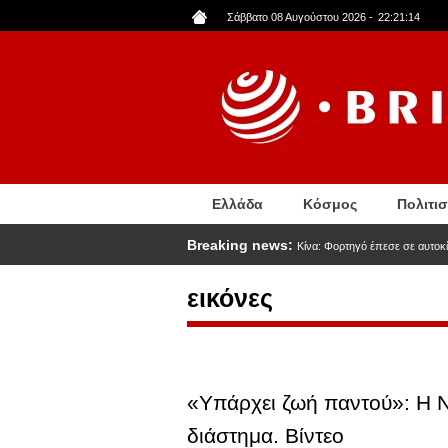
Παράκαμψη
Σάββατο 08 Αυγούστου 2026
-
22:21:15
προς
το
κυρίως
περιεχόμενο
Ελλάδα
Κόσμος
Πολιτι
Breaking news:
Κίνα: Φορτηγό έπεσε σε αυτοκί
εικόνες
«Υπάρχει ζωή παντού»: Η N
διάστημα. Βίντεο