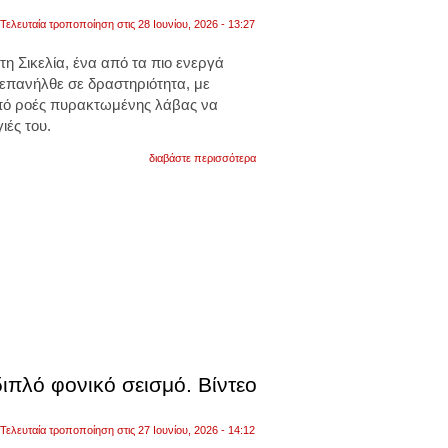
Τελευταία τροποποίηση στις 28 Ιουνίου, 2026 - 13:27
στη Σικελία, ένα από τα πιο ενεργά
 επανήλθε σε δραστηριότητα, με
πό ροές πυρακτωμένης λάβας να
ιές του.
για
διαβάστε περισσότερα
δραστήριο
το
ηφαίστειο
της
αίτνας
στη
σικελία.
νέες
εικόνες
από
ρήγμα
κοντά
στην
κορυφή
με
διπλό φονικό σεισμό. Βίντεο
τη
λάβα
να
Τελευταία τροποποίηση στις 27 Ιουνίου, 2026 - 14:12
ρέει.