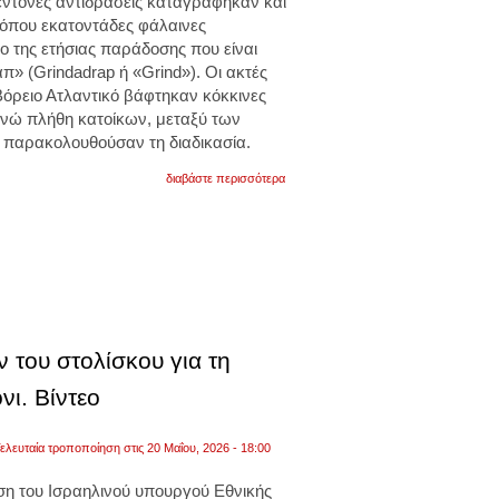
ντονες αντιδράσεις καταγράφηκαν και
 όπου εκατοντάδες φάλαινες
ο της ετήσιας παράδοσης που είναι
» (Grindadrap ή «Grind»). Οι ακτές
Βόρειο Ατλαντικό βάφτηκαν κόκκινες
ενώ πλήθη κατοίκων, μεταξύ των
, παρακολουθούσαν τη διαδικασία.
για
διαβάστε περισσότερα
σοκαριστικές
εικόνες
ντροπής
στα
νησιά
φερόε:
δεκάδες
νεκρές
φάλαινες
στις
ν του στολίσκου για τη
ακτές
από
το
νι. Βίντεο
αιματηρό
παραδοσιακό
κυνήγι.
ελευταία τροποποίηση στις 20 Μαΐου, 2026 - 18:00
βίντεο
ση του Ισραηλινού υπουργού Εθνικής