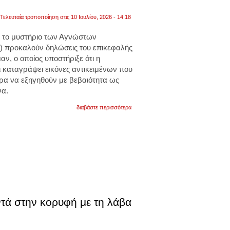
Τελευταία τροποποίηση στις 10 Ιουλίου, 2026 - 14:18
 το μυστήριο των Αγνώστων
) προκαλούν δηλώσεις του επικεφαλής
αν, ο οποίος υποστήριξε ότι η
ι καταγράψει εικόνες αντικειμένων που
ρα να εξηγηθούν με βεβαιότητα ως
να.
για
διαβάστε περισσότερα
«υπάρχει
ζωή
παντού»:
η
nasa
αποκάλυψε
ότι
έχει
καταγράψει
ανεξήγητες
εικόνες
με
ντά στην κορυφή με τη λάβα
ufo
στο
διάστημα.
βίντεο