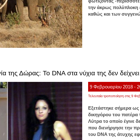
φωτίζοντας -περισσότ
την άκρως πολύπλοκη ε
καθώς και των συγγενώ
α της Δώρας: To DNA στα νύχια της δεν δείχνε
9
Φεβρουαρίου
2018
- 
Τελευταία τροποποίηση στις 9 Φεβ
Εξετάστηκε σήμερα ως 
δικηγόρου του πατέρα
Λύτρα το οποίο έγινε 
που διενήργησε την π
του DNA της άτυχης εφ