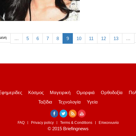
μενη
…
5
6
7
8
9
10
11
12
13
…
Εφημερίδες
Κόσμος
Μαγειρική
Ομορφιά
Ορθοδοξία
Πολ
Ταξίδια
Τεχνολογία
Υγεία
FAQ
Privacy policy
Terms & Conditions
Επικοινωνία
© 2015 Briefingnews