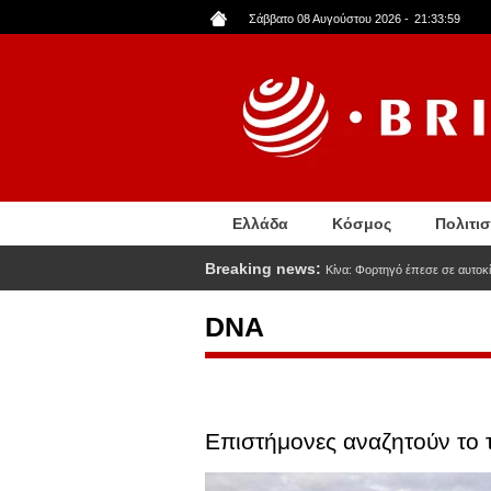
Παράκαμψη
Σάββατο 08 Αυγούστου 2026
-
21:34:00
προς
το
κυρίως
περιεχόμενο
Ελλάδα
Κόσμος
Πολιτι
Breaking news:
Κίνα: Φορτηγό έπεσε σε αυτοκί
DNA
Επιστήμονες αναζητούν το 