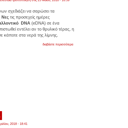
ελευταία τροποποίηση στις 23 Μαΐου, 2018 - 16:39
νων σχεδιάζει να σαρώσει τα
 Νες
τις προσεχείς ημέρες
αλλοντικό
DNA
(eDNA) σε ένα
ιστωθεί εντέλει αν το θρυλικό τέρας, η
σε κάποτε στα νερά της λίμνης.
για
διαβάστε περισσότερα
επιστήμονες
αναζητούν
το
τέρας
του
λοχ
νες
με
περιβαλλοντικό
dna
1
ριλίου, 2018 - 18:41