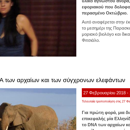
υλικό άγνωστου άνδρα,
εφοριακού που δολοφο
περασμένο Οκτώβριο.
Αυτό αναφέρεται στην έ
το μεσημέρι της Παρασκε
μοριακό βιολόγο και δι
Φιτσιάλο.
NA των αρχαίων και των σύγχρονων ελεφάντων
27
Φεβρουαρίου
2018
-
Τελευταία τροποποίηση στις 27 Φε
Για πρώτη φορά, μια δι
επικεφαλής μία Ελληνί
το DNA των αρχαίων κ