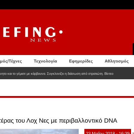
σμός/Τέχνες
Τεχνολογία
Εφημερίδες
Αθλητισμός
νητο και το γέμισε με κάρβουνα. Συγκλονίζει η διάσωση από στρατιώτη. Βίντεο
τέρας του Λοχ Νες με περιβαλλοντικό DNA
23
Μαΐου
2018
- 16:39