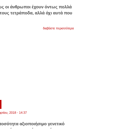
ς οι άνθρωποι έχουν όντως πολλά
 τους τετράποδα, αλλά όχι αυτά που
για
διαβάστε περισσότερα
πράγματι
μοιάζουμε
με
τους
σκύλους
μας
αλλά
όχι
όπως
νομίζετε!
7
ρτίου, 2018 - 14:37
ποσότητα αξιοποιήσιμο γενετικό