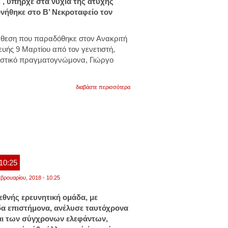
 , υπήρχε στα νύχια της άτυχης
νήθηκε στο Β’ Νεκροταφείο τον
κθεση που παραδόθηκε στον Ανακριτή
υής 9 Μαρτίου από τον γενετιστή,
καστικό πραγματογνώμονα, Γιώργο
για
διαβάστε περισσότερα
υπόθεση
δώρας
ζέμπερη:
νέες
αποκαλύψεις!!
 10:25
βρουαρίου, 2018 - 10:25
εθνής ερευνητική ομάδα, με
δα επιστήμονα, ανέλυσε ταυτόχρονα
αι των σύγχρονων ελεφάντων,