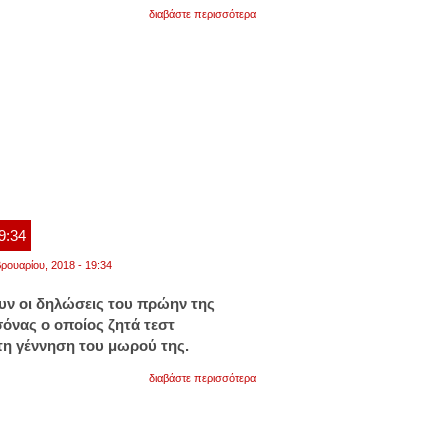
για
διαβάστε περισσότερα
νέα
ανατροπή
στη
δολοφονία
της
δώρας:
to
dna
στα
νύχια
της
δεν
δείχνει
τον
19:34
δολοφόνο
ρουαρίου, 2018 - 19:34
υν οι δηλώσεις του πρώην της
όνας ο οποίος ζητά τεστ
 τη γέννηση του μωρού της.
για
διαβάστε περισσότερα
ο
tyga
ζητάει
τεστ
dna