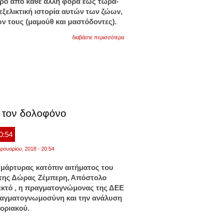
ερο από κάθε άλλη φορά έως τώρα-
ξελικτική ιστορία αυτών των ζώων,
ν τους (μαμούθ και μαστόδοντες).
για
διαβάστε περισσότερα
ελληνίδα
έριξε
φως
στο
dna
των
αρχαίων
και
των
σύγχρονων
ι τον δολοφόνο
ελεφάντων
20:54
ρουαρίου, 2018 - 20:54
μάρτυρας κατόπιν αιτήματος του
 της Δώρας Ζέμπερη, Απόστολο
δεκτό , η πραγματογνώμονας της ΔΕΕ
ραγματογνωμοσύνη και την ανάλυση
οριακού.