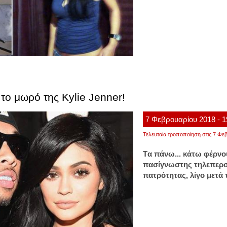
 το μωρό της Kylie Jenner!
7
Φεβρουαρίου
2018
- 
Τελευταία τροποποίηση στις 7 Φεβ
Tα πάνω... κάτω φέρνο
πασίγνωστης τηλεπερσ
πατρότητας, λίγο μετά