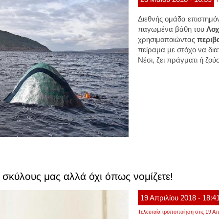
Τ
Διεθνής ομάδα επιστημό
παγωμένα βάθη του
Λοχ
χρησιμοποιώντας
περιβ
πείραμα με στόχο να διαπ
Νέσι, ζει πράγματι ή ζού
 σκύλους μας αλλά όχι όπως νομίζετε!
19
Απριλίου
2018
- 18:4
Τελευταία τροποποίηση στις 19 Απ