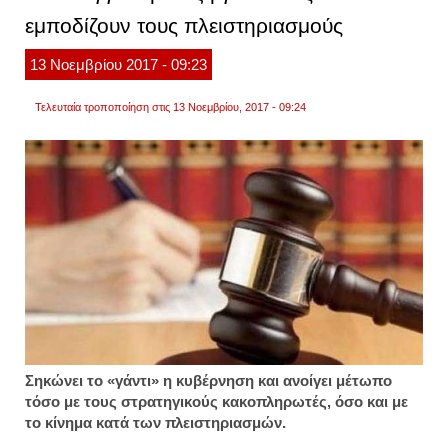
μηνύμ
εμποδίζουν τους πλειστηριασμούς
13
Νοεμβρίου
2017
- 09:23
Τελευταία τροποποίηση στις 13 Νοεμβρίου, 2017 - 09:24
Σηκώνει το «γάντι» η κυβέρνηση και ανοίγει μέτωπο
τόσο με τους στρατηγικούς κακοπληρωτές, όσο και με
το κίνημα κατά των πλειστηριασμών.