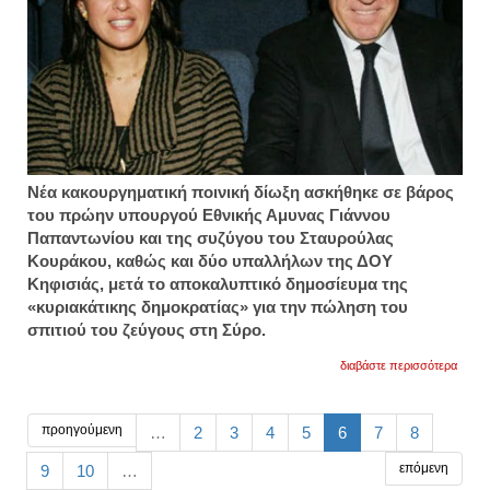
Νέα κακουργηματική ποινική δίωξη ασκήθηκε σε βάρος
του πρώην υπουργού Εθνικής Αμυνας Γιάννου
Παπαντωνίου και της συζύγου του Σταυρούλας
Κουράκου, καθώς και δύο υπαλλήλων της ΔΟΥ
Κηφισιάς, μετά το αποκαλυπτικό δημοσίευμα της
«κυριακάτικης δημοκρατίας» για την πώληση του
σπιτιού του ζεύγους στη Σύρο.
για
διαβάστε περισσότερα
νέα
ποινι
δίωξη
στο
προηγούμενη
…
2
3
4
5
6
7
8
ζεύγο
παπα
επόμενη
9
10
…