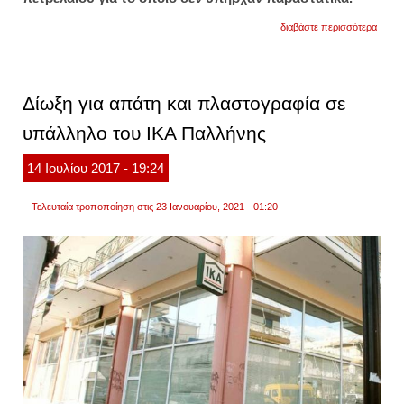
για
διαβάστε περισσότερα
δίωξη
για...
πλημ
στους
λαθρέ
Δίωξη για απάτη και πλαστογραφία σε
καυσί
υπάλληλο του ΙΚΑ Παλλήνης
14
Ιουλίου
2017
- 19:24
Τελευταία τροποποίηση στις 23 Ιανουαρίου, 2021 - 01:20