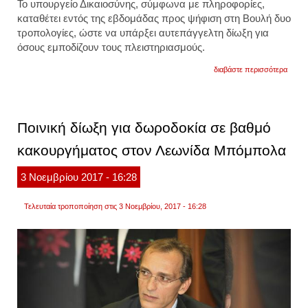
Το υπουργείο Δικαιοσύνης, σύμφωνα με πληροφορίες,
καταθέτει εντός της εβδομάδας προς ψήφιση στη Βουλή δυο
τροπολογίες, ώστε να υπάρξει αυτεπάγγελτη δίωξη για
όσους εμποδίζουν τους πλειστηριασμούς.
για
διαβάστε περισσότερα
αυτεπ
δίωξη
για
όσους
εμποδ
Ποινική δίωξη για δωροδοκία σε βαθμό
τους
πλεισ
κακουργήματος στον Λεωνίδα Μπόμπολα
3
Νοεμβρίου
2017
- 16:28
Τελευταία τροποποίηση στις 3 Νοεμβρίου, 2017 - 16:28