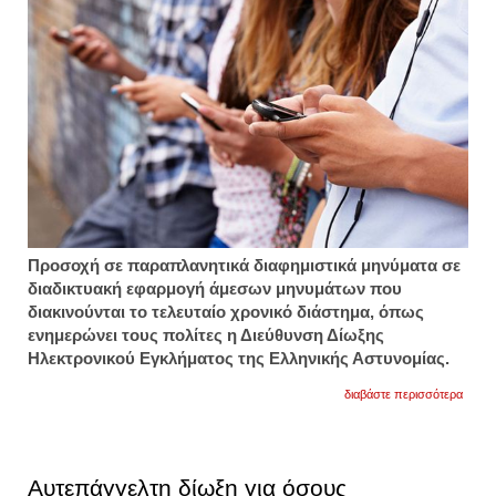
Προσοχή σε παραπλανητικά διαφημιστικά μηνύματα σε
διαδικτυακή εφαρμογή άμεσων μηνυμάτων που
διακινούνται το τελευταίο χρονικό διάστημα, όπως
ενημερώνει τους πολίτες η Διεύθυνση Δίωξης
Ηλεκτρονικού Εγκλήματος της Ελληνικής Αστυνομίας.
για
διαβάστε περισσότερα
προσ
σε
απάτη
με
παραπ
Αυτεπάγγελτη δίωξη για όσους
διαφημ