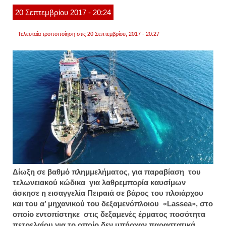
μπόμ
20
Σεπτεμβρίου
2017
- 20:24
Τελευταία τροποποίηση στις 20 Σεπτεμβρίου, 2017 - 20:27
Δίωξη σε βαθμό πλημμελήματος, για παραβίαση του
τελωνειακού κώδικα για λαθρεμπορία καυσίμων
άσκησε η εισαγγελία Πειραιά σε βάρος του πλοιάρχου
και του α’ μηχανικού του δεξαμενόπλοιου «Lassea», στο
οποίο εντοπίστηκε στις δεξαμενές έρματος ποσότητα
πετρελαίου για το οποίο δεν υπήρχαν παραστατικά.