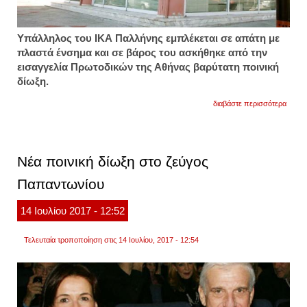
Υπάλληλος του ΙΚΑ Παλλήνης εμπλέκεται σε απάτη με
πλαστά ένσημα και σε βάρος του ασκήθηκε από την
εισαγγελία Πρωτοδικών της Αθήνας βαρύτατη ποινική
δίωξη.
για
διαβάστε περισσότερα
δίωξη
για
απάτη
και
πλαστ
Νέα ποινική δίωξη στο ζεύγος
σε
υπάλ
Παπαντωνίου
του
ικα
παλλ
14
Ιουλίου
2017
- 12:52
Τελευταία τροποποίηση στις 14 Ιουλίου, 2017 - 12:54