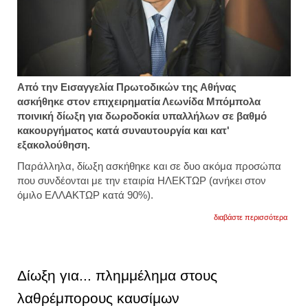
Από την Eισαγγελία Πρωτοδικών της Αθήνας
ασκήθηκε στον επιχειρηματία Λεωνίδα Μπόμπολα
ποινική δίωξη για δωροδοκία υπαλλήλων σε βαθμό
κακουργήματος κατά συναυτουργία και κατ'
εξακολούθηση.
Παράλληλα, δίωξη ασκήθηκε και σε δυο ακόμα προσώπα
που συνδέονται με την εταιρία ΗΛΕΚΤΩΡ (ανήκει στον
όμιλο ΕΛΛΑΚΤΩΡ κατά 90%).
για
διαβάστε περισσότερα
ποινι
δίωξη
για
δωροδ
σε
Δίωξη για... πλημμέλημα στους
βαθμό
κακου
λαθρέμπορους καυσίμων
στον
λεωνί