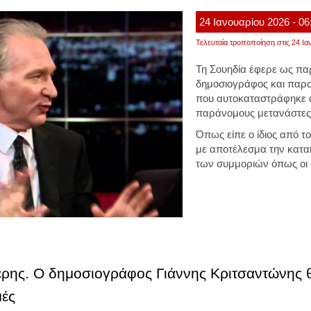
24
Ιανουαρίου
2026
- 06
Τελευταία τροποποίηση στις 24 Ια
Τη Σουηδία έφερε ως πα
δημοσιογράφος και παρ
που αυτοκαταστράφηκε α
παράνομους μετανάστες
Όπως είπε ο ίδιος από το
με αποτέλεσμα την κατα
των συμμοριών όπως οι
ης. Ο δημοσιογράφος Γιάννης Κριτσαντώνης θυ
μές