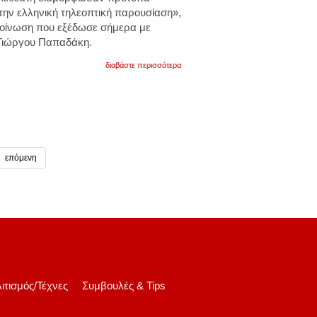
την ελληνική τηλεοπτική παρουσίαση»,
κοίνωση που εξέδωσε σήμερα με
 Γιώργου Παπαδάκη.
για
διαβάστε περισσότερα
η
εσηεα
αποχαιρετά
τον
γιώργο
παπαδάκη.
η
ανακοίνωσή
της
επόμενη
ιτισμός/Τέχνες
Συμβουλές & Tips