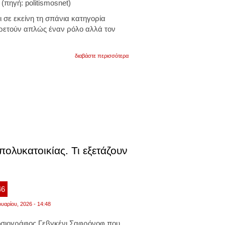
(πηγή: politismosnet)
ι σε εκείνη τη σπάνια κατηγορία
ετούν απλώς έναν ρόλο αλλά τον
για
διαβάστε περισσότερα
μαρία
γιαχνάκη:
ταξίδι
μιας
ημέρας
σε
80
κόσμους
λυκατοικίας. Τι εξετάζουν
46
ουαρίου, 2026 - 14:48
σιογράφος Γεβγκένι Σαφρόνοφ που