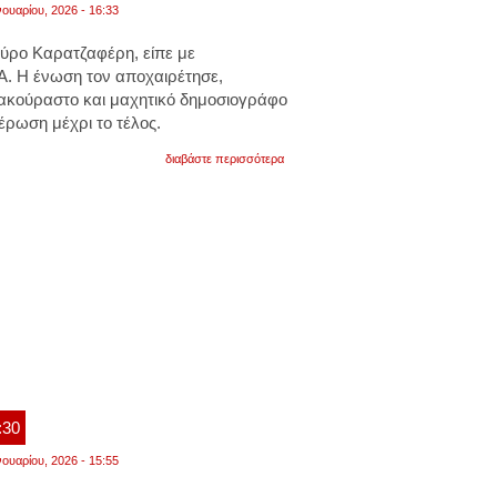
νουαρίου, 2026 - 16:33
Σπύρο Καρατζαφέρη, είπε με
. Η ένωση τον αποχαιρέτησε,
 ακούραστο και μαχητικό δημοσιογράφο
έρωση μέχρι το τέλος.
για
διαβάστε περισσότερα
«μαχητικός
και
ακούραστος
δημοσιογράφος»:
η
εσηεα
αποχαιρετά
τον
σπύρο
καρατζαφέρη
:30
νουαρίου, 2026 - 15:55