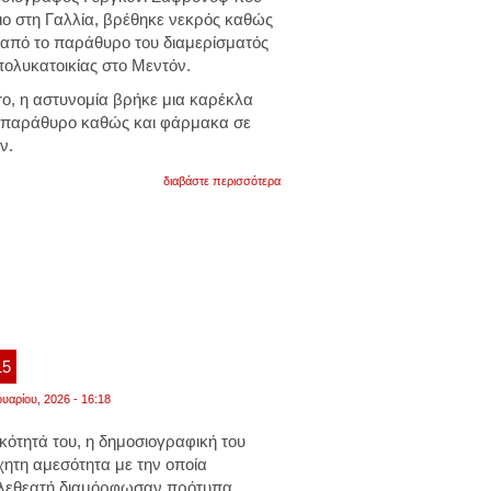
ιο στη Γαλλία, βρέθηκε νεκρός καθώς
 από το παράθυρο του διαμερίσματός
πολυκατοικίας στο Μεντόν.
ro,
η αστυνομία βρήκε μια καρέκλα
ο παράθυρο καθώς και φάρμακα σε
ν.
για
διαβάστε περισσότερα
γαλλία:
ρώσος
δημοσιογράφος
αυτοκτόνησε
πηδώντας
από
τον
7ο
όροφο
πολυκατοικίας.
τι
15
εξετάζουν
οι
ουαρίου, 2026 - 16:18
αρχές.
φωτογραφία
ότητά του, η δημοσιογραφική του
χητη αμεσότητα με την οποία
τηλεθεατή διαμόρφωσαν πρότυπα