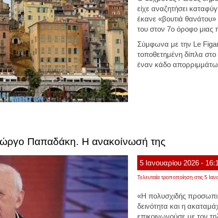
είχε αναζητήσει καταφύγ
έκανε «βουτιά θανάτου»
του στον 7ο όροφο μιας 
Σύμφωνα με την Le Figa
τοποθετημένη δίπλα στ
έναν κάδο απορριμμάτω
ιώργο Παπαδάκη. Η ανακοίνωσή της
5
Ιανουαρίου
2026
- 16:
Τελευταία τροποποίηση στις 5 Ιαν
«Η πολυσχιδής προσωπικ
δεινότητα και η ακαταμά
επικοινωνούσε με τον 