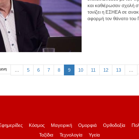
και καθιέρωσαν σχολή σ
τονίζει η ΕΣΗΕΑ σε ανα
αφορμή τον θάνατο του
μενη
…
5
6
7
8
9
10
11
12
13
…
Εφημερίδες
Κόσμος
Μαγειρική
Ομορφιά
Ορθοδοξία
Πολ
Ταξίδια
Τεχνολογία
Υγεία