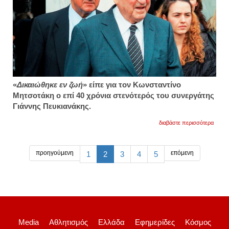
«
Δικαιώθηκε εν ζωή
» είπε για τον Κωνσταντίνο
Μητσοτάκη ο επί 40 χρόνια στενότερός του συνεργάτης
Γιάννης Πευκιανάκης.
για
διαβάστε περισσότερα
γιάνν
πευκι
για
τον
προηγούμενη
επόμενη
1
2
3
4
5
κωνστ
μητσο
δικαι
εν
ζωή
Media
Αθλητισμός
Ελλάδα
Εφημερίδες
Κόσμος