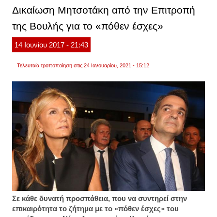
για
Δικαίωση Μητσοτάκη από την Επιτροπή
13ο,
14ο
της Βουλής για το «πόθεν έσχες»
μισθό
14
Ιουνίου
2017
- 21:43
Τελευταία τροποποίηση στις 24 Ιανουαρίου, 2021 - 15:12
Σε κάθε δυνατή προσπάθεια, που να συντηρεί στην
επικαιρότητα το ζήτημα με το «πόθεν έσχες» του