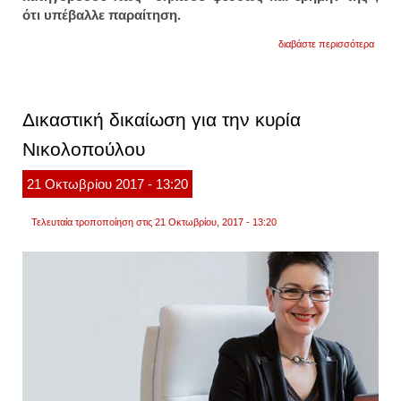
ότι υπέβαλλε παραίτηση.
για
διαβάστε περισσότερα
δικαί
για
την
ελεο
μελέτ
Δικαστική δικαίωση για την κυρία
στην
υπόθ
Νικολοπούλου
διαμά
με
τον
21
Οκτωβρίου
2017
- 13:20
σκαϊ
Τελευταία τροποποίηση στις 21 Οκτωβρίου, 2017 - 13:20