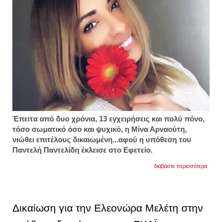
Έπειτα από δυο χρόνια, 13 εγχειρήσεις και πολύ πόνο,
τόσο σωματικό όσο και ψυχικό, η Μίνα Αρναούτη,
νιώθει επιτέλους δικαιωμένη...αφού η υπόθεση του
Παντελή Παντελίδη έκλεισε στο Εφετείο.
για
διαβάστε περισσότερα
αρναο
οι
συκοφ
που
δεχόμ
Δικαίωση για την Ελεονώρα Μελέτη στην
τόσο
καιρό