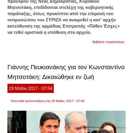
προέδρου της Νέας Δημοκρατίας, Κυριάκου
Μητσοτάκη, επιδίδονται στελέχη της κυβερνητικής
παράταξης, όπως προκύπτει από την επιμονή του
εκπροσώπου του ΣΥΡΙΖΑ να αναιρεθεί η κατ' αρχήν
κατεύθυνση της αρμόδιας Επιτροπής «Πόθεν Έσχες»
να τεθεί οριστικά η υπόθεση στο αρχείο.
για
διαβάστε περισσότερα
δικαί
μητσο
από
την
επιτρ
Γιάννης Πευκιανάκης για τον Κωνσταντίνο
της
βουλή
Μητσοτάκη: Δικαιώθηκε εν ζωή
για
το
«πόθ
29
Μαΐου
2017
- 07:54
έσχες
Τελευταία τροποποίηση στις 29 Μαΐου, 2017 - 07:54