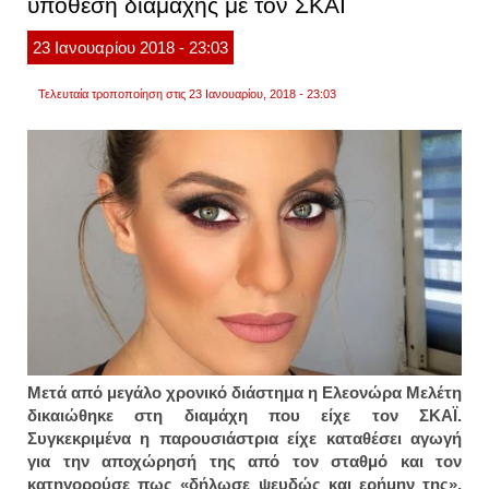
υπόθεση διαμάχης με τον ΣΚΑΪ
ήταν
άδικες
23
Ιανουαρίου
2018
- 23:03
Τελευταία τροποποίηση στις 23 Ιανουαρίου, 2018 - 23:03
Μετά από μεγάλο χρονικό διάστημα η Ελεονώρα Μελέτη
δικαιώθηκε στη διαμάχη που είχε τον ΣΚΑΪ.
Συγκεκριμένα η παρουσιάστρια είχε καταθέσει αγωγή
για την αποχώρησή της από τον σταθμό και τον
κατηγορούσε πως «δήλωσε ψευδώς και ερήμην της»,