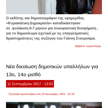
Ο εκδότης και δημοσιογράφοι της εφημερίδας
«Κυριακάτικη Δημοκρατία» καταδικάστηκαν
σε φυλάκιση 6-7 μηνών για συκοφαντική δυσφήμιση ,
για το δημοσίευμα σχετικά με τις επαγγελματικές
δραστηριότητες της συζύγου του Γιάννη Στουρνάρα.
για
διαβάστε περισσότερα
δικαστ
δικαί
για
την
κυρία
Νέα δικαίωση δημοτικών υπαλλήλων για
νικολ
13ο, 14ο μισθό
11
Σεπτεμβρίου
2017
- 13:53
Τελευταία τροποποίηση στις 23 Ιανουαρίου, 2021 - 01:19