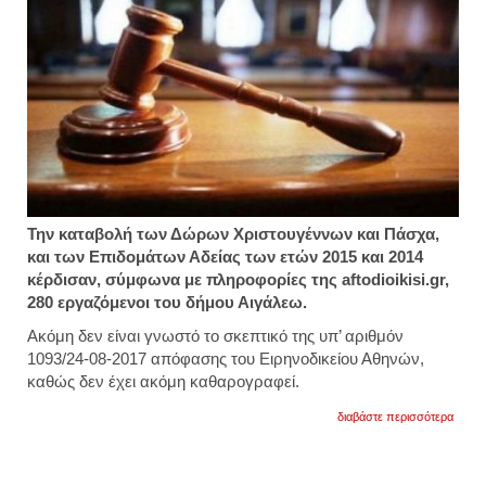
Την καταβολή των Δώρων Χριστουγέννων και Πάσχα,
και των Επιδομάτων Αδείας των ετών 2015 και 2014
κέρδισαν, σύμφωνα με πληροφορίες της aftodioikisi.gr,
280 εργαζόμενοι του δήμου Αιγάλεω.
Ακόμη δεν είναι γνωστό το σκεπτικό της υπ’ αριθμόν
1093/24-08-2017 απόφασης του Ειρηνοδικείου Αθηνών,
καθώς δεν έχει ακόμη καθαρογραφεί.
για
διαβάστε περισσότερα
νέα
δικαί
δημοτ
υπαλ