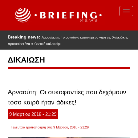
Παράκαμψη
προς
Toggl
το
navig
κυρίως
περιεχόμενο
Breaking news:
Αμμουλιανή: Το μοναδικό κατοικημένο νησί της Χαλκιδικής
προσφέρει ένα αυθεντικό καλοκαίρι
ΔΙΚΑΙΩΣΗ
Αρναούτη: Οι συκοφαντίες που δεχόμουν
τόσο καιρό ήταν άδικες!
9
Μαρτίου
2018
- 21:29
Τελευταία τροποποίηση στις 9 Μαρτίου, 2018 - 21:29