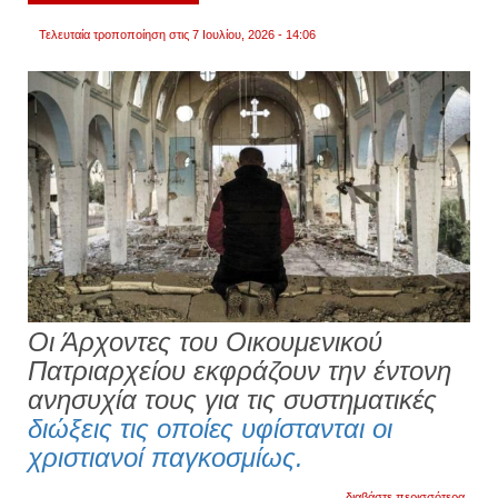
Τελευταία τροποποίηση στις 7 Ιουλίου, 2026 - 14:06
Οι Άρχοντες του Οικουμενικού
Πατριαρχείου εκφράζουν την έντονη
ανησυχία τους για τις συστηματικές
διώξεις τις οποίες υφίστανται οι
χριστιανοί παγκοσμίως.
για
διαβάστε περισσότερα