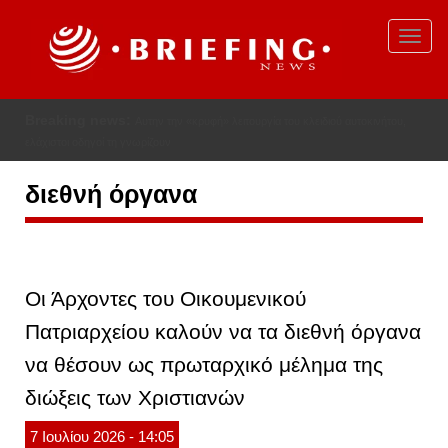
Παράκαμψη
προς
Toggl
το
navig
κυρίως
περιεχόμενο
Breaking news:
Αυτην την «κρυφή» λειτουργία του κλειδιού αυτοκινήτου,
ελάχιστοι οδηγοί τη γνωρίζουν
διεθνή όργανα
Οι Άρχοντες του Οικουμενικού
Πατριαρχείου καλούν να τα διεθνή όργανα
να θέσουν ως πρωταρχικό μέλημα της
διώξεις των Χριστιανών
7
Ιουλίου
2026
- 14:05