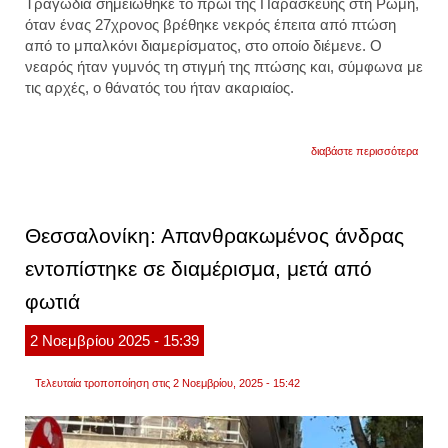
Τραγωδία σημειώθηκε το πρωί της Παρασκευής στη
Ρώμη
,
όταν ένας 27χρονος βρέθηκε νεκρός
έπειτα από πτώση
από το μπαλκόνι διαμερίσματος
, στο οποίο διέμενε. Ο
νεαρός ήταν γυμνός τη στιγμή της πτώσης και, σύμφωνα με
τις αρχές, ο θάνατός του ήταν ακαριαίος.
για
διαβάστε περισσότερα
ιταλία
-
ρώμη:
27χρο
σκοτ
Θεσσαλονίκη: Απανθρακωμένος άνδρας
από
πτώσ
εντοπίστηκε σε διαμέρισμα, μετά από
σε
διαμέρ
φωτιά
συνε
ο
25χρο
2
Νοεμβρίου
2025
- 15:39
συγκά
Τελευταία τροποποίηση στις 2 Νοεμβρίου, 2025 - 15:42