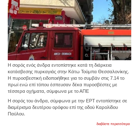
Η σορός ενός άνδρα εντοπίστηκε κατά τη διάρκεια
κατάσβεσης πυρκαγιάς στην Κάτω Τούμπα Θεσσαλονίκης.
Η πυροσβεστική ειδοποιήθηκε για το συμβάν στις 7.14 το
πρωί ενώ επί τόπου έσπευσαν δέκα πυροσβέστες με
τέσσερα οχήματα, σύμφωνα με το ΑΠΕ
Η σορός του άνδρα, σύμφωνα με την ΕΡΤ εντοπίστηκε σε
διαμέρισμα δευτέρου ορόφου επί της οδού Καρολίδου
Παύλου.
για
διαβάστε περισσότερα
θεσσα
απαν
άνδρα