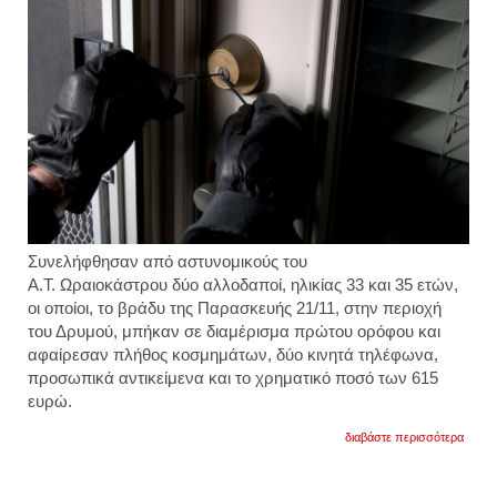
Συνελήφθησαν από αστυνομικούς του
Α.Τ. Ωραιοκάστρου δύο αλλοδαποί, ηλικίας 33 και 35 ετών,
οι οποίοι, το βράδυ της Παρασκευής 21/11, στην περιοχή
του Δρυμού, μπήκαν σε διαμέρισμα πρώτου ορόφου και
αφαίρεσαν πλήθος κοσμημάτων, δύο κινητά τηλέφωνα,
προσωπικά αντικείμενα και το χρηματικό ποσό των 615
ευρώ.
για
διαβάστε περισσότερα
ωραιό
στην
προσπ