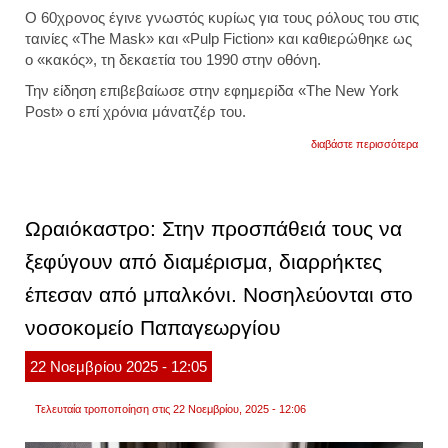
Ο 60χρονος έγινε γνωστός κυρίως για τους ρόλους του στις
ταινίες «The Mask» και «Pulp Fiction» και καθιερώθηκε ως
ο «κακός», τη δεκαετία του 1990 στην οθόνη.
Την είδηση επιβεβαίωσε στην εφημερίδα «The New York
Post» ο επί χρόνια μάνατζέρ του.
για
διαβάστε περισσότερα
έφυγε
από
τη
ζωή
ο
Ωραιόκαστρο: Στην προσπάθειά τους να
ηθοπο
πίτερ
ξεφύγουν από διαμέρισμα, διαρρήκτες
γκρίν.
βρέθη
έπεσαν από μπαλκόνι. Νοσηλεύονται στο
νεκρό
στο
διαμέ
νοσοκομείο Παπαγεωργίου
του
22
Νοεμβρίου
2025
- 12:05
Τελευταία τροποποίηση στις 22 Νοεμβρίου, 2025 - 12:06