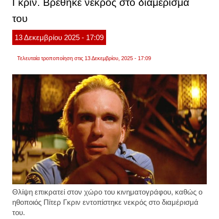
Γκρίν. Βρέθηκε νεκρός στο διαμέρισμά
σε
διαμέρ
του
φωτογ
13
Δεκεμβρίου
2025
- 17:09
Τελευταία τροποποίηση στις 13 Δεκεμβρίου, 2025 - 17:09
Θλίψη επικρατεί στον χώρο του κινηματογράφου, καθώς ο
ηθοποιός Πίτερ Γκριν εντοπίστηκε νεκρός στο διαμέρισμά
του.