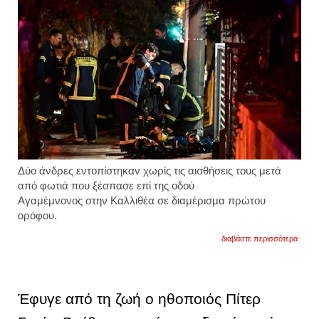
Δύο άνδρες εντοπίστηκαν χωρίς τις αισθήσεις τους μετά
από
φωτιά
που ξέσπασε επί της
οδού
Αγαμέμνονος
στην
Καλλιθέα
σε διαμέρισμα πρώτου
ορόφου.
για
διαβάστε περισσότερα
καλλι
δύο
άνδρε
νεκρο
μετά
Έφυγε από τη ζωή ο ηθοποιός Πίτερ
από
φωτιά