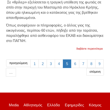
Σε «θρίλερ» εξελίσσεται η τραγική υπόθεση της φωτιάς σε
σπίτι στην περιοχή του Μασταμπά στο Ηράκλειο Κρήτης,
όπου μία ηλικιωμένη και ο κατάκοιτος γιος της βρέθηκαν
απανθρακωμένοι.
Όπως αναφέρουν οι πληροφορίες, ο άλλος γιος της
οικογένειας, περίπου 60 ετών, πήδηξε από την ταράτσα,
παραλήφθηκε από ασθενοφόρο του ΕΚΑΒ και διακομίστηκε
στο ΠΑΓΝΗ.
για
διαβάστε περισσότερα
σύμφ
με
τις
πληρο
προηγούμενη
1
2
3
4
5
6
7
8
9
ο
55χρο
επόμενη
…
γιό
της
90χρο
ήταν
κατάκ
λόγω
προβ
υγείας
Media
Αθλητισμός
Ελλάδα
Εφημερίδες
Κόσμος