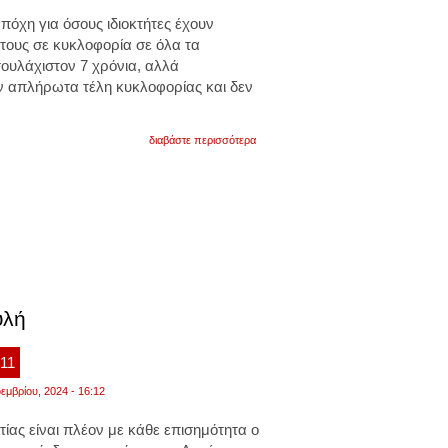
πόχη για όσους ιδιοκτήτες έχουν
τους σε κυκλοφορία σε όλα τα
υλάχιστον 7 χρόνια, αλλά
υν απλήρωτα τέλη κυκλοφορίας και δεν
για
διαβάστε περισσότερα
ξεκινά
διασταυρώσεις
η
γενική
γραμματεία
πληροφοριακών
συστημάτων
και
ψηφιακής
διακυβέρνησης
υλή
:11
εμβρίου, 2024 - 16:12
ίας είναι πλέον με κάθε επισημότητα ο