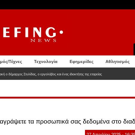
σμός/Τέχνες
Τεχνολογία
Εφημερίδες
Αθλητισμός
κή ο δήμαρχος Στυλίδας, ο εργολάβος και ένας ιδιοκτήτης της εταρείας
διαγράψετε τα προσωπικά σας δεδομένα στο διαδ
27
Απριλίου
2025
- 16:3