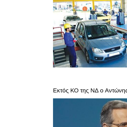
Εκτός ΚΟ της ΝΔ ο Αντώνη