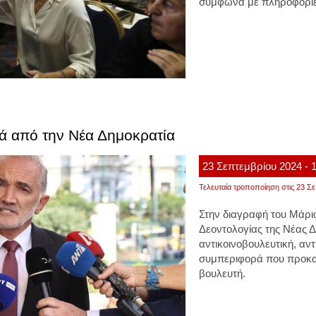
σύμφωνα με πληροφορίε
ά από την Νέα Δημοκρατία
23
Σεπτεμβρίου
2024
- 
Τελευταία τροποποίηση στις 23 Σε
Στην διαγραφή του Μάρ
Δεοντολογίας της Νέας 
αντικοινοβουλευτική, αν
συμπεριφορά που προκαλ
βουλευτή.