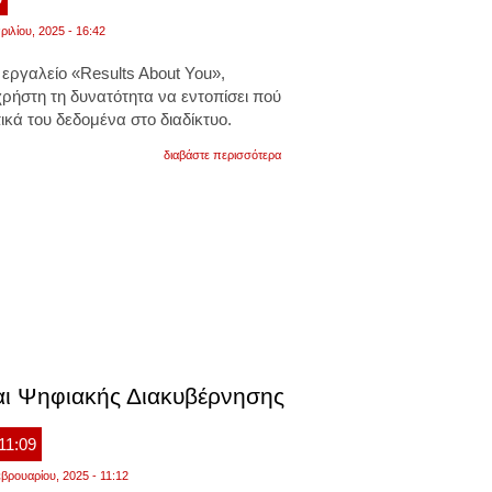
ριλίου, 2025 - 16:42
εργαλείο «Results About You»,
ρήστη τη δυνατότητα να εντοπίσει πού
κά του δεδομένα στο διαδίκτυο.
για
διαβάστε περισσότερα
πώς
να
εντοπίσετε
και
να
διαγράψετε
τα
προσωπικά
σας
δεδομένα
στο
διαδίκτυο
αι Ψηφιακής Διακυβέρνησης
 11:09
βρουαρίου, 2025 - 11:12