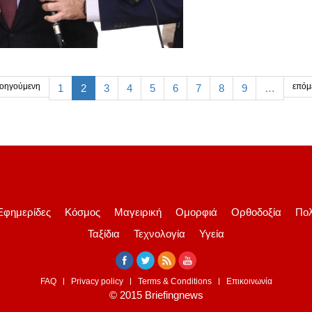
οηγούμενη
επόμ
1
2
3
4
5
6
7
8
9
…
Εφημερίδες
Κόσμος
Μαγειρική
Ομορφιά
Ορθοδοξία
Πολ
Ταξίδια
Τεχνολογία
Υγεία
FAQ
Privacy policy
Terms & Conditions
Επικοινωνία
© 2015 Briefingnews