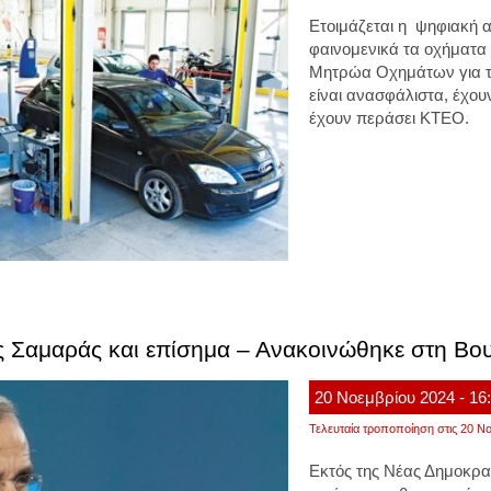
Ετοιμάζεται η ψηφιακή α
φαινομενικά τα οχήματα 
Μητρώα Οχημάτων για το
είναι ανασφάλιστα, έχο
έχουν περάσει ΚΤΕΟ.
ς Σαμαράς και επίσημα – Ανακοινώθηκε στη Βο
20
Νοεμβρίου
2024
- 16
Τελευταία τροποποίηση στις 20 Νο
Εκτός της Νέας Δημοκρατ