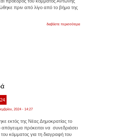
ι πρόεδρος του κόμματος Αντώνης
θηκε πριν από λίγο από το βήμα της
για
διαβάστε περισσότερα
εκτός
κο
της
νδ
ο
αντώνης
σαμαράς
και
επίσημα
–
ανακοινώθηκε
στη
βουλή
ρά
:24
εμβρίου, 2024 - 14:27
κε εκτός της Νέας Δημοκρατίας το
 απόγευμα πρόκειται να συνεδριάσει
 του κόμματος για τη διαγραφή του