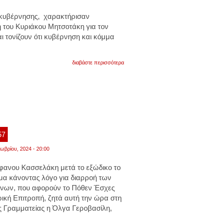
ς κυβέρνησης, χαρακτήρισαν
του Κυριάκου Μητσοτάκη για τον
τονίζουν ότι κυβέρνηση και κόμμα
για
διαβάστε περισσότερα
το
απόγευμα
συνεδριάζει
η
επιτροπή
δεοντολογίας
για
την
διαγραφή
σαμαρά
57
ωβρίου, 2024 - 20:00
φανου Κασσελάκη μετά το εξώδικο το
μα κάνοντας λόγο για διαρροή των
νων, που αφορούν το Πόθεν Έσχες
ική Επιτροπή, ζητά αυτή την ώρα στη
ής Γραμματείας η Όλγα Γεροβασίλη,