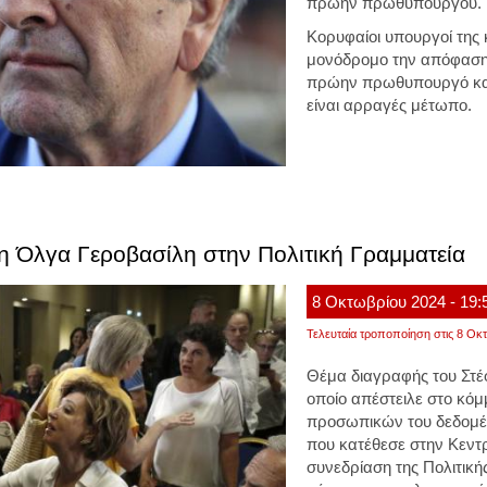
πρώην πρωθυπουργού.
Κορυφαίοι υπουργοί τη
μονόδρομο την απόφαση 
πρώην πρωθυπουργό και 
είναι αρραγές μέτωπο.
 Όλγα Γεροβασίλη στην Πολιτική Γραμματεία
8
Οκτωβρίου
2024
- 19:
Τελευταία τροποποίηση στις 8 Οκτ
Θέμα διαγραφής του Στέ
οποίο απέστειλε στο κόμ
προσωπικών του δεδομέ
που κατέθεσε στην Κεντρ
συνεδρίαση της Πολιτικ