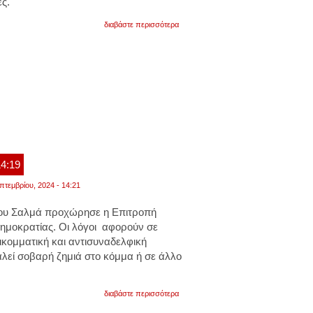
ς.
για
διαβάστε περισσότερα
διαγραφή
κασσελάκη
ζητά
η
όλγα
γεροβασίλη
στην
πολιτική
γραμματεία
14:19
πτεμβρίου, 2024 - 14:21
ιου Σαλμά προχώρησε η Επιτροπή
Δημοκρατίας. Οι λόγοι αφορούν σε
τικομματική και αντισυναδελφική
εί σοβαρή ζημιά στο κόμμα ή σε άλλο
για
διαβάστε περισσότερα
διαγραφή
του