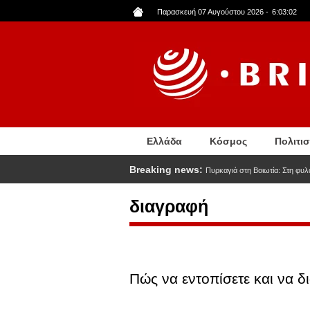
Παράκαμψη
Παρασκευή 07 Αυγούστου 2026
-
6:03:03
προς
το
κυρίως
περιεχόμενο
Ελλάδα
Κόσμος
Πολιτι
Breaking news:
Πυρκαγιά στη Βοιωτία: Στη φυλα
διαγραφή
Πώς να εντοπίσετε και να 