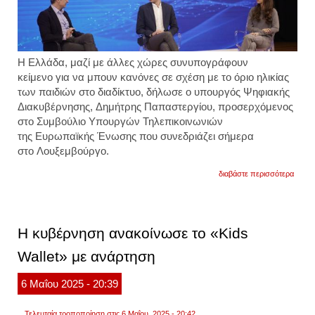
Η Ελλάδα, μαζί με άλλες χώρες συνυπογράφουν
κείμενο για να μπουν κανόνες σε σχέση με το όριο ηλικίας
των παιδιών στο διαδίκτυο, δήλωσε ο υπουργός Ψηφιακής
Διακυβέρνησης, Δημήτρης Παπαστεργίου, προσερχόμενος
στο Συμβούλιο Υπουργών Τηλεπικοινωνιών
της Ευρωπαϊκής Ένωσης που συνεδριάζει σήμερα
στο Λουξεμβούργο.
για
διαβάστε περισσότερα
έρχετα
ο
έλεγχ
της
ηλικία
Η κυβέρνηση ανακοίνωσε το «Kids
για
ανηλί
Wallet» με ανάρτηση
στο
διαδίκ
τι
6
Μαΐου
2025
- 20:39
συνυ
ελλάδ
και
Τελευταία τροποποίηση στις 6 Μαΐου, 2025 - 20:42