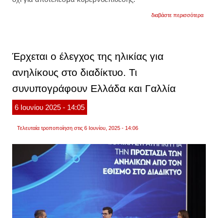
για
διαβάστε περισσότερα
ολική
διακο
στην
πρόσ
του
Έρχεται ο έλεγχος της ηλικίας για
διαδικ
στην
ανηλίκους στο διαδίκτυο. Τι
βόρει
κορέα
συνυπογράφουν Ελλάδα και Γαλλία
τι
λέει
το
6
Ιουνίου
2025
- 14:05
υπουρ
εξωτε
Τελευταία τροποποίηση στις 6 Ιουνίου, 2025 - 14:06