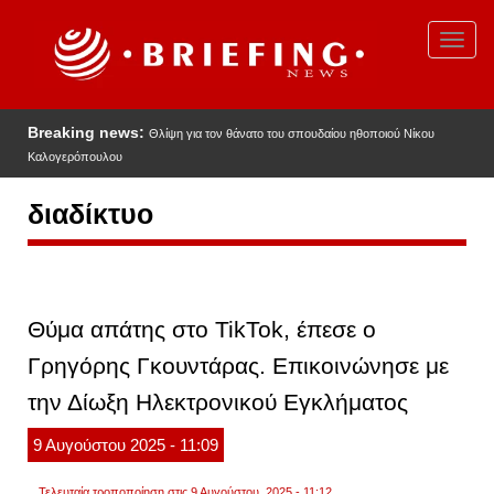
Παράκαμψη
προς
Toggl
το
navig
κυρίως
περιεχόμενο
Breaking news:
Θλίψη για τον θάνατο του σπουδαίου ηθοποιού Νίκου
Καλογερόπουλου
διαδίκτυο
Θύμα απάτης στο TikTok, έπεσε ο
Γρηγόρης Γκουντάρας. Επικοινώνησε με
την Δίωξη Ηλεκτρονικού Εγκλήματος
9
Αυγούστου
2025
- 11:09
Τελευταία τροποποίηση στις 9 Αυγούστου, 2025 - 11:12