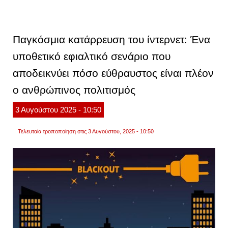
θύμα
απάτη
στο
tiktok,
έπεσε
Παγκόσμια κατάρρευση του ίντερνετ: Ένα
ο
γρηγό
υποθετικό εφιαλτικό σενάριο που
γκουν
επικο
αποδεικνύει πόσο εύθραυστος είναι πλέον
με
την
δίωξη
ο ανθρώπινος πολιτισμός
ηλεκτ
εγκλή
3
Αυγούστου
2025
- 10:50
Τελευταία τροποποίηση στις 3 Αυγούστου, 2025 - 10:50