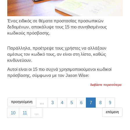
Ένας ειδικός σε θέματα προστασίας προσωπικών
δεδομένων, αποκάλυψε τους 15 πιο συνηθισμένους
κωδικούς πρόσβασης.
Παράλληλα, προέτρεψε τους χρήστες να αλλάξουν
αμέσως τον κωδικό τους, αν είναι στη λίστα, καθώς
κινδυνεύουν.
Αυτοί είναι οι 15 πιο συχνά χρησιμοποιούμενοι κωδικοί
πρόσβασης, σύμφωνα με τον Jason Wise:
για
διαβάστε περισσότερα
οι
15
πιο
συνηθ
προηγούμενη
…
3
4
5
6
7
8
9
κωδικ
πρόσ
επόμενη
10
11
…
που
κινδυ
να
παραβ