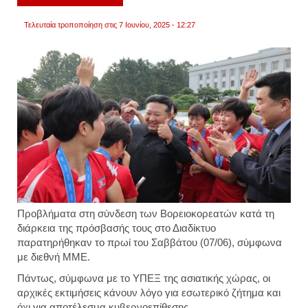
πλέο
ο
Τελευταία τροποποίηση στις 7 Ιουνίου, 2025 - 12:27
ανθρώ
πολιτ
Προβλήματα στη σύνδεση των Βορειοκορεατών κατά τη
διάρκεια της πρόσβασής τους στο Διαδίκτυο
παρατηρήθηκαν το πρωί του Σαββάτου (07/06), σύμφωνα
με διεθνή ΜΜΕ.
Πάντως, σύμφωνα με το ΥΠΕΞ της ασιατικής χώρας, οι
αρχικές εκτιμήσεις κάνουν λόγο για εσωτερικό ζήτημα και
όχι για αποτέλεσμα κυβερνοεπίθεσης.