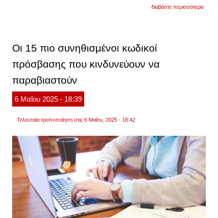
για
διαβάστε περισσότερα
η
κυβέρ
ανακο
το
«kids
Οι 15 πιο συνηθισμένοι κωδικοί
wallet
με
πρόσβασης που κινδυνεύουν να
ανάρτ
παραβιαστούν
6
Μαΐου
2025
- 18:39
Τελευταία τροποποίηση στις 6 Μαΐου, 2025 - 18:42