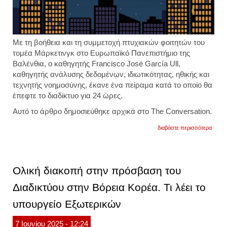
Με τη βοήθεια και τη συμμετοχή πτυχιακών φοιτητών του
τομέα Μάρκετινγκ στο Ευρωπαϊκό Πανεπιστήμιο της
Βαλένθια, ο καθηγητής Francisco José García Ull,
καθηγητής ανάλυσης δεδομένων, ιδιωτικότητας, ηθικής και
τεχνητής νοημοσύνης, έκανε ένα πείραμα κατά το οποίο θα
έπεφτε το διαδίκτυο για 24 ώρες.
Αυτό το άρθρο δημοσιεύθηκε αρχικά στο The Conversation.
για
διαβάστε περισσότερα
παγκό
κατάρ
του
ίντερν
ένα
Ολική διακοπή στην πρόσβαση του
υποθε
εφιαλτ
Διαδικτύου στην Βόρεια Κορέα. Τι λέει το
σενάρ
που
υπουργείο Εξωτερικών
αποδε
πόσο
εύθρα
7
Ιουνίου
2025
- 12:24
είναι