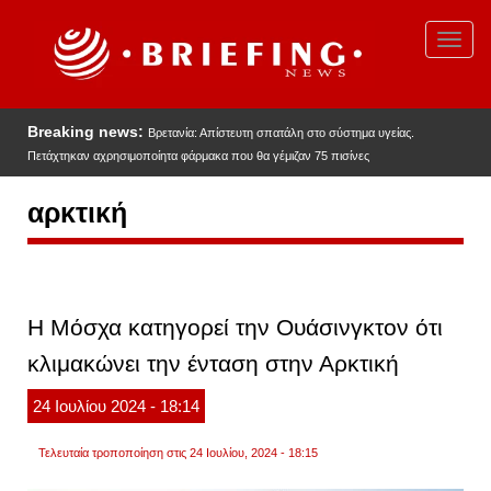
Παράκαμψη
προς
Toggl
το
navig
κυρίως
περιεχόμενο
Breaking news:
Βρετανία: Απίστευτη σπατάλη στο σύστημα υγείας.
Πετάχτηκαν αχρησιμοποίητα φάρμακα που θα γέμιζαν 75 πισίνες
αρκτική
Η Μόσχα κατηγορεί την Ουάσινγκτον ότι
κλιμακώνει την ένταση στην Αρκτική
24
Ιουλίου
2024
- 18:14
Τελευταία τροποποίηση στις 24 Ιουλίου, 2024 - 18:15