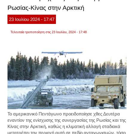
κλιμα
Ρωσίας-Κίνας στην Αρκτική
την
έντασ
στην
23
Ιουλίου
2024
- 17:47
αρκτι
Τελευταία τροποποίηση στις 23 Ιουλίου, 2024 - 17:48
Το αμερικανικό Πεντάγωνο προειδοποίησε χθες Δευτέρα
εναντίον της ενίσχυσης της συνεργασίας της Ρωσίας και της
Κίνας στην Αρκτική, καθώς η κλιματική αλλαγή σταδιακά
μετατρέπει την περιοχή αυτή σε πεδίο ανταγωνισμών, τόσο