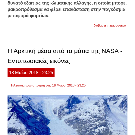
δυνατό εξαιτίας της κλιματικής αλλαγής, η οποία μπορεί
μακροπρόθεσμα να φέρει επανάσταση στην παγκόσμια
μεταφορά φορτίων.
για
διαβάστε περισσότερα
ρωσικ
εμπορ
πλοίο
διέπλ
για
Η Αρκτική μέσα από τα μάτια της NASA -
πρώτ
φορά
Eντυπωσιακές εικόνες
τη
βορει
οδό
18
Μαΐου
2018
- 23:25
της
αρκτι
Τελευταία τροποποίηση στις 18 Μαΐου, 2018 - 23:25