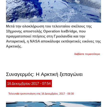
Μετά την ολοκλήρωση του τελευταίου σκέλους της
10χρονης αποστολής Operation IceBridge, που
πραγματοποιεί πτήσεις στη Γροιλανδία και την
Ανταρκτική, η NASA αποκάλυψε εκπληκτικές εικόνες της
Αρκτικής.
για
διαβάστε περισσότερα
η
αρκτι
μέσα
από
τα
Συναγερμός: H Αρκτική ξεπαγώνει
μάτια
της
nasa
16
Δεκεμβρίου
2017
- 07:54
-
eντυπ
εικόνε
Τελευταία τροποποίηση στις 16 Δεκεμβρίου, 2017 - 09:30