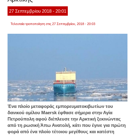
μεταφ
του
27
Σεπτεμβρίου
2018
- 20:01
στην
αρκτι
Τελευταία τροποποίηση στις 27 Σεπτεμβρίου, 2018 - 20:03
Ένα πλοίο μεταφοράς εμπορευματοκιβωτίων του
δανικού ομίλου Maersk έφθασε σήμερα στην Αγία
Πετρούπολη αφού διέπλευσε την Αρκτική ξεκινώντας
από τη ρωσική Άπω Ανατολή, κάτι που έγινε για πρώτη
φορά από ένα πλοίο τέτοιου μεγέθους και κατέστη