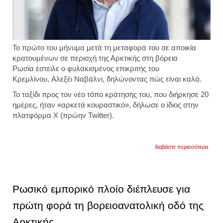
Το πρώτο του μήνυμα μετά τη μεταφορά του σε αποικία
κρατουμένων σε περιοχή της Αρκτικής στη βόρεια
Ρωσία έστειλε ο φυλακισμένος επικριτής του
Κρεμλίνου, Αλεξέι Ναβάλνι, δηλώνοντας πώς είναι καλά.
Το ταξίδι προς τον νέο τόπο κράτησής του, που διήρκησε 20
ημέρες, ήταν «αρκετά κουραστικό», δήλωσε ο ίδιος στην
πλατφόρμα Χ (πρώην Twitter).
για
διαβάστε περισσότερα
ο
αλεξέι
ναβάλ
δηλών
πώς
Ρωσικό εμπορικό πλοίο διέπλευσε για
είναι
καλά,
πρώτη φορά τη βορειοανατολική οδό της
έπειτα
από
Αρκτικής
τη