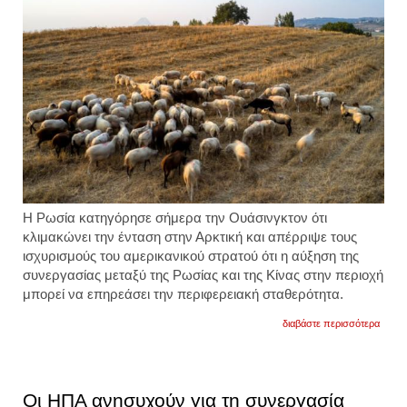
Η Ρωσία κατηγόρησε σήμερα την Ουάσινγκτον ότι
κλιμακώνει την ένταση στην Αρκτική και απέρριψε τους
ισχυρισμούς του αμερικανικού στρατού ότι η αύξηση της
συνεργασίας μεταξύ της Ρωσίας και της Κίνας στην περιοχή
μπορεί να επηρεάσει την περιφερειακή σταθερότητα.
για
διαβάστε περισσότερα
η
μόσχ
κατηγ
την
ουάσι
Οι ΗΠΑ ανησυχούν για τη συνεργασία
ότι