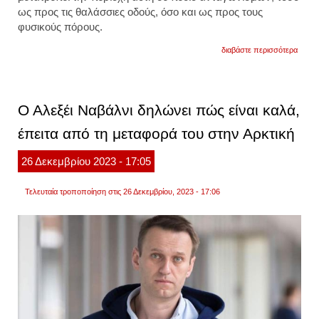
ως προς τις θαλάσσιες οδούς, όσο και ως προς τους
φυσικούς πόρους.
για
διαβάστε περισσότερα
οι
ηπα
ανησ
για
τη
Ο Αλεξέι Ναβάλνι δηλώνει πώς είναι καλά,
συνερ
ρωσία
έπειτα από τη μεταφορά του στην Αρκτική
κίνας
στην
αρκτι
26
Δεκεμβρίου
2023
- 17:05
Τελευταία τροποποίηση στις 26 Δεκεμβρίου, 2023 - 17:06