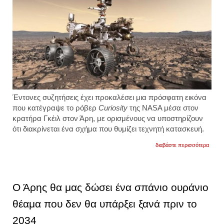
Έντονες συζητήσεις έχει προκαλέσει μια πρόσφατη εικόνα
που κατέγραψε το ρόβερ
Curiosity
της NASA μέσα στον
κρατήρα Γκέιλ στον Άρη, με ορισμένους να υποστηρίζουν
ότι διακρίνεται ένα σχήμα που θυμίζει τεχνητή κατασκευή.
για
διαβάστε περισσότερα
το
curios
έστειλ
φωτογ
από
Ο Άρης θα μας δώσει ένα σπάνιο ουράνιο
τον
άρη
θέαμα που δεν θα υπάρξει ξανά πριν το
με
σχημα
2034
που