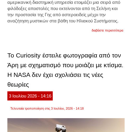
αμερικανική διαστημική υπηρεσία ετοιμάζει μια σειρά από
φιλόδοξες αποστολές που εκτείνονται από τη Σελήνη και
την προστασία της Γης από αστεροειδείς μέχρι την
αναζήτηση μυστικών στα βάθη του Ηλιακού Συστήματος.
για
διαβάστε περισσότερα
οι
εφτά
συναρ
αποστ
της
Το Curiosity έστειλε φωτογραφία από τον
nasa
που
Άρη με σχηματισμό που μοιάζει με κτίσμα.
θα
κόψο
Η NASA δεν έχει σχολιάσει τις νέες
την
ανάσ
θεωρίες
3
Ιουλίου
2026
- 14:16
Τελευταία τροποποίηση στις 3 Ιουλίου, 2026 - 14:18