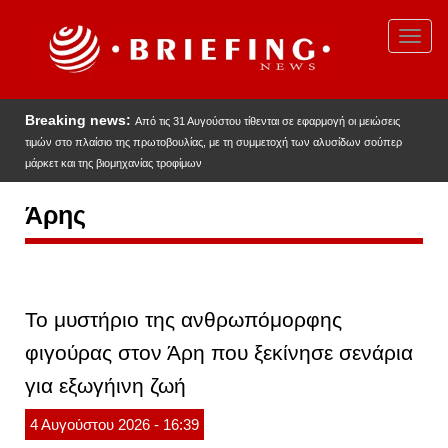
Παράκαμψη
προς
Toggl
το
navig
κυρίως
περιεχόμενο
Breaking news:
Από τις 31 Αυγούστου τίθενται σε εφαρμογή οι μειώσεις
τιμών στο πλαίσιο της πρωτοβουλίας, με τη συμμετοχή των αλυσίδων σούπερ
μάρκετ και της βιομηχανίας τροφίμων
Άρης
Το μυστήριο της ανθρωπόμορφης
φιγούρας στον Άρη που ξεκίνησε σενάρια
για εξωγήινη ζωή
4
Αυγούστου
2026
- 16:39