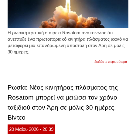
Η ρωσική κρατική εταιρεία Rosatom ανακοίνωσε ότι
ανέπτυξε ένα πρωτοποριακό κινητήρα πλάσματος ικανό να
μεταφέρει μια επανδρωμένη αποστολή στον Άρη σε μόλις
30 ημέρες.
για
διαβάστε περισσότερα
οι
ρώσοι
ανέπτ
κινητ
πλάσμ
Ρωσία: Νέος κινητήρας πλάσματος της
που
θα
Rosatom μπορεί να μειώσει τον χρόνο
κάνει
το
ταξιδιού στον Άρη σε μόλις 30 ημέρες.
ταξίδι
στον
άρη
Βίντεο
σε
30
20
Μαΐου
2026
- 20:39
ημέρε
επιφυ