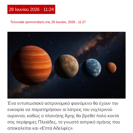
μοιάζε
με
28
Ιουνίου
2026
- 11:24
κτίσμα
η
nasa
Τελευταία τροποποίηση στις 28 Ιουνίου, 2026 - 11:27
δεν
έχει
σχολι
τις
νέες
θεωρί
Ένα εντυπωσιακό αστρονομικό φαινόμενο θα έχουν την
ευκαιρία να παρατηρήσουν οι λάτρεις του νυχτερινού
ουρανού, καθώς ο πλανήτης Άρης θα βρεθεί πολύ κοντά
στις περίφημες Πλειάδες, το γνωστό αστρικό σμήνος που
αποκαλείται και «Επτά Αδελφές».