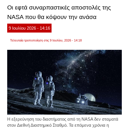
φιγού
Οι εφτά συναρπαστικές αποστολές της
στον
άρη
NASA που θα κόψουν την ανάσα
που
ξεκίν
σενάρ
9
Ιουλίου
2026
- 14:16
για
εξωγή
ζωή
Τελευταία τροποποίηση στις 9 Ιουλίου, 2026 - 14:18
Η εξερεύνηση του διαστήματος από τη NASA δεν σταματά
στον Διεθνή Διαστημικό Σταθμό. Τα επόμενα χρόνια η