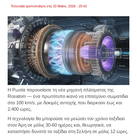
εκφρά
Τελευταία τροποποίηση στις 20 Μαΐου, 2026 - 20:42
αρκετο
επιστ
βίντεο
Η Ρωσία παρουσίασε τη νέα μηχανή πλάσματος της
Rosatom — ένα πρωτότυπο ικανό να επιταχύνει σωματίδια
στα 100 km/s, με δοκιμές αντοχής που διαρκούν έως και
2.400 ώρες.
Η τεχνολογία θα μπορούσε να μειώσει τον χρόνο ταξιδιού
στον Άρη σε μόλις 30-60 ημέρες και, θεωρητικά, να
καταστήσει δυνατά τα ταξίδια στη Σελήνη σε μόλις 12 ώρες.