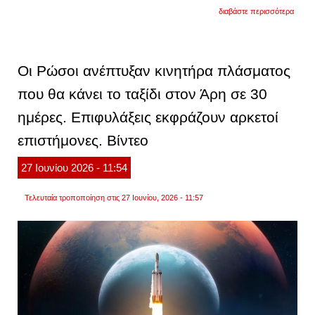
για
διαβάστε περισσότερα
ο
άρης
θα
μας
δώσει
Οι Ρώσοι ανέπτυξαν κινητήρα πλάσματος
ένα
σπάνι
που θα κάνει το ταξίδι στον Άρη σε 30
ουράν
θέαμα
ημέρες. Επιφυλάξεις εκφράζουν αρκετοί
που
δεν
θα
επιστήμονες. Βίντεο
υπάρξ
ξανά
27
Ιουνίου
2026
- 11:54
πριν
το
2034
Τελευταία τροποποίηση στις 27 Ιουνίου, 2026 - 11:57