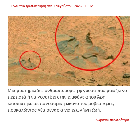
Τελευταία τροποποίηση στις 4 Αυγούστου, 2026 - 16:42
Μια μυστηριώδης ανθρωπόμορφη φιγούρα που μοιάζει να
περπατά ή να γονατίζει στην επιφάνεια του Άρη
εντοπίστηκε σε πανοραμική εικόνα του ρόβερ Spirit,
προκαλώντας νέα σενάρια για εξωγήινη ζωή.
για
διαβάστε περισσότερα
το
μυστή
της
ανθρ