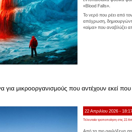
«Blood Falls».
Το νερό που ρέει από το
απόχρωση, δημιουργώντα
«αίμα» που αναβλύζει α
για μικροοργανισμούς που αντέχουν εκεί που 
22
Απριλίου
2026
- 18:1
Τελευταία τροποποίηση στις 22 Απ
Από τα πιο αφιλόξενα ση