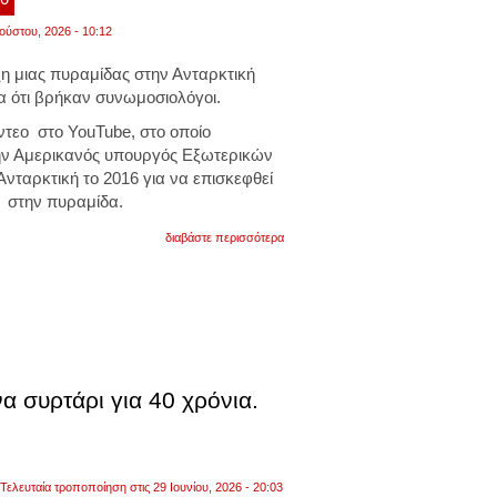
ούστου, 2026 - 10:12
ξη μιας πυραμίδας στην Ανταρκτική
α ότι βρήκαν συνωμοσιολόγοι.
ντεο στο YouTube, στο οποίο
ην Αμερικανός υπουργός Εξωτερικών
Ανταρκτική το 2016 για να επισκεφθεί
 στην πυραμίδα.
για
διαβάστε περισσότερα
η
μυστηριώδης
πυραμίδα
της
ανταρκτικής
και
το
ταξίδι
του
α συρτάρι για 40 χρόνια.
πρώην
αμερικανού
υπεξ
τζον
κέρι.
βίντεο
Τελευταία τροποποίηση στις 29 Ιουνίου, 2026 - 20:03