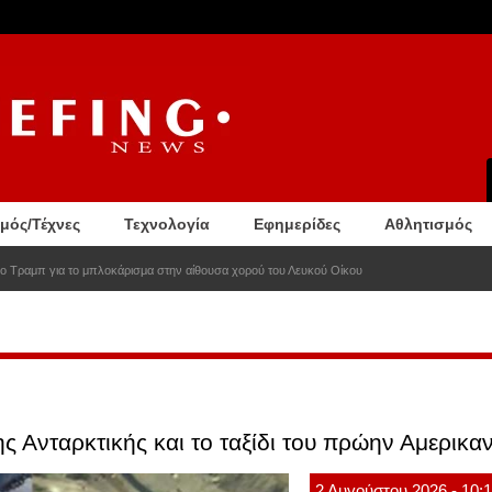
σμός/Τέχνες
Τεχνολογία
Εφημερίδες
Αθλητισμός
ο Τραμπ για το μπλοκάρισμα στην αίθουσα χορού του Λευκού Οίκου
ς Ανταρκτικής και το ταξίδι του πρώην Αμερικα
2
Αυγούστου
2026
- 10: