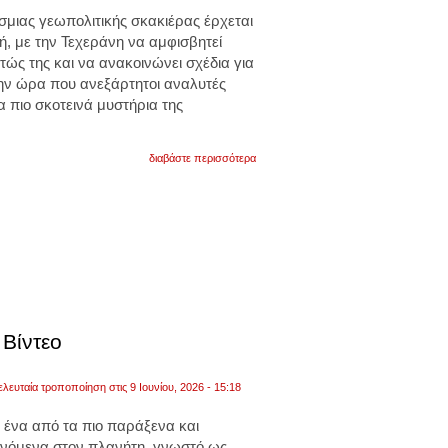
σμιας γεωπολιτικής σκακιέρας έρχεται
, με την Τεχεράνη να αμφισβητεί
τώς της και να ανακοινώνει σχέδια για
την ώρα που ανεξάρτητοι αναλυτές
 πιο σκοτεινά μυστήρια της
για
διαβάστε περισσότερα
το
ιράν
θα
προχωρήσει
στην
δημιουργία
στρατιωτικής
βάσης
στην
ανταρκτική.
τα
σχέδια
 Βίντεο
της
τεχεράνης
και
ελευταία τροποποίηση στις 9 Ιουνίου, 2026 - 15:18
οι
θεωρίες
της
 ένα από τα πιο παράξενα και
neuschwabenland.
ινόμενα στον πλανήτη, γνωστό ως