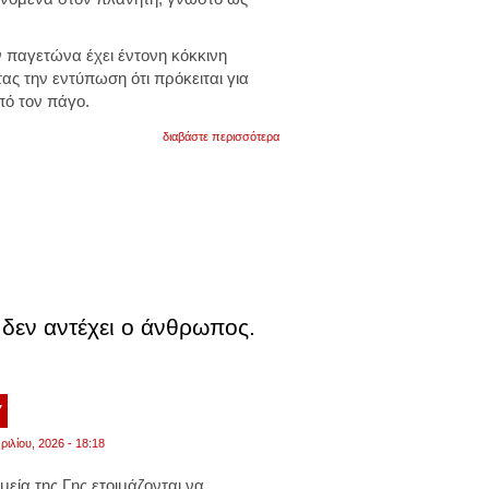
βίντεο
ν παγετώνα έχει έντονη κόκκινη
ς την εντύπωση ότι πρόκειται για
πό τον πάγο.
για
διαβάστε περισσότερα
«blood
falls»:
ο
κόκκινος
καταρράκτης
της
ανταρκτικής
που
εντυπωσιάζει.
βίντεο
δεν αντέχει ο άνθρωπος.
7
ριλίου, 2026 - 18:18
μεία της Γης ετοιμάζονται να