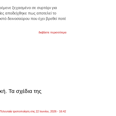
έμενε ξεχασμένο σε συρτάρι για
ίες αποδείχθηκε πως αποτελεί το
τό δεινοσαύρου που έχει βρεθεί ποτέ
για
διαβάστε περισσότερα
το
πρώτο
οστό
δεινοσαύρου
από
την
ανταρκτική
είχε
μείνει
ξεχασμένο
σε
ένα
συρτάρι
για
40
κή. Τα σχέδια της
χρόνια.
φωτογραφία
Τελευταία τροποποίηση στις 22 Ιουνίου, 2026 - 16:42