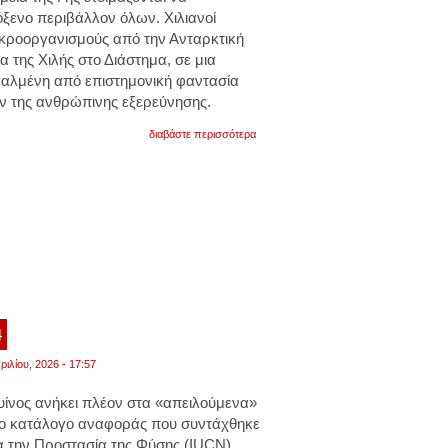
όξενο περιβάλλον όλων. Χιλιανοί
ικροοργανισμούς από την Ανταρκτική
α της Χιλής στο Διάστημα, σε μια
γαλμένη από επιστημονική φαντασία
ον της ανθρώπινης εξερεύνησης.
για
διαβάστε περισσότερα
αποστολή
polaris:
έρευνα
για
μικροοργανισμούς
που
αντέχουν
εκεί
που
δεν
αντέχει
ο
άνθρωπος.
4
βίντεο
ριλίου, 2026 - 17:57
υίνος
ανήκει πλέον στα «απειλούμενα»
έο κατάλογο αναφοράς που συντάχθηκε
α την Προστασία της Φύσης
(IUCN),