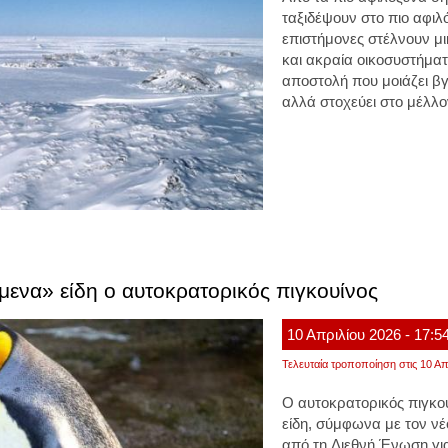
ταξιδέψουν στο πιο αφιλ
επιστήμονες στέλνουν μ
και ακραία οικοσυστήματ
αποστολή που μοιάζει β
αλλά στοχεύει στο μέλλ
μενα» είδη ο αυτοκρατορικός πιγκουίνος
10
Απριλίου
2026
- 17:5
Τελευταία τροποποίηση στις 10 Απ
Ο
αυτοκρατορικός πιγκο
είδη, σύμφωνα με τον ν
από τη
Διεθνή Ένωση γι