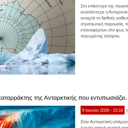
Στο επίκεντρο της παγκό
αναπάντεχα η Ανταρκτική
ανοιχτά το διεθνές καθεσ
στρατιωτική παρουσία, 
επαναφέρουν στο φως τα
παγωμένης ηπείρου.
καταρράκτης της Ανταρκτικής που εντυπωσιάζει.
9
Ιουνίου
2026
- 15:16
Τ
Στην Ανταρκτική υπάρχει
εντυπωσιακά φυσικά φα