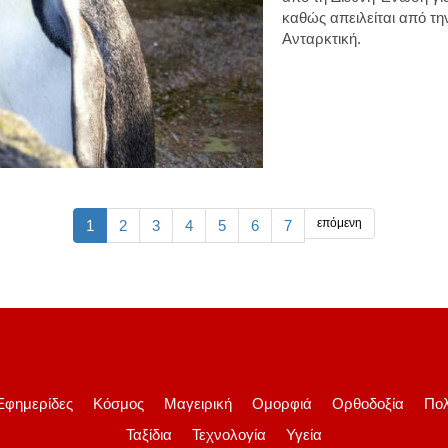
καθώς απειλείται από τη
Ανταρκτική.
επόμενη
1
2
3
4
5
6
7
Εφημερίδες
Κόσμος
Μαγειρική
Ομορφιά
Ορθοδοξία
Πολ
Ταξίδια
Τεχνολογία
Υγεία