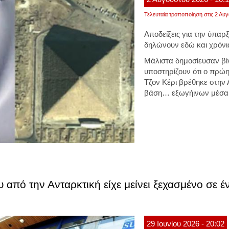
Τελευταία τροποποίηση στις 2 Αυγ
Αποδείξεις για την ύπαρ
δηλώνουν εδώ και χρόνι
Μάλιστα δημοσίευσαν βί
υποστηρίζουν ότι ο πρώ
Τζον Κέρι βρέθηκε στην 
βάση… εξωγήινων μέσα
από την Ανταρκτική είχε μείνει ξεχασμένο σε έν
29
Ιουνίου
2026
- 20:02