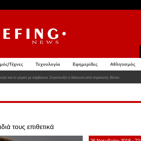
σμός/Τέχνες
Τεχνολογία
Εφημερίδες
Αθλητισμός
νητο και το γέμισε με κάρβουνα. Συγκλονίζει η διάσωση από στρατιώτη. Βίντεο
διά τους επιθετικά
26
Νοεμβρίου
2018
- 22