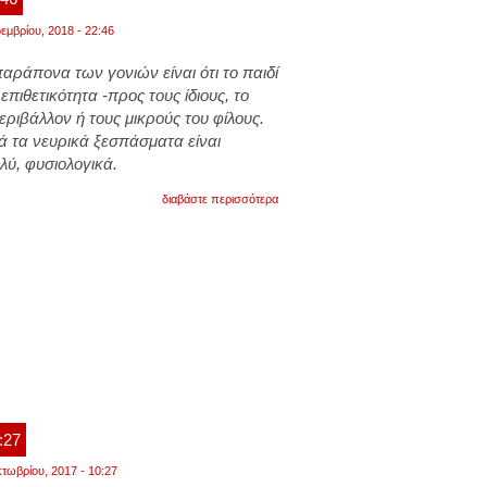
εμβρίου, 2018 - 22:46
ράπονα των γονιών είναι ότι το παιδί
επιθετικότητα -προς τους ίδιους, το
εριβάλλον ή τους μικρούς του φίλους.
ιά τα νευρικά ξεσπάσματα είναι
λύ, φυσιολογικά.
για
διαβάστε περισσότερα
πως
οι
γονείς
κανουν
τα
παιδιά
τους
επιθετικά
:27
τωβρίου, 2017 - 10:27