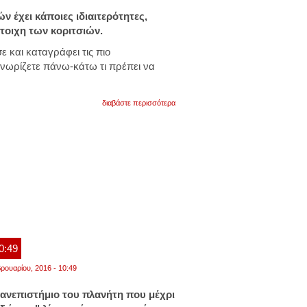
 έχει κάποιες ιδιαιτερότητες,
στοιχη των κοριτσιών.
ε και καταγράφει τις πιο
γνωρίζετε πάνω-κάτω τι πρέπει να
για
διαβάστε περισσότερα
τι
πρέπει
να
γνωρίζετε
όταν
μεγαλώνετε
αγόρι
10:49
ρουαρίου, 2016 - 10:49
ανεπιστήμιο του πλανήτη που μέχρι