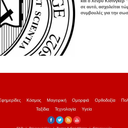
και ο Χένρυ Κίσινγκερ 
σε αυτό, ασχολείται τώ
συμβουλές για την σωσ
Εφημερίδες
Κόσμος
Μαγειρική
Ομορφιά
Ορθοδοξία
Πολ
Ταξίδια
Τεχνολογία
Υγεία