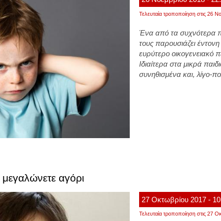
Τελευταία τροποποίηση στις 26 Νο
Ένα από τα συχνότερα πα
τους παρουσιάζει έντονη 
ευρύτερο οικογενειακό π
Ιδιαίτερα στα μικρά παιδ
συνηθισμένα και, λίγο-πο
ν μεγαλώνετε αγόρι
27
Οκτωβρίου
2017
- 10
Τελευταία τροποποίηση στις 27 Οκ