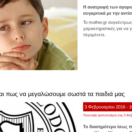
Η ανατροφή των αγοριών
συγκριτικά με την αντί
Το mother.gr συγκέντρωσ
χαρακτηριστικές για να 
περιμένετε.
και πως να μεγαλώσουμε σωστά τα παιδιά μας
3
Φεβρουαρίου
2016
- 
Τελευταία τροποποίηση στις 3 Φεβ
Το διασημότερο ίσως π