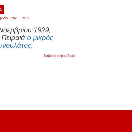
39
μβρίου, 2025 - 19:39
Νοεμβρίου 1929,
 Πειραιά
ο μικρός
ννουλάτος
.
για
διαβάστε περισσότερα
μακαριστός
αρχιεπίσκοπος
αλβανίας
αναστάσιος:
ο
διάκονος
της
ορθοδοξίας,
ο
αναμορφωτής
της
εκκλησίας
της
αλβανίας