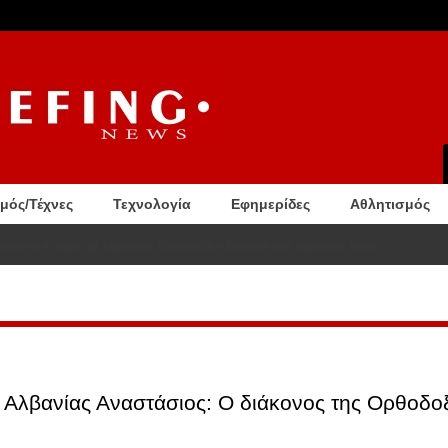
σμός/Τέχνες
Τεχνολογία
Εφημερίδες
Αθλητισμός
νητο και το γέμισε με κάρβουνα. Συγκλονίζει η διάσωση από στρατιώτη. Βίντεο
Αλβανίας Αναστάσιος: Ο διάκονος της Ορθοδοξ