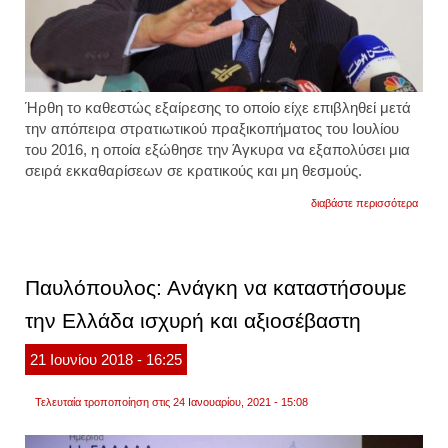
Ήρθη το καθεστώς εξαίρεσης το οποίο είχε επιβληθεί μετά
την απόπειρα στρατιωτικού πραξικοπήματος του Ιουλίου
του 2016, η οποία εξώθησε την Άγκυρα να εξαπολύσει μια
σειρά εκκαθαρίσεων σε κρατικούς και μη θεσμούς.
για
διαβάστε περισσότερα
τουρκί
ήρθη
η
κατάσ
εκτάκ
Παυλόπουλος: Ανάγκη να καταστήσουμε
ανάγκ
την Ελλάδα ισχυρή και αξιοσέβαστη
21
Ιουνίου
2018
- 16:25
Τελευταία τροποποίηση στις 24 Ιανουαρίου, 2021 - 15:08