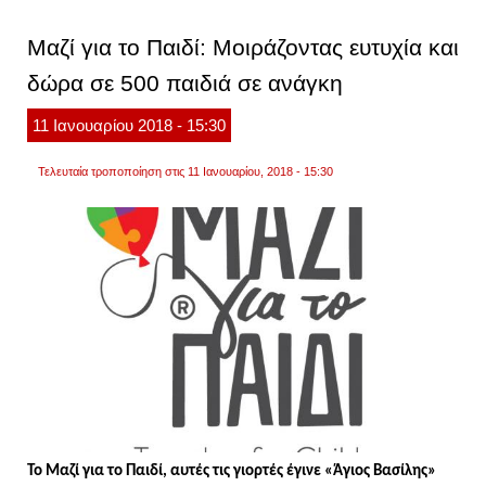
κατασ
την
Μαζί για το Παιδί: Μοιράζοντας ευτυχία και
ελλάδ
ισχυρ
δώρα σε 500 παιδιά σε ανάγκη
και
αξιοσ
11
Ιανουαρίου
2018
- 15:30
Τελευταία τροποποίηση στις 11 Ιανουαρίου, 2018 - 15:30
To
Μαζί για το Παιδί, αυτές τις γιορτές έγινε «Άγιος Βασίλης»