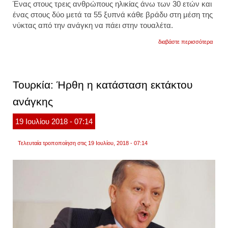
Ένας στους τρεις ανθρώπους ηλικίας άνω των 30 ετών και
ένας στους δύο μετά τα 55 ξυπνά κάθε βράδυ στη μέση της
νύκτας από την ανάγκη να πάει στην τουαλέτα.
για
διαβάστε περισσότερα
νυκτε
επισκ
στιν
τουαλ
-
Τουρκία: Ήρθη η κατάσταση εκτάκτου
τι
σημαί
ανάγκης
και
που
οφείλο
19
Ιουλίου
2018
- 07:14
Τελευταία τροποποίηση στις 19 Ιουλίου, 2018 - 07:14