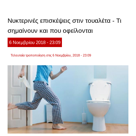
μας
είναι
να
βοηθή
Νυκτερινές επισκέψεις στιν τουαλέτα - Τι
όσους
από
σημαίνουν και που οφείλονται
τους
πολίτ
έχουν
6
Νοεμβρίου
2018
- 23:09
ανάγκ
τη
ρύθμι
Τελευταία τροποποίηση στις 6 Νοεμβρίου, 2018 - 23:09