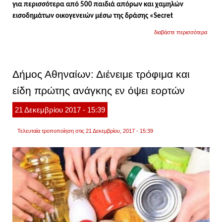
για περισσότερα από 500 παιδιά απόρων και χαμηλών
εισοδημάτων οικογενειών μέσω της δράσης «
Secret
για
διαβάστε περισσότερα
μαζί
για
το
παιδί:
μοιρά
Δήμος Αθηναίων: Διένειμε τρόφιμα και
ευτυχί
και
είδη πρώτης ανάγκης εν όψει εορτών
δώρα
σε
500
21
Δεκεμβρίου
2017
- 15:39
παιδιά
σε
ανάγκ
Τελευταία τροποποίηση στις 21 Δεκεμβρίου, 2017 - 15:39