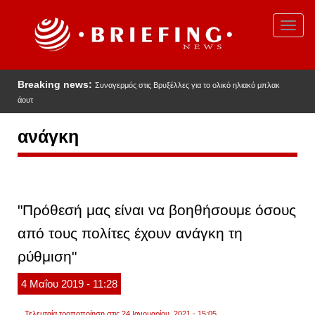
Παράκαμψη
προς
Toggl
το
navig
κυρίως
περιεχόμενο
Breaking news:
Συναγερμός στις Βρυξέλλες για το ολικό ηλιακό μπλακ
άουτ
ανάγκη
"Πρόθεσή μας είναι να βοηθήσουμε όσους
από τους πολίτες έχουν ανάγκη τη
ρύθμιση"
4
Μαΐου
2019
- 11:28
Τελευταία τροποποίηση στις 24 Ιανουαρίου, 2021 - 15:05