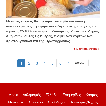
Μετά τις γιορτές θα πραγματοποιηθεί και διανομή
νωπού κρέατος. Τρόφιμα και είδη πρώτης ανάγκης σε,
σχεδόν, 25.000 οικονομικά αδύναμους, διένειμε ο Δήμος
Αθηναίων, αυτές τις ημέρες, ενόψει των εορτών των
Χριστουγέννων και της Πρωτοχρονιάς.
για
διαβάστε περισσότερα
δήμος
αθηνα
διένει
τρόφι
επόμενη
1
2
3
4
5
6
7
και
είδη
πρώτ
ανάγκ
εν
όψει
εορτώ
Media
Αθλητισμός
Ελλάδα
Εφημερίδες
Κόσμος
Μαγειρική
Ομορφιά
Ορθοδοξία
Πολιτισμός/Τέχνες