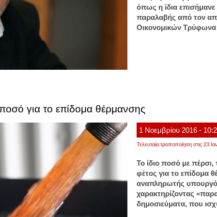
όπως η ίδια επισήμανε
παραλαβής από τον α
Οικονομικών Τρύφωνα 
ο ποσό για το επίδομα θέρμανσης
1
Νοεμβρίου
2016
- 10:
Τελευταία τροποποίηση στις 23 Ια
Το ίδιο ποσό με πέρσι, 
φέτος για το επίδομα θ
αναπληρωτής υπουργός
χαρακτηρίζοντας «παρα
δημοσιεύματα, που ισχυ