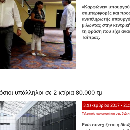
«Καρφώνει» υπουργούς 
συμπεριφορές και προ
αναπληρωτής υπουργός
μιλώντας στην κεντρικ
τη φράση που είχε αν
Τσίπρας.
σιοι υπάλληλοι σε 2 κτίρια 80.000 τμ
3
Δεκεμβρίου
2017
- 21
Τελευταία τροποποίηση στις 3 Δεκ
Ενώ συνεχίζεται η δίω