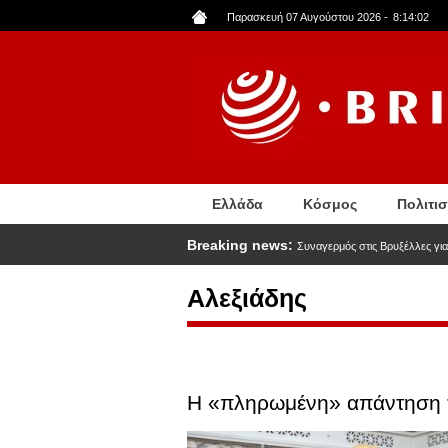
Παράκαμψη
Παρασκευή 07 Αυγούστου 2026
-
8:14:03
προς
το
κυρίως
περιεχόμενο
Ελλάδα
Κόσμος
Πολιτι
Breaking news:
Συναγερμός στις Βρυξέλλες για
Αλεξιάδης
Η «πληρωμένη» απάντηση τ