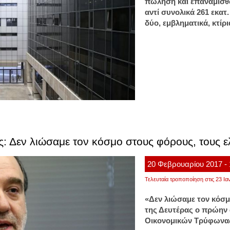
πώληση και επαναμίσθ
αντί συνολικά 261 εκα
δύο, εμβληματικά, κτίρ
ης: Δεν λιώσαμε τον κόσμο στους φόρους, τους 
20
Φεβρουαρίου
2017
-
Τελευταία τροποποίηση στις 23 Ια
«Δεν λιώσαμε τον κόσ
της Δευτέρας ο πρώη
Οικονομικών Τρύφωνας