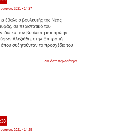
νουαρίου, 2021 - 14:27
ια έβαλε ο βουλευτής της Νέας
υράς, σε περιστατικό του
 ίδιο και τον βουλευτή και πρώην
ύφων Αλεξιάδη, στην Επιτροπή
 όπου συζητούνταν το προσχέδιο του
για
διαβάστε περισσότερα
η
«πληρωμένη»
απάντηση
του
αμυρά
στον
αλεξιάδη
:38
νουαρίου, 2021 - 14:28