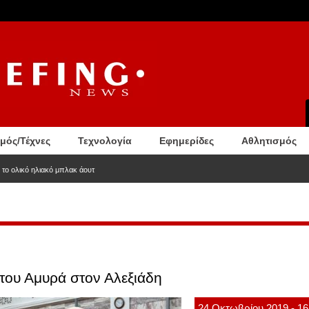
σμός/Τέχνες
Τεχνολογία
Εφημερίδες
Αθλητισμός
 το ολικό ηλιακό μπλακ άουτ
ου Αμυρά στον Αλεξιάδη
24
Οκτωβρίου
2019
- 16