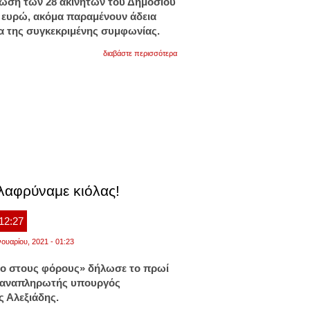
ωση των 28 ακινήτων του Δημοσίου
τ. ευρώ, ακόμα παραμένουν άδεια
ια της συγκεκριμένης συμφωνίας.
για
διαβάστε περισσότερα
μόνο
στην
ελλάδα!
80
δημόσιοι
υπάλληλοι
σε
2
κτίρια
80.000
τμ
ελαφρύναμε κιόλας!
 12:27
νουαρίου, 2021 - 01:23
μο στους φόρους» δήλωσε το πρωί
ν αναπληρωτής υπουργός
 Αλεξιάδης
.