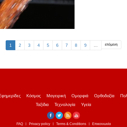
επόμενη
1
2
3
4
5
6
7
8
9
…
Εφημερίδες
Κόσμος
Μαγειρική
Ομορφιά
Ορθοδοξία
Πολ
Ταξίδια
Τεχνολογία
Υγεία
FAQ
Privacy policy
Terms & Conditions
Επικοινωνία