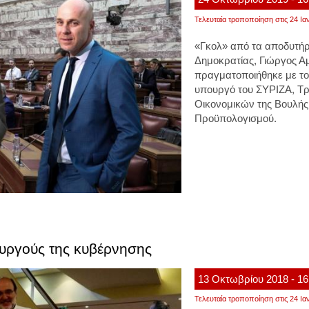
Τελευταία τροποποίηση στις 24 Ια
«Γκολ» από τα αποδυτήρ
Δημοκρατίας, Γιώργος Αμ
πραγματοποιήθηκε με τον
υπουργό του ΣΥΡΙΖΑ, Τρ
Οικονομικών της Βουλής
Προϋπολογισμού.
ουργούς της κυβέρνησης
13
Οκτωβρίου
2018
- 16
Τελευταία τροποποίηση στις 24 Ια