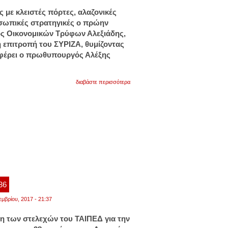
με κλειστές πόρτες, αλαζονικές
σωπικές στρατηγικές ο πρώην
 Οικονομικών Τρύφων Αλεξιάδης,
ή επιτροπή του ΣΥΡΙΖΑ, θυμίζοντας
αφέρει ο πρωθυπουργός Αλέξης
για
διαβάστε περισσότερα
«καρφιά»
αλεξιάδη
για
υπουργούς
της
κυβέρνησης
:36
εμβρίου, 2017 - 21:37
ξη των στελεχών του ΤΑΙΠΕΔ για την