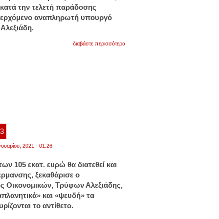
 κατά την τελετή παράδοσης
περχόμενο αναπληρωτή υπουργό
Αλεξιάδη.
για
διαβάστε περισσότερα
ο
αλεξιάδης
παρέδωσε
στην
παπανάτσιου:
«δεν
διεκδικώ
το
αλάθητο,
δεν
θεωρώ
ότι
23
τα
έκανα
νουαρίου, 2021 - 01:26
όλα
σωστά»
των 105 εκατ. ευρώ θα διατεθεί και
έρμανσης, ξεκαθάρισε ο
 Οικονομικών, Τρύφων Αλεξιάδης,
πλανητικά» και «ψευδή» τα
ρίζονται το αντίθετο.
για