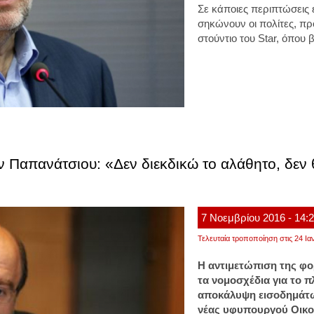
Σε κάποιες περιπτώσεις
σηκώνουν οι πολίτες, π
στούντιο του Star, όπου
 Παπανάτσιου: «Δεν διεκδικώ το αλάθητο, δεν 
7
Νοεμβρίου
2016
- 14:
Τελευταία τροποποίηση στις 24 Ια
Η αντιμετώπιση της φο
τα νομοσχέδια για το π
αποκάλυψη εισοδημάτων
νέας υφυπουργού Οικο