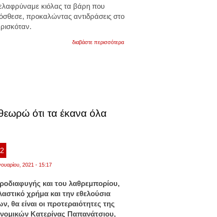
 ελαφρύναμε κιόλας τα βάρη που
ρόσθεσε, προκαλώντας αντιδράσεις στο
 βρισκόταν.
για
διαβάστε περισσότερα
πουλάει...
τρέλα
ο
αλεξιάδης:
δεν
λιώσαμε
τον
κόσμο
στους
θεωρώ ότι τα έκανα όλα
φόρους,
τους
ελαφρύναμε
κιόλας!
22
νουαρίου, 2021 - 15:17
ροδιαφυγής και του λαθρεμπορίου,
λαστικό χρήμα και την εθελούσια
, θα είναι οι προτεραιότητες της
νομικών Κατερίνας Παπανάτσιου,