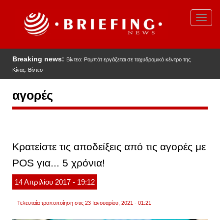
Παράκαμψη
προς
Toggl
το
navig
κυρίως
περιεχόμενο
Breaking news:
Βίντεο: Ρομπότ εργάζεται σε ταχυδρομικό κέντρο της
Κίνας. Βίντεο
αγορές
Κρατείστε τις αποδείξεις από τις αγορές με
POS για... 5 χρόνια!
14
Απριλίου
2017
- 19:12
Τελευταία τροποποίηση στις 23 Ιανουαρίου, 2021 - 01:21