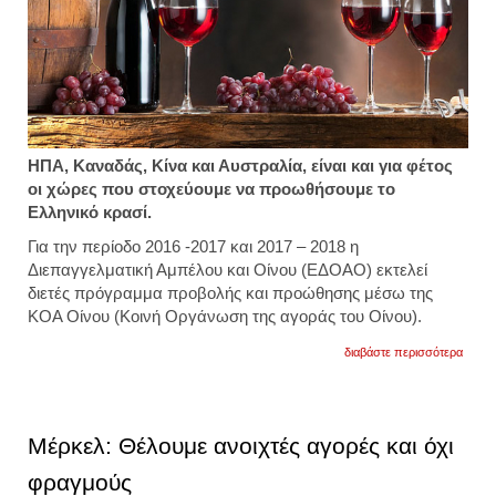
ΗΠΑ, Καναδάς, Κίνα και Αυστραλία, είναι και για φέτος
οι χώρες που στοχεύουμε να προωθήσουμε το
Ελληνικό κρασί.
Για την περίοδο 2016 -2017 και 2017 – 2018 η
Διεπαγγελματική Αμπέλου και Οίνου (ΕΔΟΑΟ) εκτελεί
διετές πρόγραμμα προβολής και προώθησης μέσω της
ΚΟΑ Οίνου (Κοινή Οργάνωση της αγοράς του Οίνου).
για
διαβάστε περισσότερα
ξεκινά
το
ταξίδι
του
ελλην
Μέρκελ: Θέλουμε ανοιχτές αγορές και όχι
κρασι
«άνοι
φραγμούς
στις
ασιατι