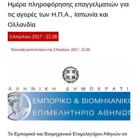
Ημέρα πληροφόρησης επαγγελματιών για
αγορέ
με
τις αγορές των Η.Π.Α., Ιαπωνία και
pos
για...
Ολλανδία
5
χρόνια
3
Απριλίου
2017
- 21:38
Τελευταία τροποποίηση στις 3 Απριλίου, 2017 - 21:38
Το Εμπορικό και Βιομηχανικό Επιμελητήριο Αθηνών σε