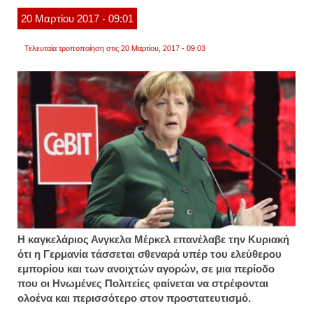
αγορέ
20
Μαρτίου
2017
- 09:01
Τελευταία τροποποίηση στις 20 Μαρτίου, 2017 - 09:03
Η καγκελάριος Ανγκελα Μέρκελ επανέλαβε την Κυριακή
ότι η Γερμανία τάσσεται σθεναρά υπέρ του ελεύθερου
εμπορίου και των ανοιχτών αγορών, σε μια περίοδο
που οι Ηνωμένες Πολιτείες φαίνεται να στρέφονται
ολοένα και περισσότερο στον προστατευτισμό.