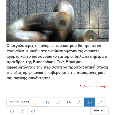
Οι μεγαλύτερες οικονομίες του κόσμου θα πρέπει να
επαναδεσμευθούν στο να διατηρήσουν τις ανοικτές
αγορές και το διασυνοριακό εμπόριο, δήλωσε σήμερα ο
πρόεδρος της Bundesbank Γενς Βάιντμαν,
αμφισβητώντας την περισσότερο προστατευτική στάση
της νέας αμερικανικής κυβέρνησης τις παραμονές μιας
σημαντικής συνάντησης.
για
διαβάστε περισσότερα
bunde
οι
g20
θα
προηγούμενη
…
12
13
14
15
16
17
πρέπε
να
επόμενη
18
19
20
…
διατη