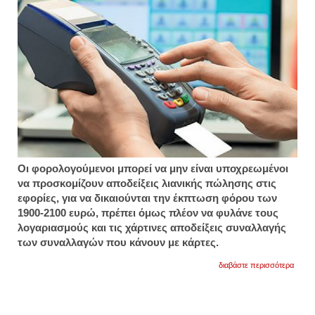
Oι φορολογούμενοι μπορεί να μην είναι υποχρεωμένοι
να προσκομίζουν αποδείξεις λιανικής πώλησης στις
εφορίες, για να δικαιούνται την έκπτωση φόρου των
1900-2100 ευρώ, πρέπει όμως πλέον να φυλάνε τους
λογαριασμούς και τις χάρτινες αποδείξεις συναλλαγής
των συναλλαγών που κάνουν με κάρτες.
για
διαβάστε περισσότερα
κρατεί
τις
αποδεί
από
τις