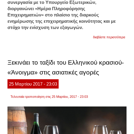
συνεργασία με το Υπουργείο Εξωτερικών,
διοργανώνει «Ημέρα Πληροφόρησης
Επιχειρηματιών» στο πλαίσιο της διαρκούς
ενημέρωσης της επιχειρηματικής κοινότητας και με
στόχο την ενίσχυση των εξαγωγών.
για
διαβάστε περισσότερα
ημέρα
πληρ
επαγγ
για
τις
Ξεκινάει το ταξίδι του Ελληνικού κρασιού-
αγορέ
των
«Άνοιγμα» στις ασιατικές αγορές
η.π.α.
ιαπων
και
25
Μαρτίου
2017
- 23:03
ολλαν
Τελευταία τροποποίηση στις 25 Μαρτίου, 2017 - 23:03