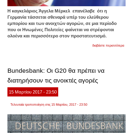
Η καγκελάριος Άγγελα Μέρκελ επανέλαβε ότι η
Γερμανία τάσσεται σθεναρά υπέρ του ελεύθερου
εμπορίου και των ανοιχτών αγορών, σε μια περίοδο
που οι Ηνωμένες Πολιτείες φαίνεται να στρέφονται
ολοένα και περισσότερο στον προστατευτισμό.
για
διαβάστε περισσότερα
τα
"θέλω
τις
μέρκε
για
Bundesbank: Οι G20 θα πρέπει να
το
εμπόρ
διατηρήσουν τις ανοικτές αγορές
&
τις
αγορέ
15
Μαρτίου
2017
- 23:50
Τελευταία τροποποίηση στις 15 Μαρτίου, 2017 - 23:50