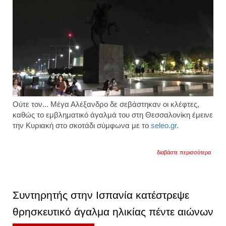
Oύτε τον... Μέγα Αλέξανδρο δε σεβάστηκαν οι κλέφτες,
καθώς το εμβληματικό άγαλμά του στη Θεσσαλονίκη έμεινε
την Κυριακή στο σκοτάδι σύμφωνα με το
seleo.gr.
για
διαβάστε περισσότερα
στο
σκοτά
το
άγαλμ
του
Συντηρητής στην Ισπανία κατέστρεψε
μ.
αλεξά
θρησκευτικό άγαλμα ηλικίας πέντε αιώνων