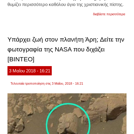
θυμίζει περισσότερο καθόλου άγιο της χριστιανικής πίστης.
για
διαβάστε περισσότερα
συντη
στην
ισπαν
κατέσ
θρησκ
Υπάρχει ζωή στον πλανήτη Άρη; Δείτε την
άγαλμ
ηλικία
φωτογραφία της ΝASA που διχάζει
πέντε
αιών
[ΒΙΝΤΕΟ]
3
Μαΐου
2018
- 16:21
Τελευταία τροποποίηση στις 3 Μαΐου, 2018 - 16:21