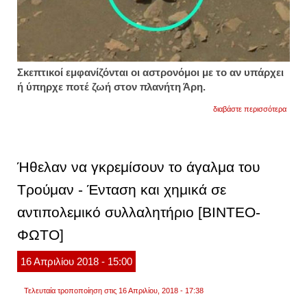
Σκεπτικοί εμφανίζόνται οι αστρονόμοι με το αν υπάρχει
ή ύπηρχε ποτέ ζωή στον πλανήτη Άρη.
για
διαβάστε περισσότερα
υπάρχ
ζωή
στον
πλανή
άρη;
Ήθελαν να γκρεμίσουν το άγαλμα του
δείτε
την
Τρούμαν - Ένταση και χημικά σε
φωτογ
της
αντιπολεμικό συλλαλητήριο [ΒΙΝΤΕΟ-
νasa
που
διχάζε
ΦΩΤΟ]
[βιντε
16
Απριλίου
2018
- 15:00
Τελευταία τροποποίηση στις 16 Απριλίου, 2018 - 17:38