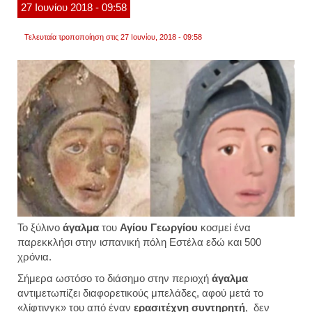
27
Ιουνίου
2018
- 09:58
Τελευταία τροποποίηση στις 27 Ιουνίου, 2018 - 09:58
Το ξύλινο
άγαλμα
του
Αγίου Γεωργίου
κοσμεί ένα
παρεκκλήσι στην ισπανική πόλη Εστέλα εδώ και 500
χρόνια.
Σήμερα ωστόσο το διάσημο στην περιοχή
άγαλμα
αντιμετωπίζει διαφορετικούς μπελάδες, αφού μετά το
«λίφτινγκ» του από έναν
ερασιτέχνη συντηρητή
, δεν