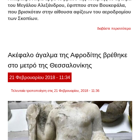
του Μεγάλου Αλεξάνδρου, έφιππου στον Βουκεφάλα,
που βρισκόταν στην αίθουσα αφίξεων του αεροδρομίου
των Σκοπίων.
για
διαβάστε περισσότερα
απομ
το
άγαλμ
του
μ.
Ακέφαλο άγαλμα της Αφροδίτης βρέθηκε
αλεξά
από
στο μετρό της Θεσσαλονίκης
το
αεροδ
21
Φεβρουαρίου
2018
- 11:34
Τελευταία τροποποίηση στις 21 Φεβρουαρίου, 2018 - 11:36