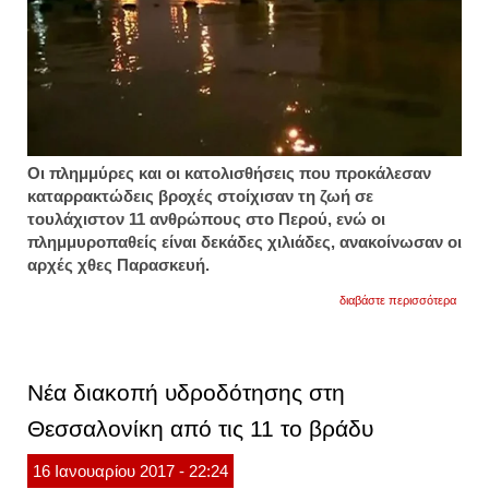
Οι πλημμύρες και οι κατολισθήσεις που προκάλεσαν
καταρρακτώδεις βροχές στοίχισαν τη ζωή σε
τουλάχιστον 11 ανθρώπους στο Περού, ενώ οι
πλημμυροπαθείς είναι δεκάδες χιλιάδες, ανακοίνωσαν οι
αρχές χθες Παρασκευή.
για
διαβάστε περισσότερα
περού
έντεκ
νεκρο
και
εκτετ
Νέα διακοπή υδροδότησης στη
υλικές
ζημιές
Θεσσαλονίκη από τις 11 το βράδυ
από
το
κύμα
16
Ιανουαρίου
2017
- 22:24
κακοκ