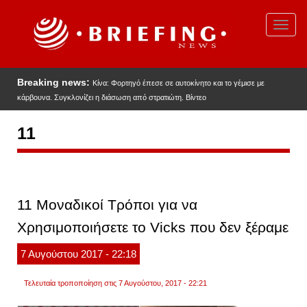
Παράκαμψη
προς
Toggl
το
navig
κυρίως
περιεχόμενο
Breaking news:
Κίνα: Φορτηγό έπεσε σε αυτοκίνητο και το γέμισε με
κάρβουνα. Συγκλονίζει η διάσωση από στρατιώτη. Βίντεο
11
11 Μοναδικοί Τρόποι για να
Χρησιμοποιήσετε το Vicks που δεν ξέραμε
7
Αυγούστου
2017
- 22:18
Τελευταία τροποποίηση στις 7 Αυγούστου, 2017 - 22:21