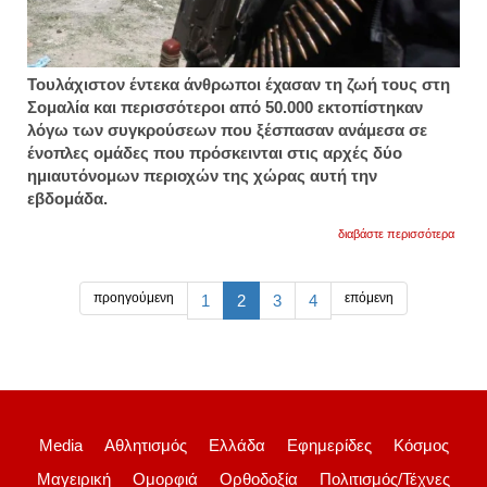
Τουλάχιστον έντεκα άνθρωποι έχασαν τη ζωή τους στη
Σομαλία και περισσότεροι από 50.000 εκτοπίστηκαν
λόγω των συγκρούσεων που ξέσπασαν ανάμεσα σε
ένοπλες ομάδες που πρόσκεινται στις αρχές δύο
ημιαυτόνομων περιοχών της χώρας αυτή την
εβδομάδα.
για
διαβάστε περισσότερα
κλιμα
η
βία
στη
προηγούμενη
επόμενη
1
2
3
4
σομαλ
11
νεκρο
αυτή
την
εβδομ
Media
Αθλητισμός
Ελλάδα
Εφημερίδες
Κόσμος
Μαγειρική
Ομορφιά
Ορθοδοξία
Πολιτισμός/Τέχνες