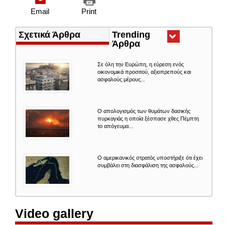
Email
Print
Σχετικά Άρθρα
Trending
Άρθρα
(ενεργή
καρτέλα)
Σε όλη την Ευρώπη, η εύρεση ενός
οικονομικά προσιτού, αξιοπρεπούς και
ασφαλούς μέρους...
Ο απολογισμός των θυμάτων δασικής
πυρκαγιάς η οποία ξέσπασε χθες Πέμπτη
το απόγευμα...
Ο αμερικανικός στρατός υποστήριξε ότι έχει
συμβάλει στη διασφάλιση της ασφαλούς...
Video gallery