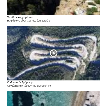
Το ελληνικό χωριό πο...
Η Αράδαινα είναι, λοιπόν, ένα χωριό σ
Ο ελληνικός δρόμος μ...
Οι ντόπιοι την ξέρουν την διαδρομή κα