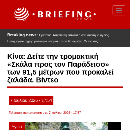
Παράκαμψη
προς
Toggl
το
navig
κυρίως
περιεχόμενο
Breaking news:
Βρετανία: Απίστευτη σπατάλη στο σύστημα υγείας.
Πετάχτηκαν αχρησιμοποίητα φάρμακα που θα γέμιζαν 75 πισίνες
Κίνα: Δείτε την τρομακτική
«Σκάλα προς τον Παράδεισο»
των 91,5 μέτρων που προκαλεί
ζαλάδα. Βίντεο
7
Ιουλίου
2026
- 17:54
Τελευταία τροποποίηση στις 7 Ιουλίου, 2026 - 17:57
Υγεία