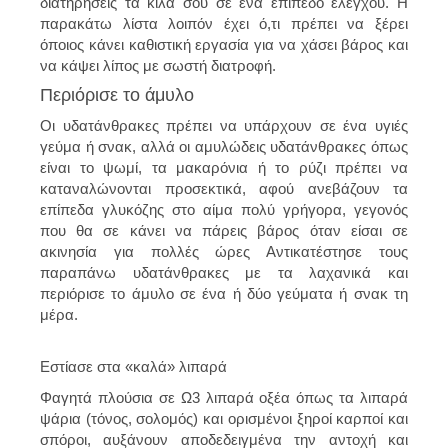
διατηρήσεις τα κιλά σου σε ένα επίπεδο ελέγχου. Η
παρακάτω λίστα λοιπόν έχει ό,τι πρέπει να ξέρει
όποιος κάνει καθιστική εργασία για να χάσει βάρος και
να κάψει λίπος με σωστή διατροφή.
Περιόρισε το άμυλο
Οι υδατάνθρακες πρέπει να υπάρχουν σε ένα υγιές
γεύμα ή σνακ, αλλά οι αμυλώδεις υδατάνθρακες όπως
είναι το ψωμί, τα μακαρόνια ή το ρύζι πρέπει να
καταναλώνονται προσεκτικά, αφού ανεβάζουν τα
επίπεδα γλυκόζης στο αίμα πολύ γρήγορα, γεγονός
που θα σε κάνει να πάρεις βάρος όταν είσαι σε
ακινησία για πολλές ώρες Αντικατέστησε τους
παραπάνω υδατάνθρακες με τα λαχανικά και
περιόρισε το άμυλο σε ένα ή δύο γεύματα ή σνακ τη
μέρα.
Εστίασε στα «καλά» λιπαρά
Φαγητά πλούσια σε Ω3 λιπαρά οξέα όπως τα λιπαρά
ψάρια (τόνος, σολομός) και ορισμένοι ξηροί καρποί και
σπόροι, αυξάνουν αποδεδειγμένα την αντοχή και