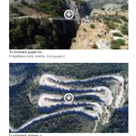
Το ελληνικό χωριό πο...
Η Αράδαινα είναι, λοιπόν, ένα χωριό σ
Ο ελληνικός δρόμος μ...