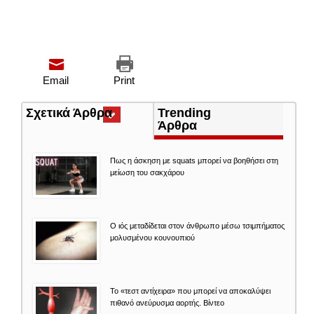
Email
Print
Σχετικά Άρθρα
(ενεργή
Trending
καρτέλα)
Άρθρα
Πως η άσκηση με squats μπορεί να βοηθήσει στη
μείωση του σακχάρου
Ο ιός μεταδίδεται στον άνθρωπο μέσω τσιμπήματος
μολυσμένου κουνουπιού
Το «τεστ αντίχειρα» που μπορεί να αποκαλύψει
πιθανό ανεύρυσμα αορτής. Βίντεο