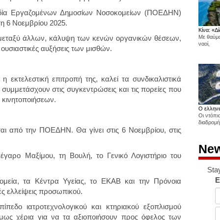
νδία Εργαζομένων Δημοσίων Νοσοκομείων (ΠΟΕΔΗΝ)
τη 6 Νοεμβρίου 2025.
Κίνα: «Δί
 μεταξύ άλλων, κάλυψη των κενών οργανικών θέσεων,
Με θαύμα
ναοί,
ουσιαστικές αυξήσεις των μισθών.
 εκτελεστική επιτροπή της, καλεί τα συνδικαλιστικά
 συμμετάσχουν στις συγκεντρώσεις και τις πορείες που
 κινητοποιήσεων.
Ο ελληνι
Οι ντόπι
διαδρομή
ι από την ΠΟΕΔΗΝ. Θα γίνει στις 6 Νοεμβρίου, στις
New
γαρο Μαξίμου, τη Βουλή, το Γενικό Λογιστήριο του
Sta
E
ομεία, τα Κέντρα Υγείας, το ΕΚΑΒ και την Πρόνοια
ές ελλείψεις προσωπικού.
εδο ιατροτεχνολογικού και κτηριακού εξοπλισμού
μως χέρια για να τα αξιοποιήσουν προς όφελος των