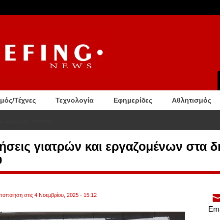
σμός/Τέχνες
Τεχνολογία
Εφημερίδες
Αθλητισμός
 π. Δημητρίου Μπόκου
ήσεις γιατρών και εργαζομένων στα 
υ
ποποίηση στις 4 Νοεμβρίου, 2025 - 15:12
Ema