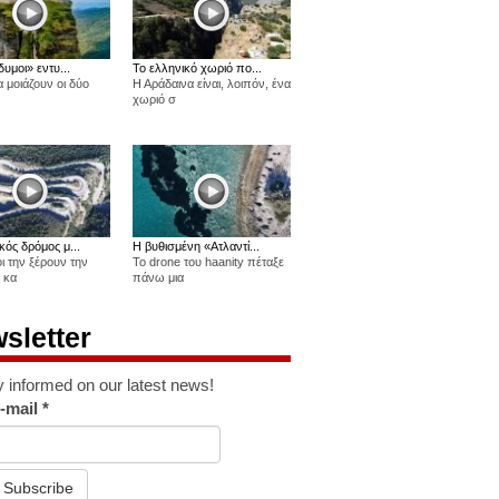
δυμοι» εντυ...
Το ελληνικό χωριό πο...
 μοιάζουν οι δύο
Η Αράδαινα είναι, λοιπόν, ένα
χωριό σ
κός δρόμος μ...
Η βυθισμένη «Ατλαντί...
οι την ξέρουν την
Το drone του haanity πέταξε
 κα
πάνω μια
sletter
y informed on our latest news!
-mail
*
Subscribe