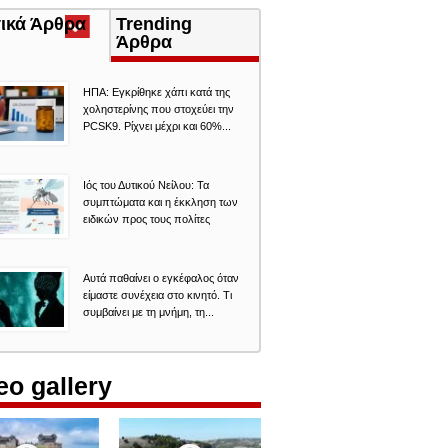
τικά Άρθρα
(ενεργή
Trending
καρτέλα)
Άρθρα
ΗΠΑ: Εγκρίθηκε χάπι κατά της
χοληστερίνης που στοχεύει την
PCSK9. Ρίχνει μέχρι και 60%...
Ιός του Δυτικού Νείλου: Τα
συμπτώματα και η έκκληση των
ειδικών προς τους πολίτες
Αυτά παθαίνει ο εγκέφαλος όταν
είμαστε συνέχεια στο κινητό. Τι
συμβαίνει με τη μνήμη, τη...
eo gallery