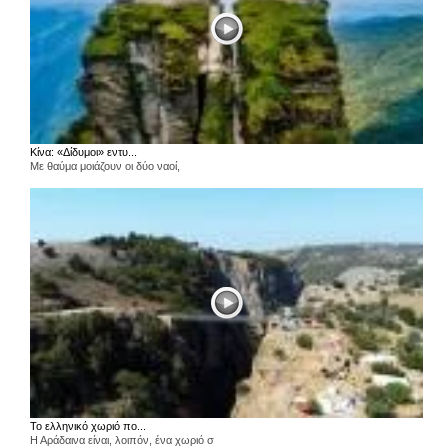
Κίνα: «Δίδυμοι» εντυ...
Με θαύμα μοιάζουν οι δύο ναοί,
Το ελληνικό χωριό πο...
Η Αράδαινα είναι, λοιπόν, ένα χωριό σ