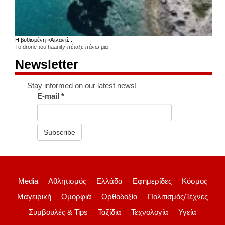
Η βυθισμένη «Ατλαντί...
Το drone του haanity πέταξε πάνω μια
Newsletter
Stay informed on our latest news!
E-mail
*
Subscribe
Media
Αθλητισμός
Ελλάδα
Εφημερίδες
Κόσμος
Μαγειρική
Ομορφιά
Ορθοδοξία
Πολιτισμός/Τέχνες
Συμβουλές & Tips
Ταξίδια
Τεχνολογία
Υγεία