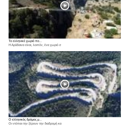
Το ελληνικό χωριό πο...
Η Αράδαινα είναι, λοιπόν, ένα χωριό σ
Ο ελληνικός δρόμος μ...
Οι ντόπιοι την ξέρουν την διαδρομή κα