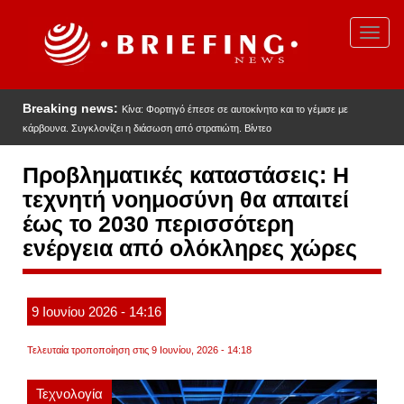
Παράκαμψη
προς
Toggl
το
navig
κυρίως
περιεχόμενο
Breaking news:
Κίνα: Φορτηγό έπεσε σε αυτοκίνητο και το γέμισε με
κάρβουνα. Συγκλονίζει η διάσωση από στρατιώτη. Βίντεο
Προβληματικές καταστάσεις: Η
τεχνητή νοημοσύνη θα απαιτεί
έως το 2030 περισσότερη
ενέργεια από ολόκληρες χώρες
9
Ιουνίου
2026
- 14:16
Τελευταία τροποποίηση στις 9 Ιουνίου, 2026 - 14:18
Τεχνολογία