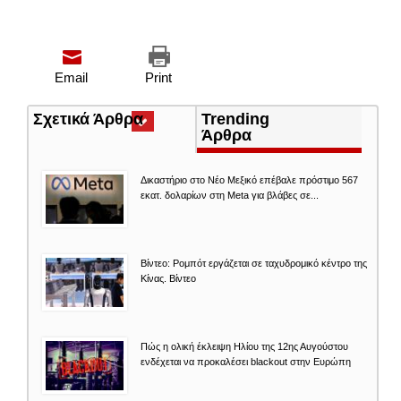
Email
Print
Σχετικά Άρθρα
(ενεργή
Trending
καρτέλα)
Άρθρα
Δικαστήριο στο Νέο Μεξικό επέβαλε πρόστιμο 567
εκατ. δολαρίων στη Meta για βλάβες σε...
Βίντεο: Ρομπότ εργάζεται σε ταχυδρομικό κέντρο της
Κίνας. Βίντεο
Πώς η ολική έκλειψη Ηλίου της 12ης Αυγούστου
ενδέχεται να προκαλέσει blackout στην Ευρώπη