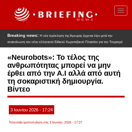
Παράκαμψη
προς
Toggl
το
navig
κυρίως
περιεχόμενο
Breaking news:
Η νέα πρόκληση της Άγκυρας έρχεται λίγο μετά την
ανακοίνωση του νέου ελληνικού Ειδικού Χωροταξικού Πλαισίου για τον Τουρισμό
«Neurobots»: Το τέλος της
ανθρωπότητας μπορεί να μην
έρθει από την Α.Ι αλλά από αυτή
τη σοκαριστική δημιουργία.
Βίντεο
3
Ιουνίου
2026
- 17:24
Τελευταία τροποποίηση στις 3 Ιουνίου, 2026 - 17:27