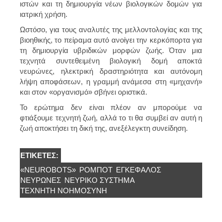
ιστών και τη δημιουργία νέων βιολογικών δομών για
ιατρική χρήση.
Ωστόσο, για τους αναλυτές της μελλοντολογίας και της
βιοηθικής, το πείραμα αυτό ανοίγει την κερκόπορτα για
τη δημιουργία υβριδικών μορφών ζωής. Όταν μια
τεχνητά συντεθειμένη βιολογική δομή αποκτά
νευρώνες, ηλεκτρική δραστηριότητα και αυτόνομη
λήψη αποφάσεων, η γραμμή ανάμεσα στη «μηχανή»
και στον «οργανισμό» σβήνει οριστικά.
Το ερώτημα δεν είναι πλέον αν μπορούμε να
φτιάξουμε τεχνητή ζωή, αλλά το τι θα συμβεί αν αυτή η
ζωή αποκτήσει τη δική της, ανεξέλεγκτη συνείδηση.
ΕΤΙΚΈΤΕΣ:
«NEUROBOTS»
ΡΟΜΠΟΤ
ΕΓΚΈΦΑΛΟΣ
ΝΕΥΡΩΝΕΣ
ΝΕΥΡΙΚΌ ΣΎΣΤΗΜΑ
ΤΕΧΝΗΤΉ ΝΟΗΜΟΣΎΝΗ