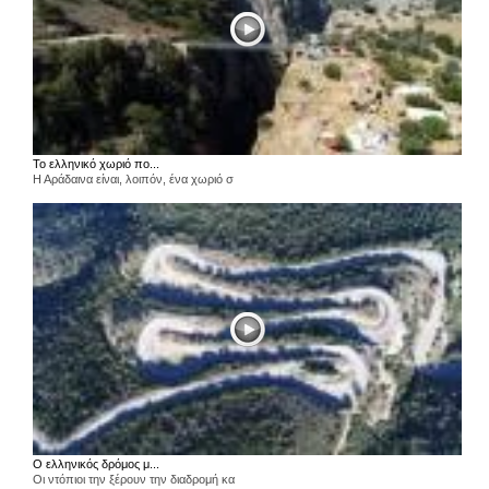
Το ελληνικό χωριό πο...
Η Αράδαινα είναι, λοιπόν, ένα χωριό σ
Ο ελληνικός δρόμος μ...
Οι ντόπιοι την ξέρουν την διαδρομή κα