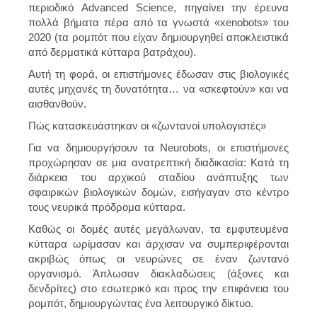
περιοδικό Advanced Science, πηγαίνει την έρευνα
πολλά βήματα πέρα από τα γνωστά «xenobots» του
2020 (τα ρομπότ που είχαν δημιουργηθεί αποκλειστικά
από δερματικά κύτταρα βατράχου).
Αυτή τη φορά, οι επιστήμονες έδωσαν στις βιολογικές
αυτές μηχανές τη δυνατότητα… να «σκεφτούν» και να
αισθανθούν.
Πώς κατασκευάστηκαν οι «ζωντανοί υπολογιστές»
Για να δημιουργήσουν τα Neurobots, οι επιστήμονες
προχώρησαν σε μια ανατρεπτική διαδικασία: Κατά τη
διάρκεια του αρχικού σταδίου ανάπτυξης των
σφαιρικών βιολογικών δομών, εισήγαγαν στο κέντρο
τους νευρικά πρόδρομα κύτταρα.
Καθώς οι δομές αυτές μεγάλωναν, τα εμφυτευμένα
κύτταρα ωρίμασαν και άρχισαν να συμπεριφέρονται
ακριβώς όπως οι νευρώνες σε έναν ζωντανό
οργανισμό. Άπλωσαν διακλαδώσεις (άξονες και
δενδρίτες) στο εσωτερικό και προς την επιφάνεια του
ρομπότ, δημιουργώντας ένα λειτουργικό δίκτυο.