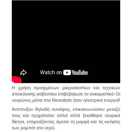
Η χρήση προηγμένων μικροσκοπίων και τεχνικών
απεικόνισης ασβεστίου επιβεβαίωσε το σοκαριστικό: Οι
νευρώνες μέσα στα Neurobots ήταν ηλεκτρικά ενεργοί!
Ανέπτυξαν δηλαδή συνάψεις, επικοινωνούσαν μεταξύ
τους και σχημάτισαν απλά αλλά ξεκάθαρα νευρικά
δίκτυα, επηρεάζοντας άμεσα τη μορφή και τις κινήσεις
των ρομπότ στο νερό.