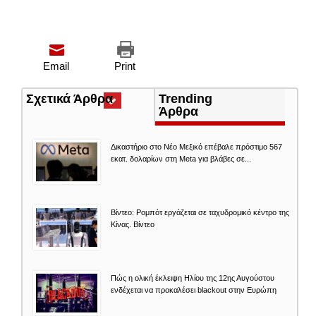
Email
Print
Σχετικά Άρθρα
(ενεργή
Trending
καρτέλα)
Άρθρα
Δικαστήριο στο Νέο Μεξικό επέβαλε πρόστιμο 567
εκατ. δολαρίων στη Meta για βλάβες σε...
Βίντεο: Ρομπότ εργάζεται σε ταχυδρομικό κέντρο της
Κίνας. Βίντεο
Πώς η ολική έκλειψη Ηλίου της 12ης Αυγούστου
ενδέχεται να προκαλέσει blackout στην Ευρώπη