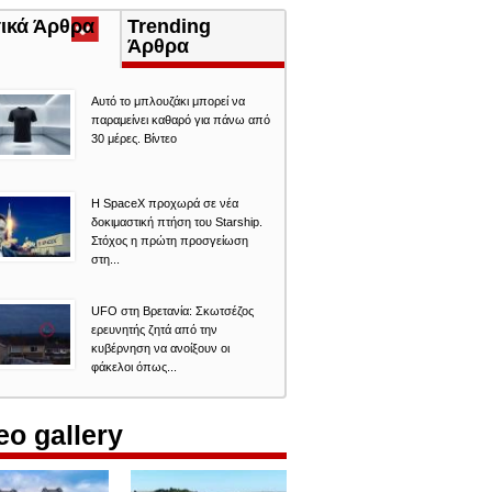
τικά Άρθρα
(ενεργή
Trending
καρτέλα)
Άρθρα
Αυτό το μπλουζάκι μπορεί να
παραμείνει καθαρό για πάνω από
30 μέρες. Βίντεο
Η SpaceX προχωρά σε νέα
δοκιμαστική πτήση του Starship.
Στόχος η πρώτη προσγείωση
στη...
UFO στη Βρετανία: Σκωτσέζος
ερευνητής ζητά από την
κυβέρνηση να ανοίξουν οι
φάκελοι όπως...
eo gallery