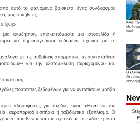
 από αυτό το φαινόμενο βρίσκεται ένας συνδυασμός
κές μας συνήθειες.
Κίνα: «Δί
ά ίχνη»
Με θαύμα
ναοί,
μια αναζήτηση, επισκεπτόμαστε μια ιστοσελίδα ή
πορεί να δημιουργούνται δεδομένα σχετικά με τη
–ανάλογα με τις ρυθμίσεις απορρήτου, τη συγκατάθεσή
μοποιούμε– για την εξατομίκευση περιεχομένου και
Ο ελληνι
Οι ντόπι
φέροντά μας
διαδρομή
εγάλες ποσότητες δεδομένων για να εντοπίσουν μοτίβα
New
ήσει πληροφορίες για ταξίδια, είναι πιθανό να του
Sta
ία, αεροπορικά εισιτήρια ή ταξιδιωτικό εξοπλισμό. Ο
E
εχόμενο που θεωρείται πιο σχετικό με τα ενδιαφέροντά