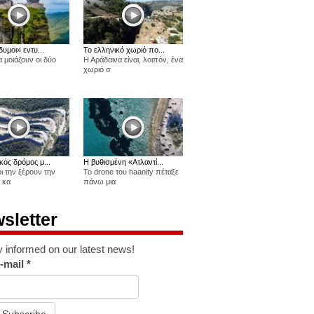
δυμοι» εντυ...
Το ελληνικό χωριό πο...
 μοιάζουν οι δύο
Η Αράδαινα είναι, λοιπόν, ένα
χωριό σ
κός δρόμος μ...
Η βυθισμένη «Ατλαντί...
οι την ξέρουν την
Το drone του haanity πέταξε
 κα
πάνω μια
sletter
y informed on our latest news!
-mail
*
Subscribe