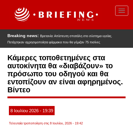
Παράκαμψη
προς
Toggl
το
navig
κυρίως
περιεχόμενο
Breaking news:
Βρετανία: Απίστευτη σπατάλη στο σύστημα υγείας.
Πετάχτηκαν αχρησιμοποίητα φάρμακα που θα γέμιζαν 75 πισίνες
Κάμερες τοποθετημένες στα
αυτοκίνητα θα «διαβάζουν» το
πρόσωπο του οδηγού και θα
εντοπίζουν αν είναι αφηρημένος.
Βίντεο
8
Ιουλίου
2026
- 19:39
Τελευταία τροποποίηση στις 8 Ιουλίου, 2026 - 19:42