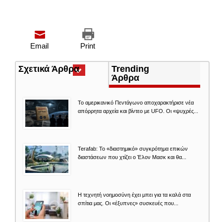
Email
Print
Σχετικά Άρθρα
(ενεργή
Trending
καρτέλα)
Άρθρα
Το αμερικανικό Πεντάγωνο αποχαρακτήρισε νέα
απόρρητα αρχεία και βίντεο με UFO. Οι «ψυχρές...
Terafab: Το «διαστημικό» συγκρότημα επικών
διαστάσεων που χτίζει ο Έλον Μασκ και θα...
Η τεχνητή νοημοσύνη έχει μπει για τα καλά στα
σπίτια μας. Οι «έξυπνες» συσκευές που...