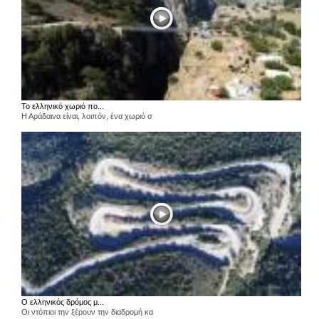
Το ελληνικό χωριό πο...
Η Αράδαινα είναι, λοιπόν, ένα χωριό σ
Ο ελληνικός δρόμος μ...
Οι ντόπιοι την ξέρουν την διαδρομή κα