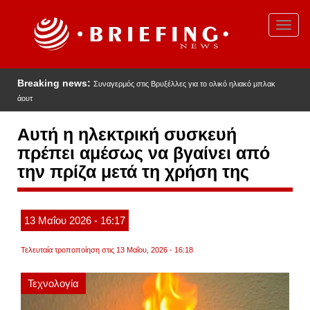
Παράκαμψη
προς
Toggl
το
navig
κυρίως
περιεχόμενο
Breaking news:
Συναγερμός στις Βρυξέλλες για το ολικό ηλιακό μπλακ
άουτ
Αυτή η ηλεκτρική συσκευή
πρέπει αμέσως να βγαίνει από
την πρίζα μετά τη χρήση της
13
Μαΐου
2026
- 16:17
Τελευταία τροποποίηση στις 13 Μαΐου, 2026 - 16:18
Τεχνολογία