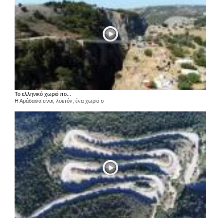
Το ελληνικό χωριό πο...
Η Αράδαινα είναι, λοιπόν, ένα χωριό σ