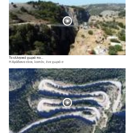
Το ελληνικό χωριό πο...
Η Αράδαινα είναι, λοιπόν, ένα χωριό σ