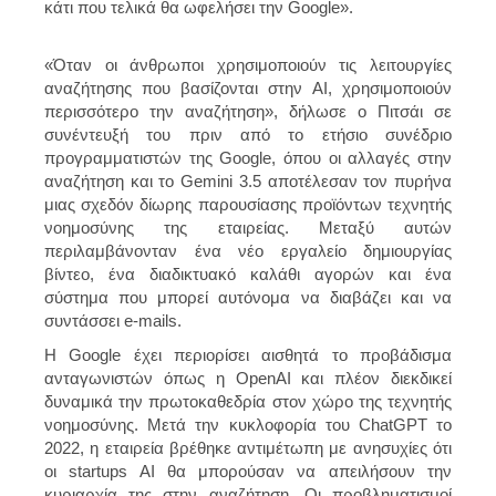
κάτι που τελικά θα ωφελήσει την Google».
«Όταν οι άνθρωποι χρησιμοποιούν τις λειτουργίες
αναζήτησης που βασίζονται στην AI, χρησιμοποιούν
περισσότερο την αναζήτηση», δήλωσε ο Πιτσάι σε
συνέντευξή του πριν από το ετήσιο συνέδριο
προγραμματιστών της Google, όπου οι αλλαγές στην
αναζήτηση και το Gemini 3.5 αποτέλεσαν τον πυρήνα
μιας σχεδόν δίωρης παρουσίασης προϊόντων τεχνητής
νοημοσύνης της εταιρείας. Μεταξύ αυτών
περιλαμβάνονταν ένα νέο εργαλείο δημιουργίας
βίντεο, ένα διαδικτυακό καλάθι αγορών και ένα
σύστημα που μπορεί αυτόνομα να διαβάζει και να
συντάσσει e-mails.
Η Google έχει περιορίσει αισθητά το προβάδισμα
ανταγωνιστών όπως η OpenAI και πλέον διεκδικεί
δυναμικά την πρωτοκαθεδρία στον χώρο της τεχνητής
νοημοσύνης. Μετά την κυκλοφορία του ChatGPT το
2022, η εταιρεία βρέθηκε αντιμέτωπη με ανησυχίες ότι
οι startups AI θα μπορούσαν να απειλήσουν την
κυριαρχία της στην αναζήτηση. Οι προβληματισμοί