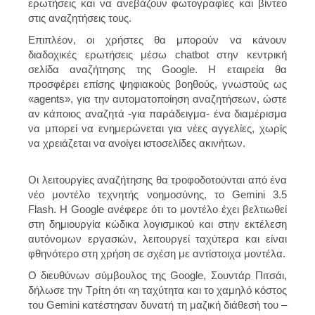
ερωτήσεις και να ανεβάζουν φωτογραφίες και βίντεο
στις αναζητήσεις τους.
Επιπλέον, οι χρήστες θα μπορούν να κάνουν
διαδοχικές ερωτήσεις μέσω chatbot στην κεντρική
σελίδα αναζήτησης της Google. Η εταιρεία θα
προσφέρει επίσης ψηφιακούς βοηθούς, γνωστούς ως
«agents», για την αυτοματοποίηση αναζητήσεων, ώστε
αν κάποιος αναζητά -για παράδειγμα- ένα διαμέρισμα
να μπορεί να ενημερώνεται για νέες αγγελίες, χωρίς
να χρειάζεται να ανοίγει ιστοσελίδες ακινήτων.
Οι λειτουργίες αναζήτησης θα τροφοδοτούνται από ένα
νέο μοντέλο τεχνητής νοημοσύνης, το Gemini 3.5
Flash. Η Google ανέφερε ότι το μοντέλο έχει βελτιωθεί
στη δημιουργία κώδικα λογισμικού και στην εκτέλεση
αυτόνομων εργασιών, λειτουργεί ταχύτερα και είναι
φθηνότερο στη χρήση σε σχέση με αντίστοιχα μοντέλα.
Ο διευθύνων σύμβουλος της Google, Σουντάρ Πιτσάι,
δήλωσε την Τρίτη ότι «η ταχύτητα και το χαμηλό κόστος
του Gemini κατέστησαν δυνατή τη μαζική διάθεσή του –