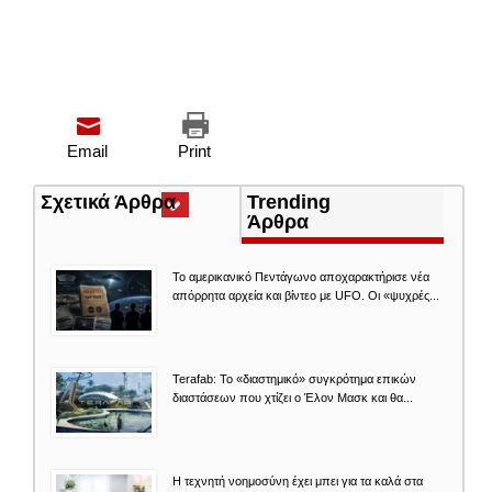
Email
Print
Σχετικά Άρθρα
(ενεργή
Trending
καρτέλα)
Άρθρα
Το αμερικανικό Πεντάγωνο αποχαρακτήρισε νέα
απόρρητα αρχεία και βίντεο με UFO. Οι «ψυχρές...
Terafab: Το «διαστημικό» συγκρότημα επικών
διαστάσεων που χτίζει ο Έλον Μασκ και θα...
Η τεχνητή νοημοσύνη έχει μπει για τα καλά στα