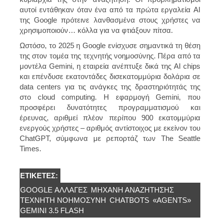
αυτοί εντάθηκαν όταν ένα από τα πρώτα εργαλεία AI
της Google πρότεινε λανθασμένα στους χρήστες να
χρησιμοποιούν… κόλλα για να φτιάξουν πίτσα.
Ωστόσο, το 2025 η Google ενίσχυσε σημαντικά τη θέση
της στον τομέα της τεχνητής νοημοσύνης. Πέρα από τα
μοντέλα Gemini, η εταιρεία ανέπτυξε δικά της AI chips
και επένδυσε εκατοντάδες δισεκατομμύρια δολάρια σε
data centers για τις ανάγκες της δραστηριότητάς της
στο cloud computing. Η εφαρμογή Gemini, που
προσφέρει δυνατότητες προγραμματισμού και
έρευνας, αριθμεί πλέον περίπου 900 εκατομμύρια
ενεργούς χρήστες – αριθμός αντίστοιχος με εκείνον του
ChatGPT, σύμφωνα με ρεπορτάζ των The Seattle
Times.
ΕΤΙΚΈΤΕΣ:
GOOGLE ΑΛΛΑΓΈΣ
ΜΗΧΑΝΉ ΑΝΑΖΉΤΗΣΗΣ
ΤΕΧΝΗΤΉ ΝΟΗΜΟΣΎΝΗ
CHATBOTS
«AGENTS»
GEMINI 3.5 FLASH