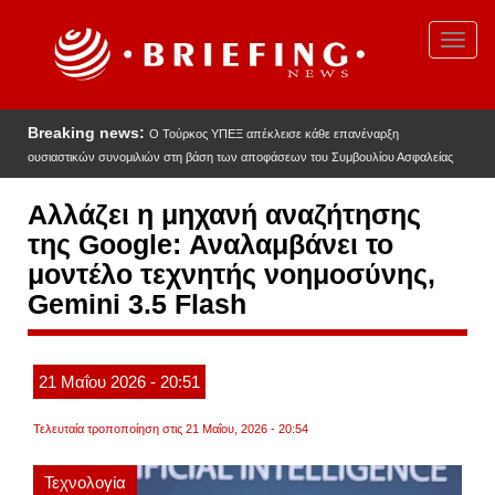
Παράκαμψη
προς
Toggl
το
navig
κυρίως
περιεχόμενο
Breaking news:
Ο Τούρκος ΥΠΕΞ απέκλεισε κάθε επανέναρξη
ουσιαστικών συνομιλιών στη βάση των αποφάσεων του Συμβουλίου Ασφαλείας
Αλλάζει η μηχανή αναζήτησης
της Google: Αναλαμβάνει το
μοντέλο τεχνητής νοημοσύνης,
Gemini 3.5 Flash
21
Μαΐου
2026
- 20:51
Τελευταία τροποποίηση στις 21 Μαΐου, 2026 - 20:54
Τεχνολογία